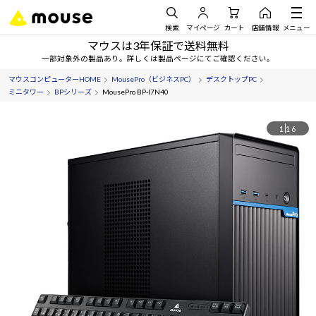
検索
マイページ
カート
店舗情報
メニュー
マウスは3年保証で送料無料
一部対象外の製品あり。詳しくは製品ページにてご確認ください。
マウスコンピューターHOME
MousePro（ビジネスPC）
デスクトップPC
ミニタワー
BPシリーズ
MousePro BP-I7N40
1
16