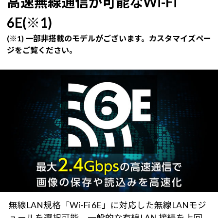
高速無線通信が可能なWi-Fi
6E(※1)
(※1) 一部非搭載のモデルがございます。カスタマイズペー
ジをご覧ください。
無線LAN規格「Wi-Fi 6E」に対応した無線LANモジ
ュールを選択可能。一般的な有線LAN 接続を上回