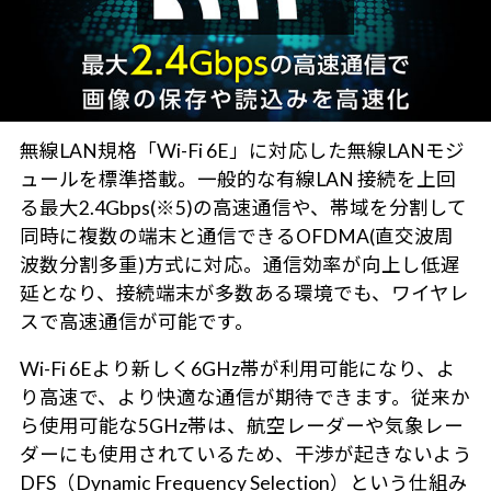
無線LAN規格「Wi-Fi 6E」に対応した無線LANモジ
ュールを標準搭載。一般的な有線LAN 接続を上回
る最大2.4Gbps(※5)の高速通信や、帯域を分割して
同時に複数の端末と通信できるOFDMA(直交波周
波数分割多重)方式に対応。通信効率が向上し低遅
延となり、接続端末が多数ある環境でも、ワイヤレ
スで高速通信が可能です。
Wi-Fi 6Eより新しく6GHz帯が利用可能になり、よ
り高速で、より快適な通信が期待できます。従来か
ら使用可能な5GHz帯は、航空レーダーや気象レー
ダーにも使用されているため、干渉が起きないよう
DFS（Dynamic Frequency Selection）という仕組み