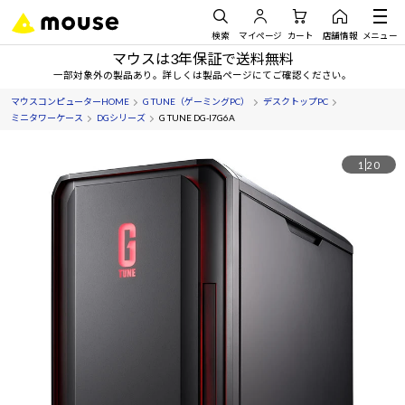
検索
マイページ
カート
店舗情報
メニュー
マウスは3年保証で送料無料
一部対象外の製品あり。詳しくは製品ページにてご確認ください。
マウスコンピューターHOME
G TUNE（ゲーミングPC）
デスクトップPC
ミニタワーケース
DGシリーズ
G TUNE DG-I7G6A
1
20