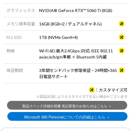
グラフィックス
NVIDIA® GeForce RTX™ 5060 Ti (8GB)
メモリ標準容量
16GB (8GB×2 / デュアルチャネル)
M.2 SSD
1TB (NVMe Gen4×4)
無線
Wi-Fi 6E( 最大2.4Gbps )対応 IEEE 802.11
ax/ac/a/b/g/n準拠 ＋ Bluetooth 5内蔵
保証期間
3年間センドバック修理保証・24時間×365
日電話サポート
カスタマイズ可
※部品状況によりカスタマイズできない場合がございます