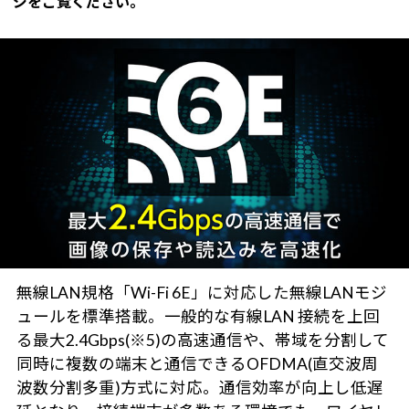
ジをご覧ください。
無線LAN規格「Wi-Fi 6E」に対応した無線LANモジ
ュールを標準搭載。一般的な有線LAN 接続を上回
る最大2.4Gbps(※5)の高速通信や、帯域を分割して
同時に複数の端末と通信できるOFDMA(直交波周
波数分割多重)方式に対応。通信効率が向上し低遅