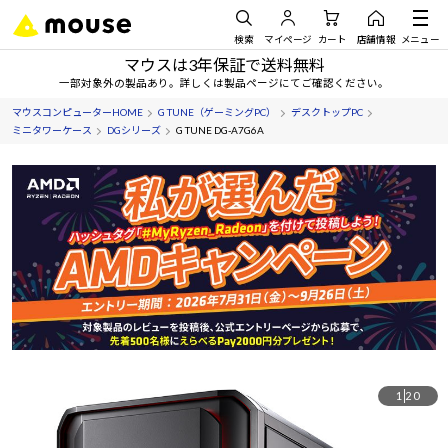
検索
マイページ
カート
店舗情報
メニュー
マウスは3年保証で送料無料
一部対象外の製品あり。詳しくは製品ページにてご確認ください。
マウスコンピューターHOME
G TUNE（ゲーミングPC）
デスクトップPC
ミニタワーケース
DGシリーズ
G TUNE DG-A7G6A
1
20