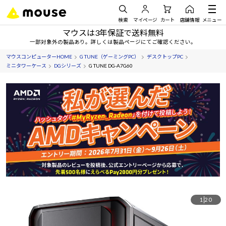
検索
マイページ
カート
店舗情報
メニュー
マウスは3年保証で送料無料
一部対象外の製品あり。詳しくは製品ページにてご確認ください。
マウスコンピューターHOME
G TUNE（ゲーミングPC）
デスクトップPC
ミニタワーケース
DGシリーズ
G TUNE DG-A7G60
1
20