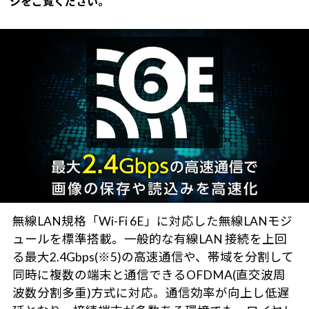
ジをご覧ください。
無線LAN規格「Wi-Fi 6E」に対応した無線LANモジ
ュールを標準搭載。一般的な有線LAN 接続を上回
る最大2.4Gbps(※5)の高速通信や、帯域を分割して
同時に複数の端末と通信できるOFDMA(直交波周
波数分割多重)方式に対応。通信効率が向上し低遅