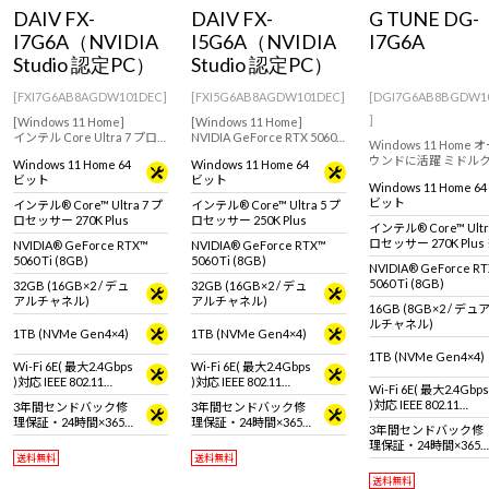
Windows 11
|
Copilot+ PC
Windows 11
|
Copilot+ PC
DAIV FX-
DAIV FX-
G TUNE DG-
I7G6A（NVIDIA
I5G6A（NVIDIA
I7G6A
Studio 認定PC）
Studio 認定PC）
[FXI7G6AB8AGDW101DEC]
[FXI5G6AB8AGDW101DEC]
[DGI7G6AB8BGDW1
]
[Windows 11 Home]
[Windows 11 Home]
インテル Core Ultra 7 プロ
NVIDIA GeForce RTX 5060
Windows 11 Home
セッサー 270K Plus搭載モデ
Ti(8GB)搭載で動画編集や画
ウンドに活躍 ミドル
Windows 11 Home 64
Windows 11 Home 64
ル！幅広くクリエイティブ
像編集におすすめなクリエ
ゲーミングPC。GeFor
ビット
ビット
を楽しみたい方におすすめ
イター向けPC
Windows 11 Home 64
RTX 5060 Ti (8GB) 
ビット
インテル® Core™ Ultra 7 プ
インテル® Core™ Ultra 5 プ
ル Core Ultra 7 プ
ロセッサー 270K Plus
ロセッサー 250K Plus
ー 270K Plus 搭載。
インテル® Core™ Ultr
タ・マウス・キーボー
ロセッサー 270K Plus
NVIDIA® GeForce RTX™
NVIDIA® GeForce RTX™
別売りです。
動作
5060 Ti (8GB)
5060 Ti (8GB)
NVIDIA® GeForce R
5060 Ti (8GB)
32GB (16GB×2 / デュ
32GB (16GB×2 / デュ
アルチャネル)
アルチャネル)
16GB (8GB×2 / デュ
ルチャネル)
1TB (NVMe Gen4×4)
1TB (NVMe Gen4×4)
1TB (NVMe Gen4×4)
Wi-Fi 6E( 最大2.4Gbps
Wi-Fi 6E( 最大2.4Gbps
)対応 IEEE 802.11
)対応 IEEE 802.11
Wi-Fi 6E( 最大2.4Gbps
ax/ac/a/b/g/n準拠 ＋
ax/ac/a/b/g/n準拠 ＋
)対応 IEEE 802.11
3年間センドバック修
3年間センドバック修
Bluetooth 5内蔵
Bluetooth 5内蔵
ax/ac/a/b/g/n準拠 ＋
理保証・24時間×365
理保証・24時間×365
3年間センドバック修
Bluetooth 5内蔵
日電話サポート
日電話サポート
理保証・24時間×365
送料無料
送料無料
日電話サポート
送料無料