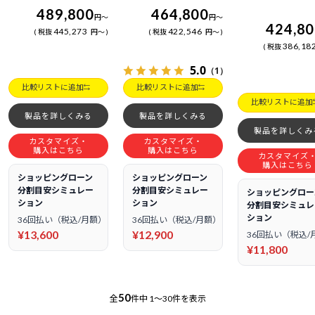
489,800
464,800
円
～
円
～
424,8
445,273
422,546
税抜
円
～
税抜
円
～
386,18
税抜
5.0
（1）
比較リストに追加
比較リストに追加
比較リストに追加
製品を詳しくみる
製品を詳しくみる
製品を詳しくみ
カスタマイズ・
カスタマイズ・
購入はこちら
購入はこちら
カスタマイズ
購入はこちら
ショッピングローン
ショッピングローン
分割目安シミュレー
分割目安シミュレー
ショッピングロー
ション
ション
分割目安シミュレ
ション
36回払い（税込/月額）
36回払い（税込/月額）
¥13,600
¥12,900
36回払い（税込/
¥11,800
50
全
件中
1～30件を表示