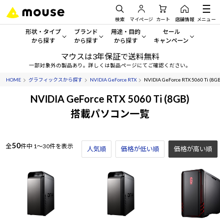
検索
マイページ
カート
店舗情報
メニュー
形状・タイプ
ブランド
用途・目的
セール
から探す
から探す
から探す
キャンペーン
マウスは3年保証で送料無料
形状・タイプから探す をすべてみる
mouse
一般向けパソコン
セール・キャンペーン
一部対象外の製品あり。詳しくは製品ページにてご確認ください。
HOME
グラフィックスから探す
NVIDIA GeForce RTX
NVIDIA GeForce RTX 5060 Ti (8GB
デスクトップPC
G TUNE
ゲーミングPC・ゲーム向けパソコン
期間限定セール
人気モデルが期間限定・お買
NVIDIA GeForce RTX 5060 Ti (8GB)
ノートPC
NEXTGEAR
クリエイティブ向け
搭載パソコン一覧
アウトレットパソコン
すべて新品の旧モデル製品な
タブレット
DAIV
ビジネス向けパソコン
50
全
件中
1～30件を表示
人気順
価格が低い順
おすすめ目玉パソコン
価格が高い順
サーバー
MousePro
学習向けパソコン
今イチオシのパソコンをピッ
ワークステーション
iiyama
スペック/パーツ別
Windows 11
|
Copilot+ PC
Windows 11
|
Copilot+ PC
ディスプレイ
AIおすすめパソコン