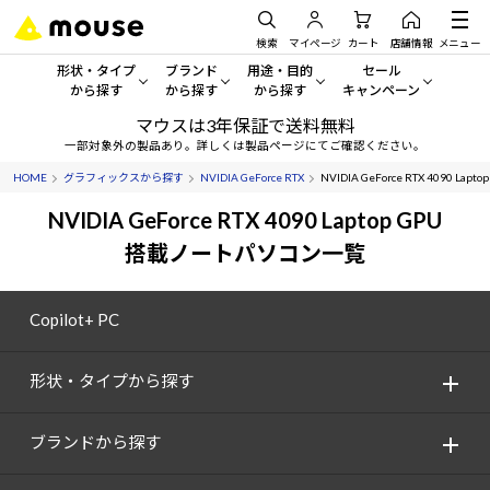
検索
マイページ
カート
店舗情報
メニュー
形状・タイプ
ブランド
用途・目的
セール
から探す
から探す
から探す
キャンペーン
マウスは3年保証で送料無料
形状・タイプから探す をすべてみる
mouse
一般向けパソコン
セール・キャンペーン
一部対象外の製品あり。詳しくは製品ページにてご確認ください。
HOME
グラフィックスから探す
NVIDIA GeForce RTX
NVIDIA GeForce RTX 4090 Lapto
デスクトップPC
G TUNE
ゲーミングPC・ゲーム向けパソコン
期間限定セール
人気モデルが期間限定・お買
NVIDIA GeForce RTX 4090 Laptop GPU
ノートPC
NEXTGEAR
クリエイティブ向け
搭載ノートパソコン一覧
アウトレットパソコン
すべて新品の旧モデル製品な
タブレット
DAIV
ビジネス向けパソコン
Copilot+ PC
おすすめ目玉パソコン
サーバー
MousePro
学習向けパソコン
今イチオシのパソコンをピッ
形状・タイプから探す
ワークステーション
iiyama
スペック/パーツ別
Windows 11
|
Copilot+ PC
ブランドから探す
Windows 11
|
Copilot+ PC
ディスプレイ
AIおすすめパソコン