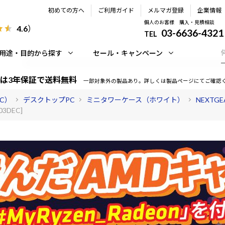
初めての方へ
ご利用ガイド
メルマガ登録
企業情報
個人のお客様 購入・見積相談
4.6
）
03-6636-4321
TEL
用途・目的から探す
セール・キャンペーン
は3年保証で送料無料
一部対象外の製品あり。詳しくは製品ページにてご確認
PC）
デスクトップPC
ミニタワーケース（ホワイト）
NEXTG
03DEC]