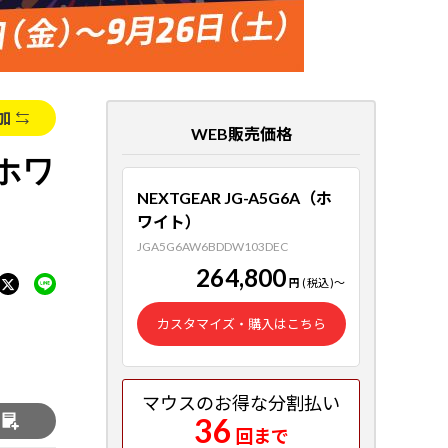
加
WEB販売価格
（ホワ
NEXTGEAR JG-A5G6A（ホ
ワイト）
JGA5G6AW6BDDW103DEC
264,800
円
(税込)
～
カスタマイズ・購入はこちら
マウスのお得な分割払い
36
る
回まで