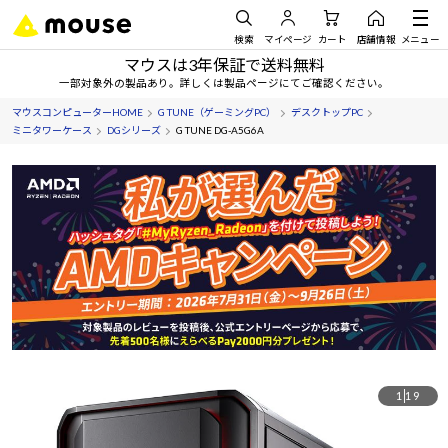
検索
マイページ
カート
店舗情報
メニュー
マウスは3年保証で送料無料
一部対象外の製品あり。詳しくは製品ページにてご確認ください。
マウスコンピューターHOME
G TUNE（ゲーミングPC）
デスクトップPC
ミニタワーケース
DGシリーズ
G TUNE DG-A5G6A
1
19