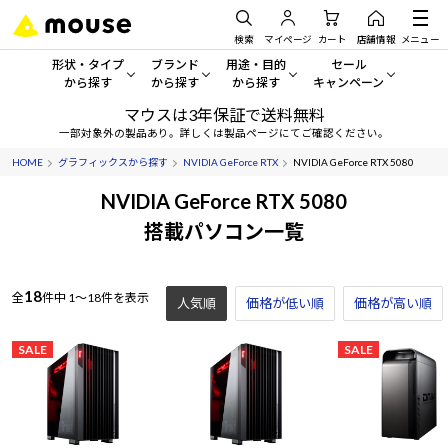
検索
マイページ
カート
店舗情報
メニュー
形状・タイプ
ブランド
用途・目的
セール
から探す
から探す
から探す
キャンペーン
マウスは3年保証で送料無料
形状・タイプから探す をすべてみる
mouse
一般向けパソコン
セール・キャンペーン
一部対象外の製品あり。詳しくは製品ページにてご確認ください。
HOME
グラフィックスから探す
NVIDIA GeForce RTX
NVIDIA GeForce RTX 5080
デスクトップPC
G TUNE
ゲーミングPC・ゲーム向けパソコン
期間限定セール
人気モデルが期間限定・お買
NVIDIA GeForce RTX 5080
ノートPC
NEXTGEAR
クリエイティブ向け
搭載パソコン一覧
アウトレットパソコン
すべて新品の旧モデル製品な
タブレット
DAIV
ビジネス向けパソコン
18
全
件中
1～18件を表示
人気順
価格が低い順
おすすめ目玉パソコン
価格が高い順
サーバー
MousePro
学習向けパソコン
今イチオシのパソコンをピッ
SALE
SALE
ワークステーション
iiyama
スペック/パーツ別
Windows 11
|
Copilot+ PC
Windows 11
|
Copilot+ PC
ディスプレイ
AIおすすめパソコン