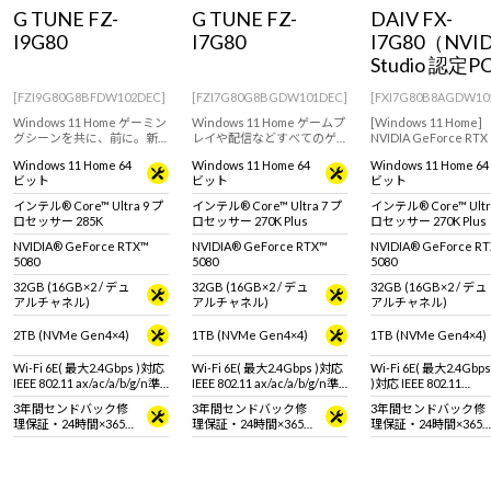
Windows 11
|
Copilot+ PC
Windows 11
|
Copilot+ PC
G TUNE FZ-
G TUNE FZ-
DAIV FX-
I9G80
I7G80
I7G80（NVID
Studio 認定P
[FZI9G80G8BFDW102DEC]
[FZI7G80G8BGDW101DEC]
[FXI7G80B8AGDW10
Windows 11 Home ゲーミン
Windows 11 Home ゲームプ
[Windows 11 Home]
グシーンを共に、前に。新
レイや配信などすべてのゲ
NVIDIA GeForce RTX 
しくなったG TUNEのフルタ
ーミングシーンに対応する
搭載で様々なクリエイ
Windows 11 Home 64
Windows 11 Home 64
Windows 11 Home 64
ワーゲーミングPC！
ハイエンドゲーミングPC！
ブ用途におすすめなモ
ビット
ビット
ビット
GeForce RTX 5080＆インテ
GeForce RTX 5080 (16GB)
ル Core Ultra 9 プロセッサ
& インテル Core Ultra 7
インテル® Core™ Ultra 9 プ
インテル® Core™ Ultra 7 プ
インテル® Core™ Ultr
ー 285K 搭載。※モニタ・マ
270K Plus 搭載。
ロセッサー 285K
ロセッサー 270K Plus
ロセッサー 270K Plus
ウス・キーボードは別売り
です。
NVIDIA® GeForce RTX™
NVIDIA® GeForce RTX™
NVIDIA® GeForce R
5080
5080
5080
32GB (16GB×2 / デュ
32GB (16GB×2 / デュ
32GB (16GB×2 / デュ
アルチャネル)
アルチャネル)
アルチャネル)
2TB (NVMe Gen4×4)
1TB (NVMe Gen4×4)
1TB (NVMe Gen4×4)
Wi-Fi 6E( 最大2.4Gbps )対応
Wi-Fi 6E( 最大2.4Gbps )対応
Wi-Fi 6E( 最大2.4Gbps
IEEE 802.11 ax/ac/a/b/g/n準
IEEE 802.11 ax/ac/a/b/g/n準
)対応 IEEE 802.11
拠 ＋ Bluetooth 5内蔵
拠 ＋ Bluetooth 5内蔵
ax/ac/a/b/g/n準拠 ＋
3年間センドバック修
3年間センドバック修
3年間センドバック修
Bluetooth 5内蔵
理保証・24時間×365
理保証・24時間×365
理保証・24時間×365
日電話サポート
日電話サポート
日電話サポート