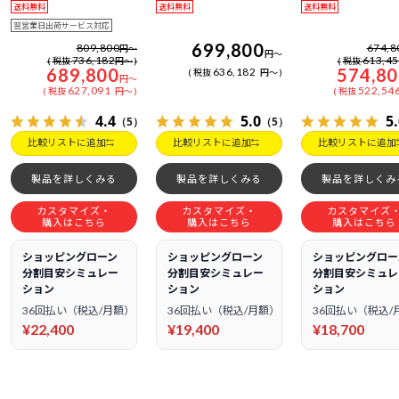
送料無料
送料無料
送料無料
翌営業日出荷サービス対応
699,800
809,800
674,8
円
～
円
～
736,182
613,4
税抜
円
～
税抜
689,800
574,8
636,182
税抜
円
～
円
～
627,091
522,54
税抜
円
～
税抜
4.4
5.0
5
（5）
（5）
比較リストに追加
比較リストに追加
比較リストに追加
製品を詳しくみる
製品を詳しくみる
製品を詳しくみ
カスタマイズ・
カスタマイズ・
カスタマイズ
購入はこちら
購入はこちら
購入はこちら
ショッピングローン
ショッピングローン
ショッピングロー
分割目安シミュレー
分割目安シミュレー
分割目安シミュレ
ション
ション
ション
36回払い（税込/月額）
36回払い（税込/月額）
36回払い（税込/
¥22,400
¥19,400
¥18,700