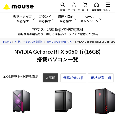
検索
マイページ
カート
店舗情報
メニュー
形状・タイプ
ブランド
用途・目的
セール
から探す
から探す
から探す
キャンペーン
マウスは3年保証で送料無料
形状・タイプから探す をすべてみる
mouse
一般向けパソコン
セール・キャンペーン
一部対象外の製品あり。詳しくは製品ページにてご確認ください。
HOME
グラフィックスから探す
NVIDIA GeForce RTX
NVIDIA GeForce RTX 5060 Ti (16
デスクトップPC
G TUNE
ゲーミングPC・ゲーム向けパソコン
期間限定セール
人気モデルが期間限定・お買
NVIDIA GeForce RTX 5060 Ti (16GB)
ノートPC
NEXTGEAR
クリエイティブ向け
搭載パソコン一覧
アウトレットパソコン
すべて新品の旧モデル製品な
タブレット
DAIV
ビジネス向けパソコン
61
全
件中
1～30件を表示
人気順
価格が低い順
おすすめ目玉パソコン
価格が高い順
サーバー
MousePro
学習向けパソコン
今イチオシのパソコンをピッ
ワークステーション
iiyama
スペック/パーツ別
Windows 11
|
Copilot+ PC
Windows 11
|
Copilot+ PC
ディスプレイ
AIおすすめパソコン