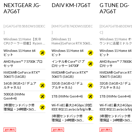
Windows 11
|
Copilot+ PC
Windows 11
|
Copilot+ PC
NEXTGEAR JG-
DAIV KM-I7G6T
G TUNE DG-
A7G6T
A7G6T
[JGA7G6TB5BBDW103DEC
[KMI7G6TB7ADDW102DEC
[DGA7G6TB6BDDW1
]
]
C]
Windows 11 Home【水冷
[Windows 11
Windows 11 Home
CPUクーラー搭載】Ryzen 7
Home]GeForce RTX 5060
ウンドに活躍ミドルク
5700X & RTX 5060 Ti / 16GB
Ti(16GB)搭載モデル！4K動
ゲーミングPC。GeFor
Windows 11 Home 64
Windows 11 Home 64
Windows 11 Home 64
搭載のミニタワー型ゲーミ
画編集、VFX、AI画像生成に
RTX 5060 Ti / 16GB &
ビット
ビット
ビット
ングデスクトップPC。
おすすめなミニタワー型デ
7 7800X3D 搭載。 ※
『Minecraft: Java &
スクトップPC
タ・マウス・キーボー
AMD Ryzen™ 7 5700X プロ
インテル® Core™ i7 プ
AMD Ryzen™ 7 7800
Bedrock Edition for PC』付
別売りです。
セッサ
ロセッサー 14700F
ロセッサ
属。
NVIDIA® GeForce RTX™
NVIDIA® GeForce RTX™
NVIDIA® GeForce R
5060 Ti (16GB)
5060 Ti (16GB)
5060 Ti (16GB)
16GB (8GB×2 / デュア
32GB (16GB×2 / デュ
32GB (16GB×2 / デュ
ルチャネル)
アルチャネル)
アルチャネル)
500GB (NVMe
1TB (NVMe Gen4×4)
1TB (NVMe Gen4×4)
Gen4×4)
3年間センドバック修
Wi-Fi 6E( 最大2.4Gbps )対応
Wi-Fi 6E( 最大2.4Gbp
理保証・24時間×365
IEEE 802.11 ax/ac/a/b/g/n準
IEEE 802.11 ax/ac/a/b
日電話サポート
拠 ＋ Bluetooth 5内蔵
拠 ＋ Bluetooth 5内蔵
3年間センドバック修
3年間センドバック修
理保証・24時間×365
理保証・24時間×365
日電話サポート
日電話サポート
送料無料
送料無料
送料無料