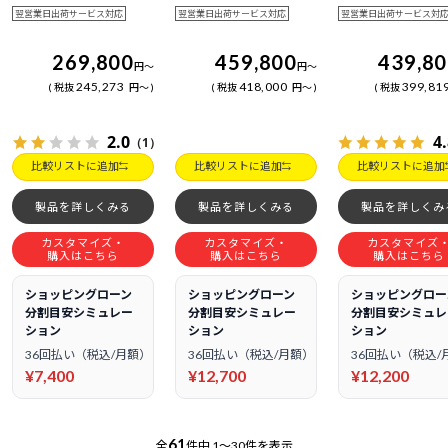
翌営業日出荷サービス対応
翌営業日出荷サービス対応
翌営業日出荷サービス対
269,800
459,800
439,8
円
～
円
～
245,273
418,000
399,81
税抜
円
～
税抜
円
～
税抜
2.0
4
（1）
比較リストに追加
比較リストに追加
比較リストに追加
製品を詳しくみる
製品を詳しくみる
製品を詳しくみ
カスタマイズ・
カスタマイズ・
カスタマイズ
購入はこちら
購入はこちら
購入はこちら
ショッピングローン
ショッピングローン
ショッピングロー
分割目安シミュレー
分割目安シミュレー
分割目安シミュレ
ション
ション
ション
36回払い（税込/月額）
36回払い（税込/月額）
36回払い（税込/
¥7,400
¥12,700
¥12,200
61
全
件中
1～30件を表示