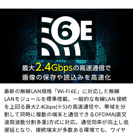
最新の無線LAN規格「Wi-Fi 6E」に対応した無線
LANモジュールを標準搭載。一般的な有線LAN 接続
を上回る最大2.4Gbps(※5)の高速通信や、帯域を分
割して同時に複数の端末と通信できるOFDMA(直交
波周波数分割多重)方式に対応。通信効率が向上し低
遅延となり、接続端末が多数ある環境でも、ワイヤ