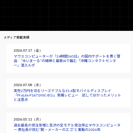
メディア掲載実績
2026.07.17（金）
マウスコンピューターが「24時間365日」の国内サポートを貫く理
由 “ゆいまーる”の精神と最新AIで臨む「沖縄コンタクトセンタ
ー」潜入ルポ
2026.07.08（水）
実売2万円を切るリーズナブルな15.6型モバイルディスプレイ
「ProLite P1671HSC-B1J」実機レビュー 試して分かったメリット
と注意点
2026.05.11（月）
過去最高の受注急増と苦渋の全モデル受注停止――マウスコンピュータ
ー 軣社長が挑む“脱・メーカーのエゴ”と激動の2026年