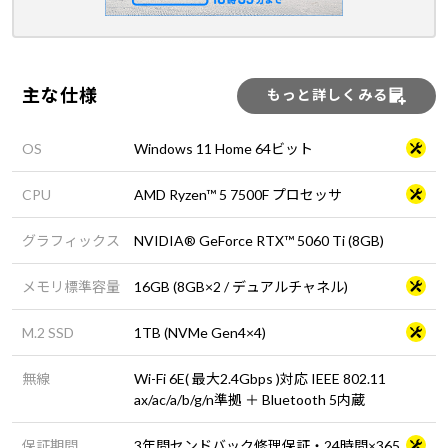
主な仕様
もっと詳しくみる
OS
Windows 11 Home 64ビット
CPU
AMD Ryzen™ 5 7500F プロセッサ
グラフィックス
NVIDIA® GeForce RTX™ 5060 Ti (8GB)
メモリ標準容量
16GB (8GB×2 / デュアルチャネル)
M.2 SSD
1TB (NVMe Gen4×4)
無線
Wi-Fi 6E( 最大2.4Gbps )対応 IEEE 802.11
ax/ac/a/b/g/n準拠 ＋ Bluetooth 5内蔵
保証期間
3年間センドバック修理保証・24時間×365