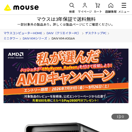
検索
マイページ
カート
店舗情報
メニュー
マウスは3年保証で送料無料
一部対象外の製品あり。詳しくは製品ページにてご確認ください。
マウスコンピューターHOME
DAIV（クリエイターPC）
デスクトップPC
ミニタワー
DAIV KMシリーズ
DAIV KM-A5G6A
1
20