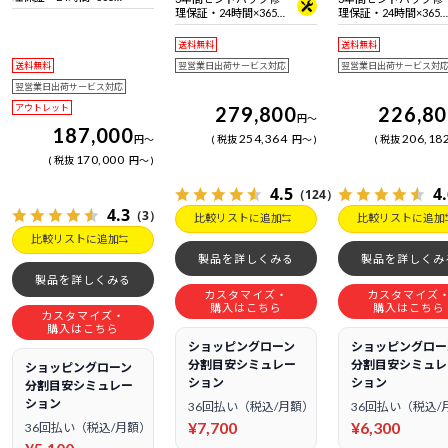
日電話サポート
理保証・24時間×365
理保証・24時間×365
日電話サポート
日電話サポート
送料無料
送料無料
送料無料
翌営業日出荷サービス対応
翌営業日出荷サービス対
翌営業日出荷サービス対応
アウトレット
279,800
226,8
円
～
187,000
254,364
206,18
円
～
税抜
円
～
税抜
170,000
税抜
円
～
4.5
4
（124）
4.3
（3）
比較リストに追加
比較リストに追加
比較リストに追加
製品を詳しくみる
製品を詳しくみ
製品を詳しくみる
カスタマイズ・
カスタマイズ
購入はこちら
購入はこちら
カスタマイズ・
購入はこちら
ショッピングローン
ショッピングロー
分割目安シミュレー
分割目安シミュレ
ショッピングローン
ション
ション
分割目安シミュレー
ション
36回払い（税込/月額）
36回払い（税込/
¥7,700
¥6,300
36回払い（税込/月額）