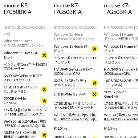
Windows 11
|
Copilot+ PC
Windows 11
|
Copilot+ PC
mouse K5-
mouse K7-
mouse K7-
I7G50BK-A
I7G50BK-A
I7G50BK-A
[K5I7G50BKACAW103DEC
[K7I7G50BKACAW102DEC]
[K7I7G50BKACAW10
WA]
Windows 11 Home
Windows 11 Home
GeForce RTX 2050 Laptop
見やすい大画面で在宅
Windows 11 Home
GPU 搭載で軽めの編集やオ
クからライトゲームま
RTX 2050搭載でワンランク
Windows 11 Home 64
Windows 11 Home 64
ンラインゲームにおすすめ
広い用途におすすめ！
上の15.6型ノートPC。144Hz
ビット
ビット
な17.3型ノートパソコン！
GeForce RTX 2050 La
Windows 11 Home 64
対応液晶パネル採用で軽い
GPU 搭載17.3型ノー
ビット
インテル® Core™ i7-13620H
インテル® Core™ i7-1
動画編集やライトゲームに
コン！
プロセッサー
プロセッサー
もおすすめ！
インテル® Core™ i7-13620H
プロセッサー
NVIDIA® GeForce RTX™
NVIDIA® GeForce R
2050 Laptop GPU
2050 Laptop GPU
NVIDIA® GeForce RTX™
2050 Laptop GPU
32GB (16GB×2 / デュ
16GB (8GB×2 / デュ
アルチャネル)
ルチャネル)
16GB (16GB×1 / シン
グルチャネル)
500GB (NVMe
1TB (NVMe Gen4×4)
Gen4×4)
500GB (NVMe
Gen4×4)
17.3型 液晶パネル (ノングレ
17.3型 液晶パネル (
ア / 60Hz対応 / アスペクト比
ア / 60Hz対応 / ア
15.6型 液晶パネル (ノングレ
16:9)
16:9)
ア / 144Hz対応 / アスペクト
Wi-Fi 6E( 最大2.4Gbps )対応
Wi-Fi 6E( 最大2.4Gbp
比16:9)
IEEE 802.11 ax/ac/a/b/g/n準
IEEE 802.11 ax/ac/a/b
Wi-Fi 6E( 最大2.4Gbps )対応
拠 ＋ Bluetooth 5内蔵
拠 ＋ Bluetooth 5内蔵
IEEE 802.11 ax/ac/a/b/g/n準
約2.54kg
約2.54kg
拠 ＋ Bluetooth 5内蔵
3年間センドバック修
理保証・24時間×365
3年間センドバック修
3年間センドバック修