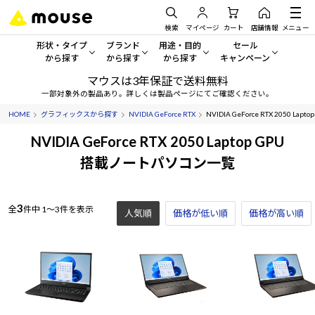
検索
マイページ
カート
店舗情報
メニュー
形状・タイプ
ブランド
用途・目的
セール
から探す
から探す
から探す
キャンペーン
マウスは3年保証で送料無料
形状・タイプから探す をすべてみる
mouse
一般向けパソコン
セール・キャンペーン
一部対象外の製品あり。詳しくは製品ページにてご確認ください。
HOME
グラフィックスから探す
NVIDIA GeForce RTX
NVIDIA GeForce RTX 2050 Lapto
デスクトップPC
G TUNE
ゲーミングPC・ゲーム向けパソコン
期間限定セール
人気モデルが期間限定・お買
NVIDIA GeForce RTX 2050 Laptop GPU
ノートPC
NEXTGEAR
クリエイティブ向け
搭載ノートパソコン一覧
アウトレットパソコン
すべて新品の旧モデル製品な
タブレット
DAIV
ビジネス向けパソコン
3
全
件中
1～3件を表示
人気順
価格が低い順
おすすめ目玉パソコン
価格が高い順
サーバー
MousePro
学習向けパソコン
今イチオシのパソコンをピッ
ワークステーション
iiyama
スペック/パーツ別
Windows 11
|
Copilot+ PC
Windows 11
|
Copilot+ PC
ディスプレイ
AIおすすめパソコン