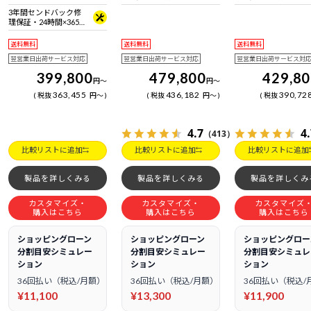
日電話サポート
日電話サポート
3年間センドバック修
理保証・24時間×365
日電話サポート
送料無料
送料無料
送料無料
翌営業日出荷サービス対応
翌営業日出荷サービス対応
翌営業日出荷サービス対
399,800
479,800
429,8
円
～
円
～
363,455
436,182
390,72
税抜
円
～
税抜
円
～
税抜
4.7
4
（413）
比較リストに追加
比較リストに追加
比較リストに追加
製品を詳しくみる
製品を詳しくみる
製品を詳しくみ
カスタマイズ・
カスタマイズ・
カスタマイズ
購入はこちら
購入はこちら
購入はこちら
ショッピングローン
ショッピングローン
ショッピングロー
分割目安シミュレー
分割目安シミュレー
分割目安シミュレ
ション
ション
ション
36回払い（税込/月額）
36回払い（税込/月額）
36回払い（税込/
¥11,100
¥13,300
¥11,900