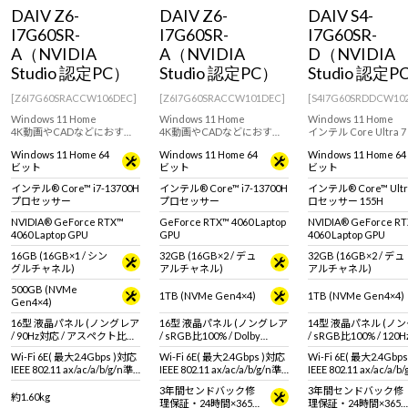
Windows 11
|
Copilot+ PC
Windows 11
|
Copilot+ PC
DAIV Z6-
DAIV Z6-
DAIV S4-
I7G60SR-
I7G60SR-
I7G60SR-
A（NVIDIA
A（NVIDIA
D（NVIDIA
Studio 認定PC）
Studio 認定PC）
Studio 認定P
[Z6I7G60SRACCW106DEC]
[Z6I7G60SRACCW101DEC]
[S4I7G60SRDDCW10
Windows 11 Home
Windows 11 Home
Windows 11 Home
4K動画やCADなどにおすす
4K動画やCADなどにおすす
インテル Core Ultra 
めのNVIDIA Studio 認定製
めのNVIDIA Studio 認定製
セッサー 155H搭載で
Windows 11 Home 64
Windows 11 Home 64
Windows 11 Home 64
品。GeForce RTX 4060
品。GeForce RTX 4060
CAD・建築デザインや4
ビット
ビット
ビット
Laptop GPU搭載の16型クリ
Laptop GPU搭載の16型クリ
動画編集・RAW現像
エイター向けノートPC
エイター向けノートPC
すすめ。機材と一緒に
インテル® Core™ i7-13700H
インテル® Core™ i7-13700H
インテル® Core™ Ultr
歩きやすい14型モダンP
プロセッサー
プロセッサー
ロセッサー 155H
モリ・ストレージ増量
ル]
NVIDIA® GeForce RTX™
GeForce RTX™ 4060 Laptop
NVIDIA® GeForce R
4060 Laptop GPU
GPU
4060 Laptop GPU
16GB (16GB×1 / シン
32GB (16GB×2 / デュ
32GB (16GB×2 / デュ
グルチャネル)
アルチャネル)
アルチャネル)
500GB (NVMe
1TB (NVMe Gen4×4)
1TB (NVMe Gen4×4)
Gen4×4)
16型 液晶パネル (ノングレア
16型 液晶パネル (ノングレア
14型 液晶パネル (ノ
/ 90Hz対応 / アスペクト比
/ sRGB比100% / Dolby
/ sRGB比100% / 120
16:10)
Vision対応)
Wi-Fi 6E( 最大2.4Gbps )対応
Wi-Fi 6E( 最大2.4Gbps )対応
Wi-Fi 6E( 最大2.4Gbp
IEEE 802.11 ax/ac/a/b/g/n準
IEEE 802.11 ax/ac/a/b/g/n準
IEEE 802.11 ax/ac/a/b
拠 ＋ Bluetooth 5内蔵
拠 ＋ Bluetooth 5内蔵
拠 ＋ Bluetooth 5内蔵
3年間センドバック修
3年間センドバック修
約1.60kg
理保証・24時間×365
理保証・24時間×365