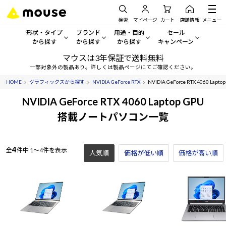
検索
マイページ
カート
店舗情報
メニュー
形状・タイプ
ブランド
用途・目的
セール
から探す
から探す
から探す
キャンペーン
マウスは3年保証で送料無料
形状・タイプから探す をすべてみる
mouse
一般向けパソコン
セール・キャンペーン
一部対象外の製品あり。詳しくは製品ページにてご確認ください。
HOME
グラフィックスから探す
NVIDIA GeForce RTX
NVIDIA GeForce RTX 4060 Lapto
デスクトップPC
G TUNE
ゲーミングPC・ゲーム向けパソコン
期間限定セール
人気モデルが期間限定・お買
NVIDIA GeForce RTX 4060 Laptop GPU
ノートPC
NEXTGEAR
クリエイティブ向け
搭載ノートパソコン一覧
アウトレットパソコン
すべて新品の旧モデル製品な
タブレット
DAIV
ビジネス向けパソコン
4
全
件中
1～4件を表示
人気順
価格が低い順
おすすめ目玉パソコン
価格が高い順
サーバー
MousePro
学習向けパソコン
今イチオシのパソコンをピッ
ワークステーション
iiyama
スペック/パーツ別
Windows 11
|
Copilot+ PC
Windows 11
|
Copilot+ PC
ディスプレイ
AIおすすめパソコン