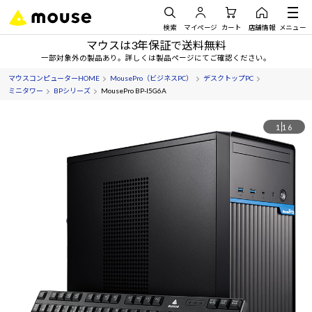
検索
マイページ
カート
店舗情報
メニュー
マウスは3年保証で送料無料
一部対象外の製品あり。詳しくは製品ページにてご確認ください。
マウスコンピューターHOME
MousePro（ビジネスPC）
デスクトップPC
ミニタワー
BPシリーズ
MousePro BP-I5G6A
1
16