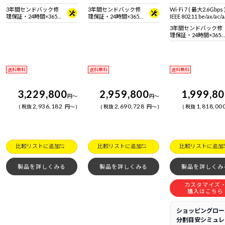
3年間センドバック修
3年間センドバック修
Wi-Fi 7 ( 最大2.6Gbps
理保証・24時間×365
理保証・24時間×365
IEEE 802.11 be/ax/ac/a
日電話サポート
日電話サポート
準拠 ＋ Bluetooth 5
3年間センドバック修
理保証・24時間×365
日電話サポート
送料無料
送料無料
送料無料
3,229,800
2,959,800
1,999,8
円
～
円
～
2,936,182
2,690,728
1,818,00
税抜
円
～
税抜
円
～
税抜
比較リストに追加
比較リストに追加
比較リストに追加
製品を詳しくみる
製品を詳しくみる
製品を詳しくみ
カスタマイズ
購入はこちら
ショッピングロー
分割目安シミュレ