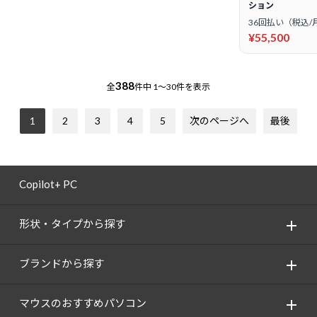
ション
36回払い（税込/
¥55,500
388
全
件中
1～30件を表示
1
2
3
4
5
次のページへ
最後
Copilot+ PC
形状・タイプから探す
ブランドから探す
マウスのおすすめパソコン