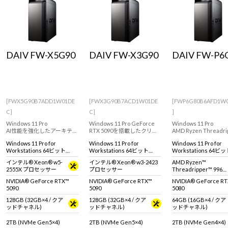
DAIV FW-X5G90
DAIV FW-X3G90
DAIV FW-P6
[FWX5G90B7ADD1W01DE
[FWX3G90B7ACD1W01DE
[FWP6G80B6AFD1W
C]
C]
]
Windows 11 Pro
Windows 11 Pro GeForce
Windows 11 Pro
AI性能を強化したアーキテク
RTX 5090を搭載したクリエ
AMD Ryzen Threadri
チャで高いパフォーマンス
イターにおすすめなワーク
を搭載したワークステ
Windows 11 Pro for
Windows 11 Pro for
Windows 11 Pro for
を体感できる RTX 5090 搭載
ステーションモデル
ョンモデル
Workstations 64ビット
Workstations 64ビット
Workstations 64ビ
のクリエイター向けワーク
(DSP)
(DSP)
(DSP)
ステーション。
インテル® Xeon® w5-
インテル® Xeon® w3-2423
AMD Ryzen™
2555X プロセッサー
プロセッサー
Threadripper™ 9960
プロセッサ
NVIDIA® GeForce RTX™
NVIDIA® GeForce RTX™
NVIDIA® GeForce R
5090
5090
5080
128GB (32GB×4 / クア
128GB (32GB×4 / クア
64GB (16GB×4 / クア
ッドチャネル)
ッドチャネル)
ッドチャネル)
2TB (NVMe Gen5×4)
2TB (NVMe Gen5×4)
2TB (NVMe Gen4×4)