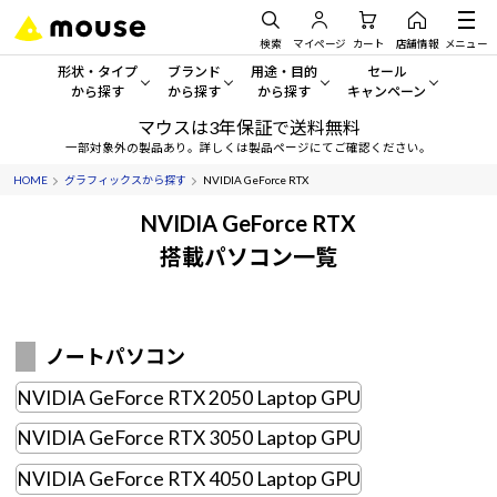
検索
マイページ
カート
店舗情報
メニュー
形状・タイプ
ブランド
用途・目的
セール
から探す
から探す
から探す
キャンペーン
マウスは3年保証で送料無料
形状・タイプから探す をすべてみる
mouse
一般向けパソコン
セール・キャンペーン
一部対象外の製品あり。詳しくは製品ページにてご確認ください。
HOME
グラフィックスから探す
NVIDIA GeForce RTX
デスクトップPC
G TUNE
ゲーミングPC・ゲーム向けパソコン
期間限定セール
人気モデルが期間限定・お買
NVIDIA GeForce RTX
ノートPC
NEXTGEAR
クリエイティブ向け
搭載パソコン一覧
アウトレットパソコン
すべて新品の旧モデル製品な
タブレット
DAIV
ビジネス向けパソコン
おすすめ目玉パソコン
サーバー
MousePro
学習向けパソコン
ノートパソコン
今イチオシのパソコンをピッ
NVIDIA GeForce RTX 2050 Laptop GPU
ワークステーション
iiyama
スペック/パーツ別
Windows 11
|
Copilot+ PC
NVIDIA GeForce RTX 3050 Laptop GPU
Windows 11
|
Copilot+ PC
ディスプレイ
AIおすすめパソコン
NVIDIA GeForce RTX 4050 Laptop GPU