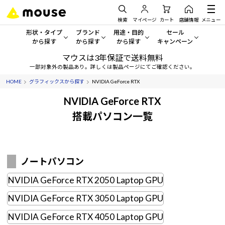
検索
マイページ
カート
店舗情報
メニュー
形状・タイプ
ブランド
用途・目的
セール
から探す
から探す
から探す
キャンペーン
マウスは3年保証で送料無料
形状・タイプから探す をすべてみる
mouse
一般向けパソコン
セール・キャンペーン
一部対象外の製品あり。詳しくは製品ページにてご確認ください。
HOME
グラフィックスから探す
NVIDIA GeForce RTX
デスクトップPC
G TUNE
ゲーミングPC・ゲーム向けパソコン
期間限定セール
人気モデルが期間限定・お買
NVIDIA GeForce RTX
ノートPC
NEXTGEAR
クリエイティブ向け
搭載パソコン一覧
アウトレットパソコン
すべて新品の旧モデル製品な
タブレット
DAIV
ビジネス向けパソコン
おすすめ目玉パソコン
サーバー
MousePro
学習向けパソコン
ノートパソコン
今イチオシのパソコンをピッ
NVIDIA GeForce RTX 2050 Laptop GPU
ワークステーション
iiyama
スペック/パーツ別
Windows 11
|
Copilot+ PC
NVIDIA GeForce RTX 3050 Laptop GPU
Windows 11
|
Copilot+ PC
ディスプレイ
AIおすすめパソコン
NVIDIA GeForce RTX 4050 Laptop GPU