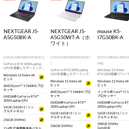
NEXTGEAR J5-
NEXTGEAR J5-
mouse K5-
A5G50BK-A
A5G50WT-A（ホ
I7G50BK-A
ワイト）
[J5A5G50BKABBW101DEC]
[J5A5G50WTABBW101DEC
[K5I7G50BKACAW10
]
WA]
GeForce RTX 3050 Laptop
GPUを搭載したゲーミング
GeForce RTX 3050 Laptop
Windows 11 Home
ノート！PCゲームをプレイ
GPUを搭載したゲーミング
RTX 2050搭載でワン
Windows 11 Home 64
してみたい方におすすめな
ノート！PCゲームをプレイ
上の15.6型ノートPC。
ビット
モデル
Windows 11 Home 64
Windows 11 Home 64
してみたい方におすすめな
対応液晶パネル採用で
ビット
ビット
AMD Ryzen™ 5 7640HS プロ
ホワイトカラーモデル
動画編集やライトゲー
セッサ
もおすすめ！
AMD Ryzen™ 5 7640HS プロ
インテル® Core™ i7-1
セッサ
プロセッサー
NVIDIA® GeForce RTX™
3050 Laptop GPU
NVIDIA® GeForce RTX™
NVIDIA® GeForce R
3050 Laptop GPU
2050 Laptop GPU
16GB (16GB×1 / シン
グルチャネル)
16GB (16GB×1 / シン
16GB (16GB×1 / シン
グルチャネル)
グルチャネル)
256GB (NVMe)
500GB (NVMe
256GB (NVMe)
Gen4×4)
15.6型 広視野角液晶パネル