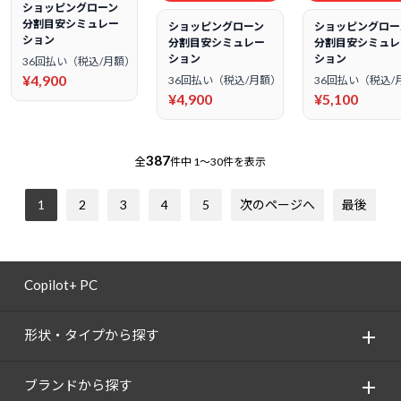
ショッピングローン
分割目安シミュレー
ショッピングローン
ショッピングロー
ション
分割目安シミュレー
分割目安シミュレ
ション
ション
36回払い（税込/月額）
¥4,900
36回払い（税込/月額）
36回払い（税込/
¥4,900
¥5,100
387
全
件中
1～30件を表示
1
2
3
4
5
次のページへ
最後
Copilot+ PC
形状・タイプから探す
ブランドから探す