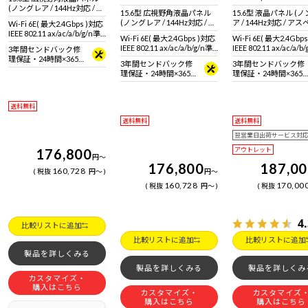
(ノングレア / 144Hz対応 / ア
15.6型 広視野角液晶パネル
15.6型 液晶パネル (
スペクト比16:9)
(ノングレア / 144Hz対応 / ア
ア / 144Hz対応 / ア
Wi-Fi 6E( 最大2.4Gbps )対応
スペクト比16:9)
比16:9)
IEEE 802.11 ax/ac/a/b/g/n準
Wi-Fi 6E( 最大2.4Gbps )対応
Wi-Fi 6E( 最大2.4Gbp
拠 ＋ Bluetooth 5内蔵
IEEE 802.11 ax/ac/a/b/g/n準
IEEE 802.11 ax/ac/a/b
3年間センドバック修
拠 ＋ Bluetooth 5内蔵
拠 ＋ Bluetooth 5内蔵
理保証・24時間×365
3年間センドバック修
3年間センドバック修
日電話サポート
理保証・24時間×365
理保証・24時間×365
日電話サポート
日電話サポート
送料無料
送料無料
送料無料
翌営業日出荷サービス対
176,800
アウトレット
円
～
176,800
187,0
160,728
税抜
円
～
円
～
160,728
170,00
税抜
円
～
税抜
4
比較リストに追加
比較リストに追加
比較リストに追加
製品を詳しくみる
製品を詳しくみる
製品を詳しくみ
カスタマイズ・
購入はこちら
カスタマイズ・
カスタマイズ
購入はこちら
購入はこちら