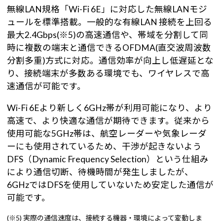
無線LAN規格「Wi-Fi 6E」に対応した無線LANモジ
ュールを標準搭載。一般的な有線LAN 接続を上回る
最大2.4Gbps(※5)の高速通信や、帯域を分割して同
時に複数の端末と通信できるOFDMA(直交波周波数
分割多重)方式に対応。通信効率が向上し低遅延とな
り、接続端末が多数ある環境でも、ワイヤレスで高
速通信が可能です。
Wi-Fi 6Eより新しく6GHz帯が利用可能になり、より
高速で、より快適な通信が期待できます。従来から
使用可能な5GHz帯は、航空レーダーや気象レーダ
ーにも使用されているため、干渉が起きないよう
DFS（Dynamic Frequency Selection）という仕組み
により通信切断、待機時間が発生しましたが、
6GHzではDFSを使用していないため安定した通信が
可能です。
(※5) 実際の通信速度は、接続する機器・環境によって変動しま