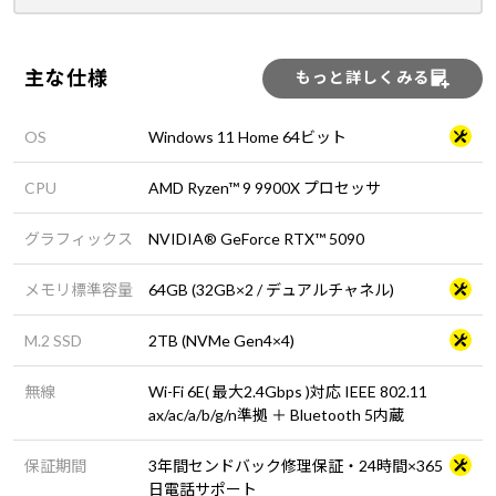
主な仕様
もっと詳しくみる
OS
Windows 11 Home 64ビット
CPU
AMD Ryzen™ 9 9900X プロセッサ
グラフィックス
NVIDIA® GeForce RTX™ 5090
メモリ標準容量
64GB (32GB×2 / デュアルチャネル)
M.2 SSD
2TB (NVMe Gen4×4)
無線
Wi-Fi 6E( 最大2.4Gbps )対応 IEEE 802.11
ax/ac/a/b/g/n準拠 ＋ Bluetooth 5内蔵
保証期間
3年間センドバック修理保証・24時間×365
日電話サポート