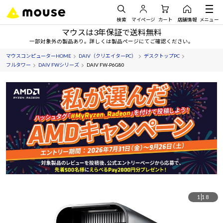
検索
マイページ
カート
店舗情報
メニュー
マウスは3年保証で送料無料
一部対象外の製品あり。詳しくは製品ページにてご確認ください。
マウスコンピューターHOME
DAIV（クリエイターPC）
デスクトップPC
フルタワー
DAIV FWシリーズ
DAIV FW-P6G80
1
18