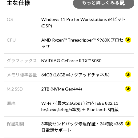
主な仕様
もっと詳しくみる
OS
Windows 11 Pro for Workstations 64ビット
(DSP)
CPU
AMD Ryzen™ Threadripper™ 9960X プロセ
ッサ
グラフィックス
NVIDIA® GeForce RTX™ 5080
メモリ標準容量
64GB (16GB×4 / クアッドチャネル)
M.2 SSD
2TB (NVMe Gen4×4)
無線
Wi-Fi 7 ( 最大2.6Gbps ) 対応 IEEE 802.11
be/ax/ac/a/b/g/n準拠 ＋ Bluetooth 5内蔵
保証期間
3年間センドバック修理保証・24時間×365
日電話サポート