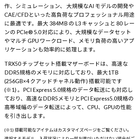
作、シミュレーション、 大規模なAI モデルの開発や
CAE/CFDといった高負荷なプロフェッショナル用途
に最適です。最大 384MB の L3 キャッシュと 80 レー
ンの PCIe® 5.0 対応により、大規模なデータセット
やマルチ GPU ワークロード、メモリ負荷の高いアプ
リケーションも効率的に処理します。
TRX50 チップセット搭載マザーボードは、高速な
DDR5規格のメモリに対応しており、最大1TB
(256GB×4 クアッドチャネル動作) 搭載可能です
(※1) 。PCI Express 5.0規格のデータ転送にも対応し
ており、高速なDDR5メモリとPCI Express5.0規格の
高帯域幅のデータ転送によって、CPU、GPUの性能
を引き出します。
(※1) 搭載可能なアイテムはカスタマイズページをご覧ください。
選択するモデル、入荷状況により一部お選びいただけない場合がご