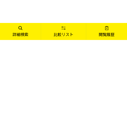
買ってすぐ使える Office 2024 搭
詳細検索
比較リスト
閲覧履歴
載PCをラインアップ
Office2024搭載PCは
Office 2024 搭載PC
アイコンが掲示してある
カスタマイズ・購入はこちら
商品をご覧ください
Office搭載PCならやりたいことができる
Office搭載PCなら、Word、Excel、PowerPointな
ど、ドキュメント作成に必要なOfficeアプリケーシ
ョンがついているので、
PCを買ったその日からすぐにOfficeを使うことが
できます。