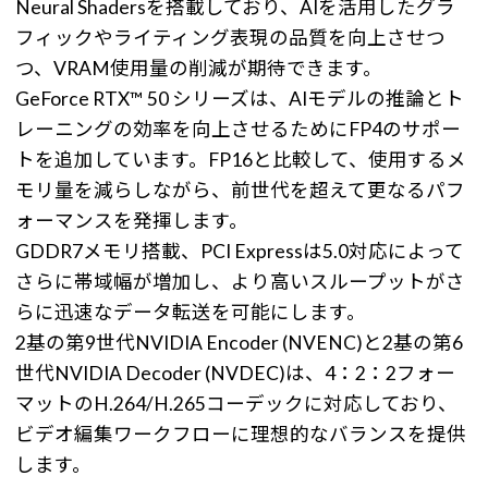
Neural Shadersを搭載しており、AIを活用したグラ
フィックやライティング表現の品質を向上させつ
つ、VRAM使用量の削減が期待できます。
GeForce RTX™ 50 シリーズは、AIモデルの推論とト
レーニングの効率を向上させるためにFP4のサポー
トを追加しています。FP16と比較して、使用するメ
モリ量を減らしながら、前世代を超えて更なるパフ
ォーマンスを発揮します。
GDDR7メモリ搭載、PCI Expressは5.0対応によって
さらに帯域幅が増加し、より高いスループットがさ
らに迅速なデータ転送を可能にします。
2基の第9世代NVIDIA Encoder (NVENC)と2基の第6
世代NVIDIA Decoder (NVDEC)は、4：2：2フォー
マットのH.264/H.265コーデックに対応しており、
ビデオ編集ワークフローに理想的なバランスを提供
します。