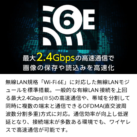
無線LAN規格「Wi-Fi 6E」に対応した無線LANモジ
ュールを標準搭載。一般的な有線LAN 接続を上回
る最大2.4Gbps(※5)の高速通信や、帯域を分割して
同時に複数の端末と通信できるOFDMA(直交波周
波数分割多重)方式に対応。通信効率が向上し低遅
延となり、接続端末が多数ある環境でも、ワイヤレ
スで高速通信が可能です。