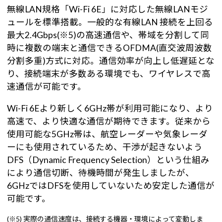
無線LAN規格「Wi-Fi 6E」に対応した無線LANモジ
ュールを標準搭載。一般的な有線LAN 接続を上回る
最大2.4Gbps(※5)の高速通信や、帯域を分割して同
時に複数の端末と通信できるOFDMA(直交波周波数
分割多重)方式に対応。通信効率が向上し低遅延とな
り、接続端末が多数ある環境でも、ワイヤレスで高
速通信が可能です。
Wi-Fi 6Eより新しく6GHz帯が利用可能になり、より
高速で、より快適な通信が期待できます。従来から
使用可能な5GHz帯は、航空レーダーや気象レーダ
ーにも使用されているため、干渉が起きないよう
DFS（Dynamic Frequency Selection）という仕組み
により通信切断、待機時間が発生しましたが、
6GHzではDFSを使用していないため安定した通信が
可能です。
(※5) 実際の通信速度は、接続する機器・環境によって変動しま