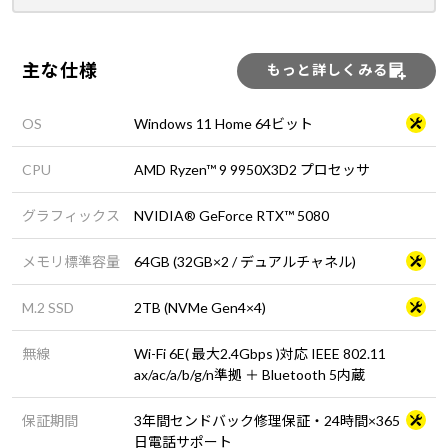
主な仕様
もっと詳しくみる
OS
Windows 11 Home 64ビット
CPU
AMD Ryzen™ 9 9950X3D2 プロセッサ
グラフィックス
NVIDIA® GeForce RTX™ 5080
メモリ標準容量
64GB (32GB×2 / デュアルチャネル)
M.2 SSD
2TB (NVMe Gen4×4)
無線
Wi-Fi 6E( 最大2.4Gbps )対応 IEEE 802.11
ax/ac/a/b/g/n準拠 ＋ Bluetooth 5内蔵
保証期間
3年間センドバック修理保証・24時間×365
日電話サポート