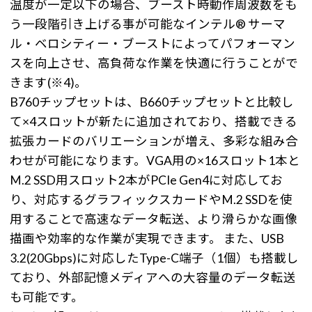
温度が一定以下の場合、ブースト時動作周波数をも
う一段階引き上げる事が可能なインテル® サーマ
ル・ベロシティー・ブーストによってパフォーマン
スを向上させ、高負荷な作業を快適に行うことがで
きます(※4)。
B760チップセットは、B660チップセットと比較し
て×4スロットが新たに追加されており、搭載できる
拡張カードのバリエーションが増え、多彩な組み合
わせが可能になります。VGA用の×16スロット1本と
M.2 SSD用スロット2本がPCIe Gen4に対応してお
り、対応するグラフィックスカードやM.2 SSDを使
用することで高速なデータ転送、より滑らかな画像
描画や効率的な作業が実現できます。 また、USB
3.2(20Gbps)に対応したType-C端子（1個）も搭載し
ており、外部記憶メディアへの大容量のデータ転送
も可能です。