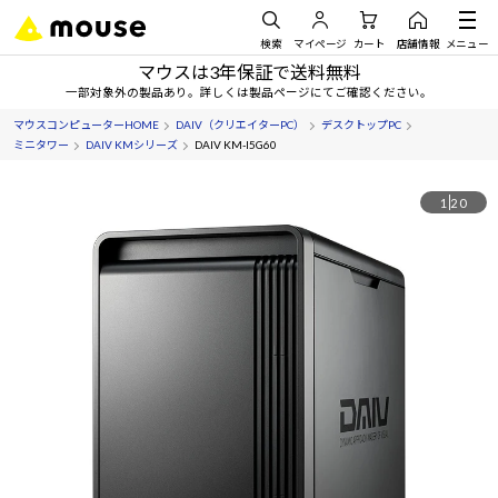
検索
マイページ
カート
店舗情報
メニュー
マウスは3年保証で送料無料
一部対象外の製品あり。詳しくは製品ページにてご確認ください。
マウスコンピューターHOME
DAIV（クリエイターPC）
デスクトップPC
ミニタワー
DAIV KMシリーズ
DAIV KM-I5G60
1
20