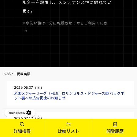
ルターを設置し、メンテナンス性に優れてい
ます。
※水洗い後は十分に乾燥させてからご利用くださ
い。
メディア掲載実績
2026.08.07（金）
米国メジャーリーグ（MLB）ロサンゼルス・ドジャース戦 バックネ
ット裏への広告掲出のお知らせ
2026.07.17（金）
マウスコンピューターが「24時間365日」の国内サポートを貫く理
由 “ゆいまーる”の精神と最新AIで臨む「沖縄コンタクトセンタ
詳細検索
比較リスト
閲覧履歴
ー」潜入ルポ