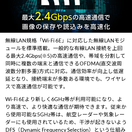
無線LAN規格「Wi-Fi 6E」に対応した無線LANモジ
ュールを標準搭載。一般的な有線LAN 接続を上回
る最大2.4Gbps(※5)の高速通信や、帯域を分割して
同時に複数の端末と通信できるOFDMA(直交波周
波数分割多重)方式に対応。通信効率が向上し低遅
延となり、接続端末が多数ある環境でも、ワイヤレ
スで高速通信が可能です。
Wi-Fi 6Eより新しく6GHz帯が利用可能になり、よ
り高速で、より快適な通信が期待できます。従来か
ら使用可能な5GHz帯は、航空レーダーや気象レー
ダーにも使用されているため、干渉が起きないよう
DFS（Dynamic Frequency Selection）という仕組み