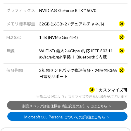
グラフィックス
NVIDIA® GeForce RTX™ 5070
メモリ標準容量
32GB (16GB×2 / デュアルチャネル)
M.2 SSD
1TB (NVMe Gen4×4)
無線
Wi-Fi 6E( 最大2.4Gbps )対応 IEEE 802.11
ax/ac/a/b/g/n準拠 ＋ Bluetooth 5内蔵
保証期間
3年間センドバック修理保証・24時間×365
日電話サポート
カスタマイズ可
※部品状況によりカスタマイズできない場合がございます