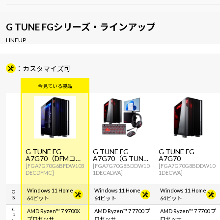
G TUNE FGシリーズ・ラインアップ
LINEUP
カスタマイズ可
G TUNE FG-
G TUNE FG-
G TUNE FG-
A7G70（DFMコラ
A7G70（G TUNE
A7G70
ボPC）
オリジナルデバイ
[FGA7G70G6BFDW103
[FGA7G70G8BDDW10
[FGA7G70G8BDDW10
スセット）
DECDFMC]
1DECALWA]
1DECWA]
Windows 11 Home
Windows 11 Home
Windows 11 Home
OS
64ビット
64ビット
64ビット
CPU
AMD Ryzen™ 7 9700X
AMD Ryzen™ 7 7700 プ
AMD Ryzen™ 7 7700 プ
プロセッサ
ロセッサ
ロセッサ