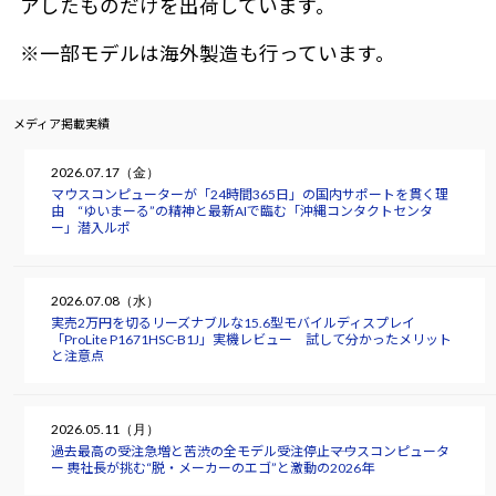
アしたものだけを出荷しています。
※一部モデルは海外製造も行っています。
メディア掲載実績
2026.07.17（金）
マウスコンピューターが「24時間365日」の国内サポートを貫く理
由 “ゆいまーる”の精神と最新AIで臨む「沖縄コンタクトセンタ
ー」潜入ルポ
2026.07.08（水）
実売2万円を切るリーズナブルな15.6型モバイルディスプレイ
「ProLite P1671HSC-B1J」実機レビュー 試して分かったメリット
と注意点
2026.05.11（月）
過去最高の受注急増と苦渋の全モデル受注停止――マウスコンピュータ
ー 軣社長が挑む“脱・メーカーのエゴ”と激動の2026年