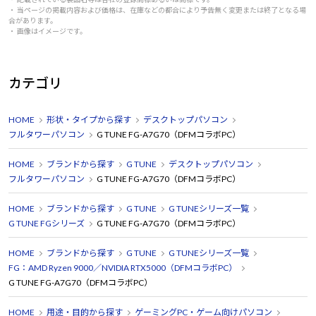
・ 当ページの掲載内容および価格は、在庫などの都合により予告無く変更または終了となる場
合があります。
・ 画像はイメージです。
カテゴリ
HOME
形状・タイプから探す
デスクトップパソコン
フルタワーパソコン
G TUNE FG-A7G70（DFMコラボPC）
HOME
ブランドから探す
G TUNE
デスクトップパソコン
フルタワーパソコン
G TUNE FG-A7G70（DFMコラボPC）
HOME
ブランドから探す
G TUNE
G TUNEシリーズ一覧
G TUNE FGシリーズ
G TUNE FG-A7G70（DFMコラボPC）
HOME
ブランドから探す
G TUNE
G TUNEシリーズ一覧
FG：AMD Ryzen 9000／NVIDIA RTX5000（DFMコラボPC）
G TUNE FG-A7G70（DFMコラボPC）
HOME
用途・目的から探す
ゲーミングPC・ゲーム向けパソコン