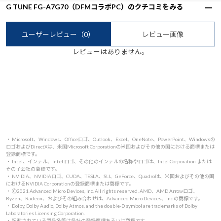
G TUNE FG-A7G70（DFMコラボPC）のクチコミをみる
ユーザーレビュー
（0）
レビュー画像
レビューはありません。
・ Microsoft、Windows、Officeロゴ、Outlook、Excel、OneNote、PowerPoint、Windowsの
ロゴおよびDirectXは、米国Microsoft Corporationの米国およびその他の国における商標または
登録商標です。
・ Intel、インテル、Intel ロゴ、その他のインテルの名称やロゴは、Intel Corporation または
その子会社の商標です。
・ NVIDIA、NVIDIAロゴ、CUDA、TESLA、SLI、GeForce、Quadroは、米国およびその他の国
におけるNVIDIA Corporationの登録商標または商標です。
・ 🄫2021 Advanced Micro Devices, Inc. All rights reserved. AMD、AMD Arrowロゴ、
Ryzen、Radeon、およびその組み合わせは、Advanced Micro Devices、Inc.の商標です。
・ Dolby, Dolby Audio, Dolby Atmos, and the double-D symbol are trademarks of Dolby
Laboratories Licensing Corporation.
・ 記載されている製品名等は各社の登録商標あるいは商標です。