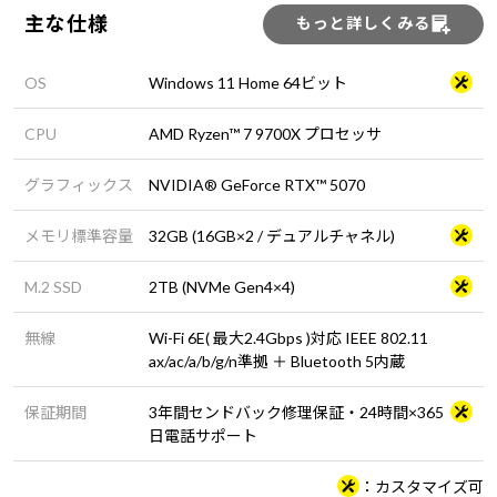
主な仕様
もっと詳しくみる
OS
Windows 11 Home 64ビット
CPU
AMD Ryzen™ 7 9700X プロセッサ
グラフィックス
NVIDIA® GeForce RTX™ 5070
メモリ標準容量
32GB (16GB×2 / デュアルチャネル)
M.2 SSD
2TB (NVMe Gen4×4)
無線
Wi-Fi 6E( 最大2.4Gbps )対応 IEEE 802.11
ax/ac/a/b/g/n準拠 ＋ Bluetooth 5内蔵
保証期間
3年間センドバック修理保証・24時間×365
日電話サポート
カスタマイズ可