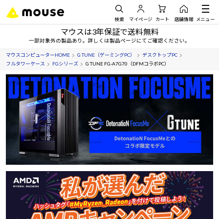
検索
マイページ
カート
店舗情報
メニュー
マウスは3年保証で送料無料
一部対象外の製品あり。詳しくは製品ページにてご確認ください。
マウスコンピューターHOME
G TUNE（ゲーミングPC）
デスクトップPC
フルタワーケース
FGシリーズ
G TUNE FG-A7G70（DFMコラボPC）