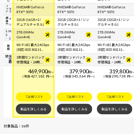
ク
グ
ラ
フ
ィ
ッ
NVIDIA® GeForce
NVIDIA® GeForce
NVIDIA® GeForce
RTX™ 5070
RTX™ 5070
RTX™ 5070
容
メ
モ
リ
標
準
32GB (16GB×2 /
32GB (32GB×1 / シン
32GB (32GB×1 / シン
デュアルチャネル)
グルチャネル)
グルチャネル)
S
M
.
2
S
2TB (NVMe
1TB (NVMe
1TB (NVMe
Gen4×4)
Gen4×4)
Gen4×4)
Wi-Fi 6E( 最大2.4Gbps
Wi-Fi 6E( 最大2.4Gbps
Wi-Fi 6E( 最大2.4Gbps
無線
)対応 IEEE 802.11
)対応 IEEE 802.11
)対応 IEEE 802.11
ax/ac/a/b/g/n準拠 ＋
ax/ac/a/b/g/n準拠 ＋
ax/ac/a/b/g/n準拠 ＋
間
保
証
期
3年間センドバック
3年間センドバック
3年間センドバック
Bluetooth 5内蔵
Bluetooth 5内蔵
Bluetooth 5内蔵
修理保証・24時間
修理保証・24時間
修理保証・24時間
×365日電話サポー
×365日電話サポー
×365日電話サポー
469,900
379,900
319,800
ト
ト
ト
円
～
円
～
円
427,182
345,364
290,728
税抜
円
～
税抜
円
～
税抜
円
～
比較リスト
比較リスト
比較リスト
製品を詳しくみる
製品を詳しくみる
製品を詳しくみる
対象製品：36件