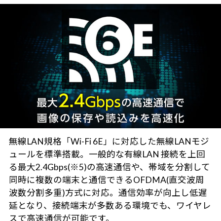
無線LAN規格「Wi-Fi 6E」に対応した無線LANモジ
ュールを標準搭載。一般的な有線LAN 接続を上回
る最大2.4Gbps(※5)の高速通信や、帯域を分割して
同時に複数の端末と通信できるOFDMA(直交波周
波数分割多重)方式に対応。通信効率が向上し低遅
延となり、接続端末が多数ある環境でも、ワイヤレ
スで高速通信が可能です。