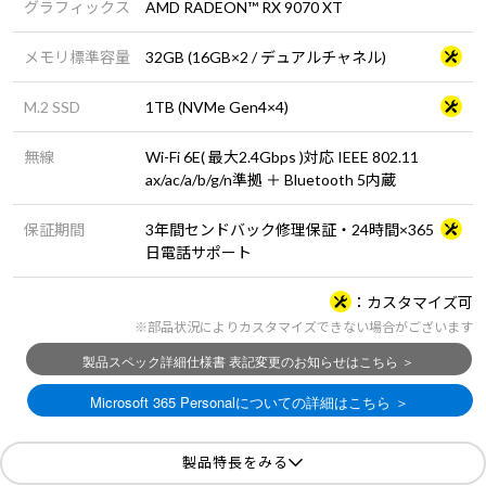
グラフィックス
AMD RADEON™ RX 9070 XT
メモリ標準容量
32GB (16GB×2 / デュアルチャネル)
M.2 SSD
1TB (NVMe Gen4×4)
無線
Wi-Fi 6E( 最大2.4Gbps )対応 IEEE 802.11
ax/ac/a/b/g/n準拠 ＋ Bluetooth 5内蔵
保証期間
3年間センドバック修理保証・24時間×365
日電話サポート
カスタマイズ可
※部品状況によりカスタマイズできない場合がございます
製品特長をみる