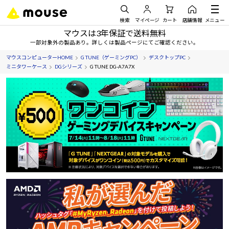
検索
マイページ
カート
店舗情報
メニュー
マウスは3年保証で送料無料
一部対象外の製品あり。詳しくは製品ページにてご確認ください。
マウスコンピューターHOME
G TUNE（ゲーミングPC）
デスクトップPC
ミニタワーケース
DGシリーズ
G TUNE DG-A7A7X