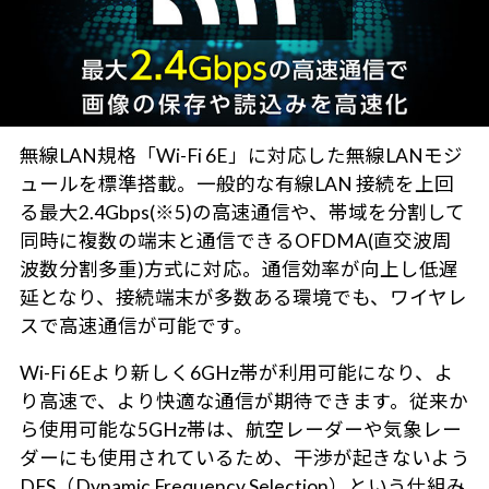
無線LAN規格「Wi-Fi 6E」に対応した無線LANモジ
ュールを標準搭載。一般的な有線LAN 接続を上回
る最大2.4Gbps(※5)の高速通信や、帯域を分割して
同時に複数の端末と通信できるOFDMA(直交波周
波数分割多重)方式に対応。通信効率が向上し低遅
延となり、接続端末が多数ある環境でも、ワイヤレ
スで高速通信が可能です。
Wi-Fi 6Eより新しく6GHz帯が利用可能になり、よ
り高速で、より快適な通信が期待できます。従来か
ら使用可能な5GHz帯は、航空レーダーや気象レー
ダーにも使用されているため、干渉が起きないよう
DFS（Dynamic Frequency Selection）という仕組み