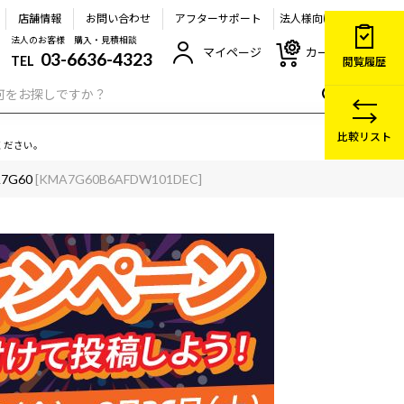
店舗情報
お問い合わせ
アフターサポート
法人様向け
法人のお客様 購入・見積相談
マイページ
カート
03-6636-4323
TEL
閲覧履歴
比較リスト
ください。
A7G60
[KMA7G60B6AFDW101DEC]