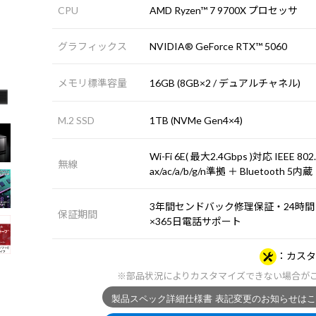
CPU
AMD Ryzen™ 7 9700X プロセッサ
グラフィックス
NVIDIA® GeForce RTX™ 5060
メモリ標準容量
16GB (8GB×2 / デュアルチャネル)
M.2 SSD
1TB (NVMe Gen4×4)
Wi-Fi 6E( 最大2.4Gbps )対応 IEEE 802
無線
ax/ac/a/b/g/n準拠 ＋ Bluetooth 5内蔵
3年間センドバック修理保証・24時間
保証期間
×365日電話サポート
カスタ
※部品状況によりカスタマイズできない場合が