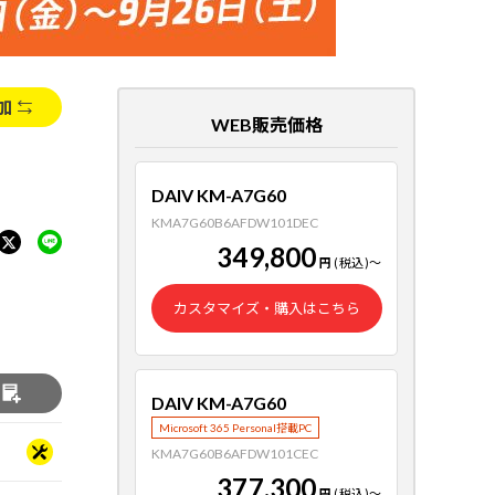
加
WEB販売価格
DAIV KM-A7G60
KMA7G60B6AFDW101DEC
349,800
円
(税込)
～
カスタマイズ・購入はこちら
る
DAIV KM-A7G60
Microsoft 365 Personal搭載PC
KMA7G60B6AFDW101CEC
377,300
円
(税込)
～