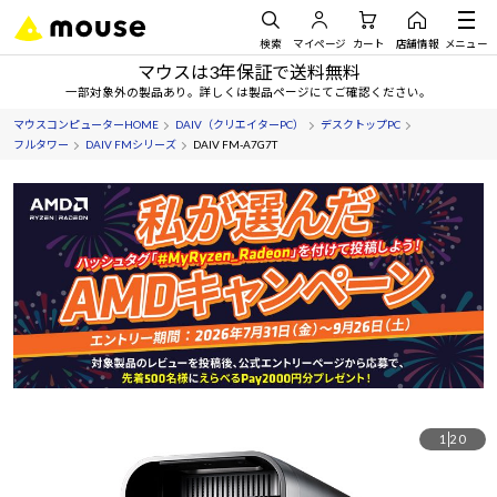
検索
マイページ
カート
店舗情報
メニュー
マウスは3年保証で送料無料
一部対象外の製品あり。詳しくは製品ページにてご確認ください。
マウスコンピューターHOME
DAIV（クリエイターPC）
デスクトップPC
フルタワー
DAIV FMシリーズ
DAIV FM-A7G7T
1
20