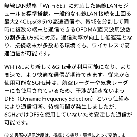
無線LAN規格「Wi-Fi 6E」に対応した無線LANモジ
ュールを標準搭載。一般的な有線LAN 接続を上回る
最大2.4Gbps(※5)の高速通信や、帯域を分割して同
時に複数の端末と通信できるOFDMA(直交波周波数
分割多重)方式に対応。通信効率が向上し低遅延とな
り、接続端末が多数ある環境でも、ワイヤレスで高
速通信が可能です。
Wi-Fi 6Eより新しく6GHz帯が利用可能になり、より
高速で、より快適な通信が期待できます。従来から
使用可能な5GHz帯は、航空レーダーや気象レーダ
ーにも使用されているため、干渉が起きないよう
DFS（Dynamic Frequency Selection）という仕組み
により通信切断、待機時間が発生しましたが、
6GHzではDFSを使用していないため安定した通信が
可能です。
(※5) 実際の通信速度は、接続する機器・環境によって変動しま