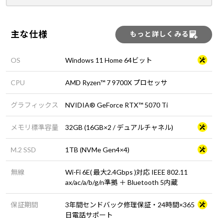
主な仕様
もっと詳しくみる
OS
Windows 11 Home 64ビット
CPU
AMD Ryzen™ 7 9700X プロセッサ
グラフィックス
NVIDIA® GeForce RTX™ 5070 Ti
メモリ標準容量
32GB (16GB×2 / デュアルチャネル)
M.2 SSD
1TB (NVMe Gen4×4)
無線
Wi-Fi 6E( 最大2.4Gbps )対応 IEEE 802.11
ax/ac/a/b/g/n準拠 ＋ Bluetooth 5内蔵
保証期間
3年間センドバック修理保証・24時間×365
日電話サポート