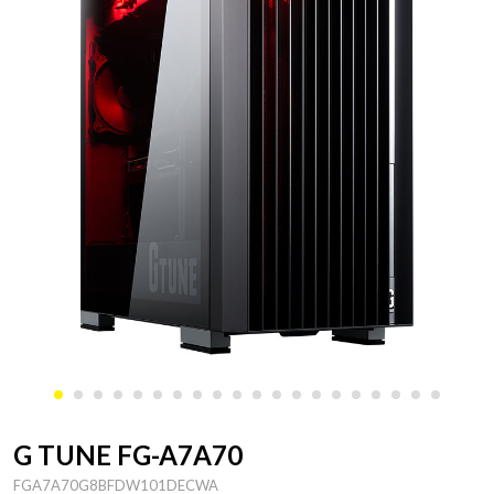
G TUNE FG-A7A70
FGA7A70G8BFDW101DECWA