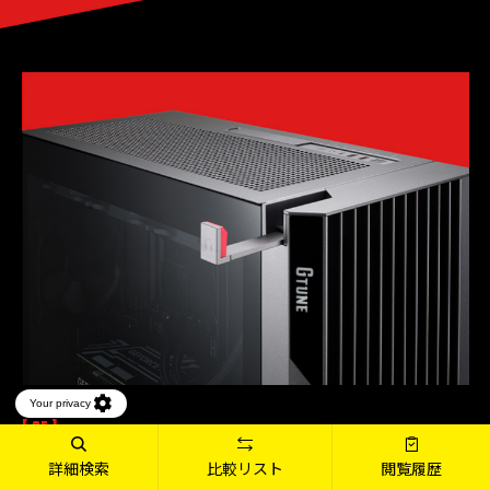
[ 05 ]
便利なヘッドフォンホルダー
搭載
詳細検索
比較リスト
閲覧履歴