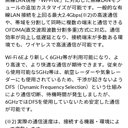
無線LAN規格「Wi-Fi 6E」に対応した無線LANモジ
ュールの追加カスタマイズが可能です。一般的な有
線LAN 接続を上回る最大2.4Gbps(※2)の高速通信
や、帯域を分割して同時に複数の端末と通信できる
OFDMA(直交波周波数分割多重)方式に対応。通信
効率が向上し低遅延となり、接続端末が多数ある環
境でも、ワイヤレスで高速通信が可能です。
Wi-Fi 6Eより新しく6GHz帯が利用可能になり、よ
り高速で、より快適な通信が期待できます。従来か
ら使用可能な5GHz帯は、航空レーダーや気象レー
ダーにも使用されているため、干渉が起きないよう
DFS（Dynamic Frequency Selection）という仕組み
により通信切断、待機時間が発生しましたが、
6GHzではDFSを使用していないため安定した通信
が可能です。
(※2) 実際の通信速度は、接続する機器・環境によ