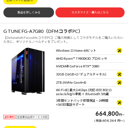
製品を詳しくみる
カスタマイズ・購入はこちら
G TUNE FG-A7G80（DFMコラボPC）
【DetonatioN FocusMeコラボPC】ご購入特典としてコラボモデルをご購入いただい
た方に、オリジナルノベルティをプレゼント。
Windows 11 Home 64ビット
AMD Ryzen™ 7 9800X3D プロセッサ
NVIDIA® GeForce RTX™ 5080
32GB (16GB×2 / デュアルチャネル)
2TB (NVMe Gen4×4)
Wi-Fi 6E( 最大2.4Gbps )対応 IEEE 802.11
ax/ac/a/b/g/n準拠 ＋ Bluetooth 5内蔵
3年間センドバック修理保証・24時間
×365日電話サポート
664,800
円
～
送料無料
翌営業日出荷サービス対応
604,364
税抜
円
～