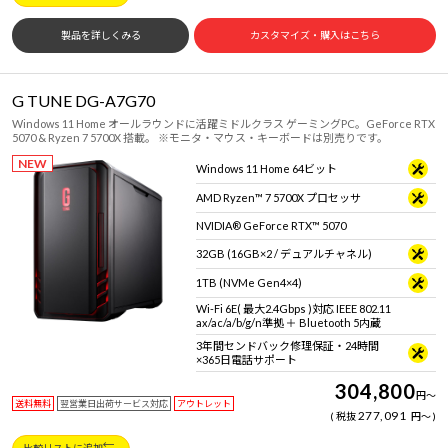
製品を詳しくみる
カスタマイズ・購入はこちら
G TUNE DG-A7G70
Windows 11 Home オールラウンドに活躍ミドルクラス ゲーミングPC。GeForce RTX
5070 & Ryzen 7 5700X 搭載。 ※モニタ・マウス・キーボードは別売りです。
NEW
Windows 11 Home 64ビット
AMD Ryzen™ 7 5700X プロセッサ
NVIDIA® GeForce RTX™ 5070
32GB (16GB×2 / デュアルチャネル)
1TB (NVMe Gen4×4)
Wi-Fi 6E( 最大2.4Gbps )対応 IEEE 802.11
ax/ac/a/b/g/n準拠 ＋ Bluetooth 5内蔵
3年間センドバック修理保証・24時間
×365日電話サポート
304,800
円
～
送料無料
翌営業日出荷サービス対応
アウトレット
277,091
税抜
円
～
比較リストに追加