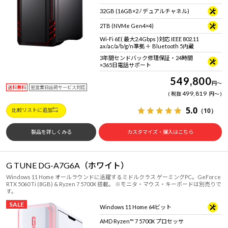
32GB (16GB×2 / デュアルチャネル)
2TB (NVMe Gen4×4)
Wi-Fi 6E( 最大2.4Gbps )対応 IEEE 802.11
ax/ac/a/b/g/n準拠 ＋ Bluetooth 5内蔵
3年間センドバック修理保証・24時間
×365日電話サポート
549,800
円
～
送料無料
翌営業日出荷サービス対応
499,819
税抜
円
～
5.0
（10）
比較リストに追加
製品を詳しくみる
カスタマイズ・購入はこちら
G TUNE DG-A7G6A（ホワイト）
Windows 11 Home オールラウンドに活躍するミドルクラス ゲーミングPC。GeForce
RTX 5060 Ti (8GB) & Ryzen 7 5700X 搭載。 ※モニタ・マウス・キーボードは別売りで
す。
SALE
Windows 11 Home 64ビット
AMD Ryzen™ 7 5700X プロセッサ