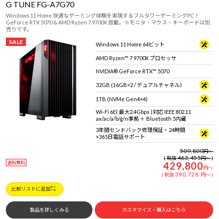
G TUNE FG-A7G70
Windows 11 Home 快適なゲーミング体験を実現するフルタワーゲーミングPC！
GeForce RTX 5070 & AMD Ryzen 7 9700X 搭載。※モニタ・マウス・キーボードは別
売りです。
SALE
Windows 11 Home 64ビット
AMD Ryzen™ 7 9700X プロセッサ
NVIDIA® GeForce RTX™ 5070
32GB (16GB×2 / デュアルチャネル)
1TB (NVMe Gen4×4)
Wi-Fi 6E( 最大2.4Gbps )対応 IEEE 802.11
ax/ac/a/b/g/n準拠 ＋ Bluetooth 5内蔵
3年間センドバック修理保証・24時間
×365日電話サポート
509,800
円
～
463,455
税抜
円
～
送料無料
429,800
円
～
390,728
税抜
円
～
比較リストに追加
製品を詳しくみる
カスタマイズ・購入はこちら