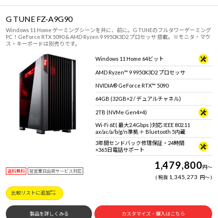
G TUNE FZ-A9G90
Windows 11 Home ゲーミングシーンを共に、前に。G TUNEのフルタワーゲーミング
PC！GeForce RTX 5090 & AMD Ryzen 9 9950X3D2 プロセッサ 搭載。※モニタ・マウ
ス・キーボードは別売りです。
Windows 11 Home 64ビット
AMD Ryzen™ 9 9950X3D2 プロセッサ
NVIDIA® GeForce RTX™ 5090
64GB (32GB×2 / デュアルチャネル)
2TB (NVMe Gen4×4)
Wi-Fi 6E( 最大2.4Gbps )対応 IEEE 802.11
ax/ac/a/b/g/n準拠 ＋ Bluetooth 5内蔵
3年間センドバック修理保証・24時間
×365日電話サポート
1,479,800
円
～
送料無料
翌営業日出荷サービス対応
1,345,273
税抜
円
～
比較リストに追加
製品を詳しくみる
カスタマイズ・購入はこちら