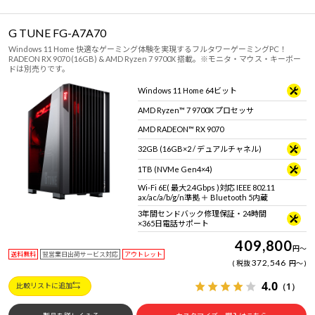
G TUNE FG-A7A70
Windows 11 Home 快適なゲーミング体験を実現するフルタワーゲーミングPC！
RADEON RX 9070 (16GB) & AMD Ryzen 7 9700X 搭載。※モニタ・マウス・キーボー
ドは別売りです。
Windows 11 Home 64ビット
AMD Ryzen™ 7 9700X プロセッサ
AMD RADEON™ RX 9070
32GB (16GB×2 / デュアルチャネル)
1TB (NVMe Gen4×4)
Wi-Fi 6E( 最大2.4Gbps )対応 IEEE 802.11
ax/ac/a/b/g/n準拠 ＋ Bluetooth 5内蔵
3年間センドバック修理保証・24時間
×365日電話サポート
409,800
円
～
送料無料
翌営業日出荷サービス対応
アウトレット
372,546
税抜
円
～
4.0
（1）
比較リストに追加