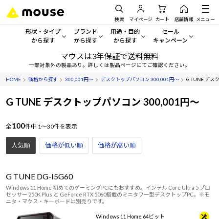
検索
マイページ
カート
店舗情報
メニュー
形状・タイプ
ブランド
用途・目的
セール
から探す
から探す
から探す
キャンペーン
マウスは3年保証で送料無料
形状・タイプから探す をすべてみる
mouse
一般向けパソコン
セール・キャンペーン
一部対象外の製品あり。詳しくは製品ページにてご確認ください。
HOME
価格から探す
300,001円～
デスクトップパソコン 300,001円～
G TUNE デス
デスクトップPC
G TUNE
ゲーミングPC・ゲーム向けパソコン
期間限定セール
人気モデルが期間限定・お買
G TUNE デスクトップパソコン 300,001円～
ノートPC
NEXTGEAR
クリエイティブ向け
アウトレットパソコン
100
すべて新品の旧モデル製品な
全
件中
1～30件を表示
タブレット
DAIV
ビジネス向けパソコン
人気順
価格が低い順
価格が高い順
おすすめ目玉パソコン
サーバー
MousePro
学習向けパソコン
今イチオシのパソコンをピッ
G TUNE DG-I5G60
ワークステーション
iiyama
スペック/パーツ別
Windows 11
|
Copilot+ PC
Windows 11 Home 初めてのゲーミングPCにもおすすめ。インテル Core Ultra 5 プロ
セッサー 250K Plus と GeForce RTX 5060搭載のミニタワー型デスクトップPC。※モ
Windows 11
|
Copilot+ PC
ディスプレイ
AIおすすめパソコン
ニタ・マウス・キーボードは別売りです。
Windows 11 Home 64ビット