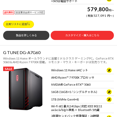
×365日電話サポート
579,800
円
～
送料無料
翌営業日出荷サービス対応
527,091
税抜
円
～
比較リストに追加
製品を詳しくみる
カスタマイズ・購入はこちら
G TUNE DG-A7G60
Windows 11 Home オールラウンドに活躍ミドルクラス ゲーミングPC。GeForce RTX
5060 & AMD Ryzen 7 9700X 搭載。 ※モニタ・マウス・キーボードは別売りです。
SALE
Windows 11 Home 64ビット
AMD Ryzen™ 7 9700X プロセッサ
NVIDIA® GeForce RTX™ 5060
16GB (16GB×1 / シングルチャネル)
1TB (NVMe Gen4×4)
Wi-Fi 6E( 最大2.4Gbps )対応 IEEE 802.11
ax/ac/a/b/g/n準拠 ＋ Bluetooth 5内蔵
3年間センドバック修理保証・24時間