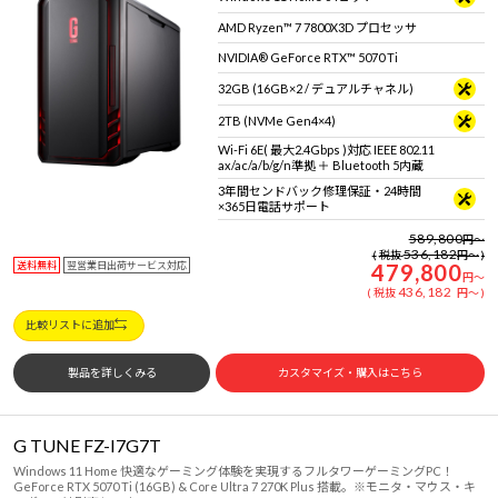
AMD Ryzen™ 7 7800X3D プロセッサ
NVIDIA® GeForce RTX™ 5070 Ti
32GB (16GB×2 / デュアルチャネル)
2TB (NVMe Gen4×4)
Wi-Fi 6E( 最大2.4Gbps )対応 IEEE 802.11
ax/ac/a/b/g/n準拠 ＋ Bluetooth 5内蔵
3年間センドバック修理保証・24時間
×365日電話サポート
589,800
円
～
536,182
税抜
円
～
送料無料
翌営業日出荷サービス対応
479,800
円
～
436,182
税抜
円
～
比較リストに追加
製品を詳しくみる
カスタマイズ・購入はこちら
G TUNE FZ-I7G7T
Windows 11 Home 快適なゲーミング体験を実現するフルタワーゲーミングPC！
GeForce RTX 5070 Ti (16GB) & Core Ultra 7 270K Plus 搭載。※モニタ・マウス・キ