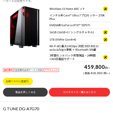
ーボードは別売りです。
Windows 11 Home 64ビット
インテル® Core™ Ultra 7 プロセッサー 270K
Plus
NVIDIA® GeForce RTX™ 5070 Ti
16GB (16GB×1 / シングルチャネル)
1TB (NVMe Gen4×4)
Wi-Fi 6E( 最大2.4Gbps )対応 IEEE 802.11
ax/ac/a/b/g/n準拠 ＋ Bluetooth 5内蔵
3年間センドバック修理保証・24時間
×365日電話サポート
459,800
円
～
送料無料
翌営業日出荷サービス対応
アウトレット
418,000
税抜
円
～
比較リストに追加
製品を詳しくみる
カスタマイズ・購入はこちら
G TUNE DG-A7G70