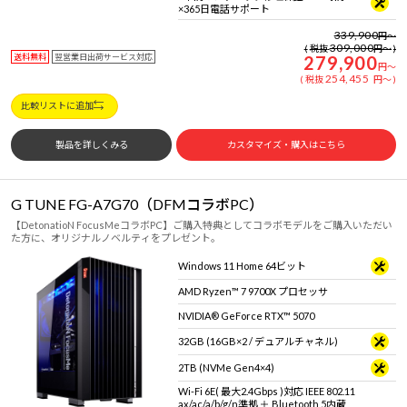
×365日電話サポート
339,900
円
～
309,000
税抜
円
～
送料無料
翌営業日出荷サービス対応
279,900
円
～
254,455
税抜
円
～
比較リストに追加
製品を詳しくみる
カスタマイズ・購入はこちら
G TUNE FG-A7G70（DFMコラボPC）
【DetonatioN FocusMeコラボPC】ご購入特典としてコラボモデルをご購入いただい
た方に、オリジナルノベルティをプレゼント。
Windows 11 Home 64ビット
AMD Ryzen™ 7 9700X プロセッサ
NVIDIA® GeForce RTX™ 5070
32GB (16GB×2 / デュアルチャネル)
2TB (NVMe Gen4×4)
Wi-Fi 6E( 最大2.4Gbps )対応 IEEE 802.11
ax/ac/a/b/g/n準拠 ＋ Bluetooth 5内蔵