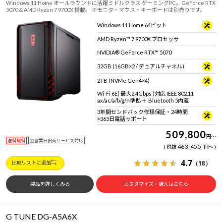
Windows 11 Home オールラウンドに活躍ミドルクラス ゲーミングPC。GeForce RTX
5070 & AMD Ryzen 7 9700X 搭載。 ※モニタ・マウス・キーボードは別売りです。
Windows 11 Home 64ビット
AMD Ryzen™ 7 9700X プロセッサ
NVIDIA® GeForce RTX™ 5070
32GB (16GB×2 / デュアルチャネル)
2TB (NVMe Gen4×4)
Wi-Fi 6E( 最大2.4Gbps )対応 IEEE 802.11
ax/ac/a/b/g/n準拠 ＋ Bluetooth 5内蔵
3年間センドバック修理保証・24時間
×365日電話サポート
509,800
円
～
送料無料
翌営業日出荷サービス対応
463,455
税抜
円
～
4.7
（18）
比較リストに追加
製品を詳しくみる
カスタマイズ・購入はこちら
G TUNE DG-A5A6X