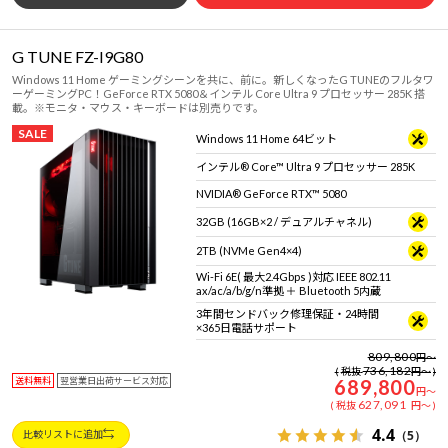
G TUNE FZ-I9G80
Windows 11 Home ゲーミングシーンを共に、前に。新しくなったG TUNEのフルタワ
ーゲーミングPC！GeForce RTX 5080＆インテル Core Ultra 9 プロセッサー 285K 搭
載。※モニタ・マウス・キーボードは別売りです。
SALE
Windows 11 Home 64ビット
インテル® Core™ Ultra 9 プロセッサー 285K
NVIDIA® GeForce RTX™ 5080
32GB (16GB×2 / デュアルチャネル)
2TB (NVMe Gen4×4)
Wi-Fi 6E( 最大2.4Gbps )対応 IEEE 802.11
ax/ac/a/b/g/n準拠 ＋ Bluetooth 5内蔵
3年間センドバック修理保証・24時間
×365日電話サポート
809,800
円
～
736,182
税抜
円
～
送料無料
翌営業日出荷サービス対応
689,800
円
～
627,091
税抜
円
～
4.4
（5）
比較リストに追加