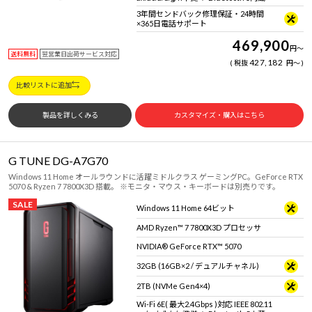
3年間センドバック修理保証・24時間
×365日電話サポート
469,900
円
～
送料無料
翌営業日出荷サービス対応
427,182
税抜
円
～
比較リストに追加
製品を詳しくみる
カスタマイズ・購入はこちら
G TUNE DG-A7G70
Windows 11 Home オールラウンドに活躍ミドルクラス ゲーミングPC。GeForce RTX
5070 & Ryzen 7 7800X3D 搭載。 ※モニタ・マウス・キーボードは別売りです。
SALE
Windows 11 Home 64ビット
AMD Ryzen™ 7 7800X3D プロセッサ
NVIDIA® GeForce RTX™ 5070
32GB (16GB×2 / デュアルチャネル)
2TB (NVMe Gen4×4)
Wi-Fi 6E( 最大2.4Gbps )対応 IEEE 802.11