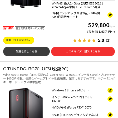
Wi-Fi 6E( 最大2.4Gbps )対応 IEEE 802.11
ax/ac/a/b/g/n準拠 ＋ Bluetooth 5内蔵
3年間センドバック修理保証・24時間
×365日電話サポート
529,800
円
～
送料無料
翌営業日出荷サービス対応
481,637
税抜
円
～
5.0
（2）
比較リストに追加
製品を詳しくみる
カスタマイズ・購入はこちら
G TUNE DG-I7G70（JESU公認PC）
Windows 11 Home【JESU公認PC】GeForce RTX 5070 & インテル Core i7 プロセッサ
ー 14700F 搭載。快適なゲームプレイや動画編集、配信におすすめです。※ゲーミング
キーボード・マウス標準搭載
Windows 11 Home 64ビット
インテル® Core™ i7 プロセッサー
14700F
NVIDIA® GeForce RTX™ 5070
32GB (16GB×2 / デュアルチャネル)