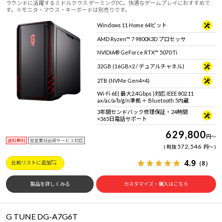
ラウンドに活躍するミドルクラス ゲーミングPC。快適なゲームプレイにおすすめで
す。※モニタ・マウス・キーボードは別売りです。
Windows 11 Home 64ビット
AMD Ryzen™ 7 9800X3D プロセッサ
NVIDIA® GeForce RTX™ 5070 Ti
32GB (16GB×2 / デュアルチャネル)
2TB (NVMe Gen4×4)
Wi-Fi 6E( 最大2.4Gbps )対応 IEEE 802.11
ax/ac/a/b/g/n準拠 ＋ Bluetooth 5内蔵
3年間センドバック修理保証・24時間
×365日電話サポート
629,800
円
～
送料無料
翌営業日出荷サービス対応
572,546
税抜
円
～
4.9
（8）
比較リストに追加
製品を詳しくみる
カスタマイズ・購入はこちら
G TUNE DG-A7G6T