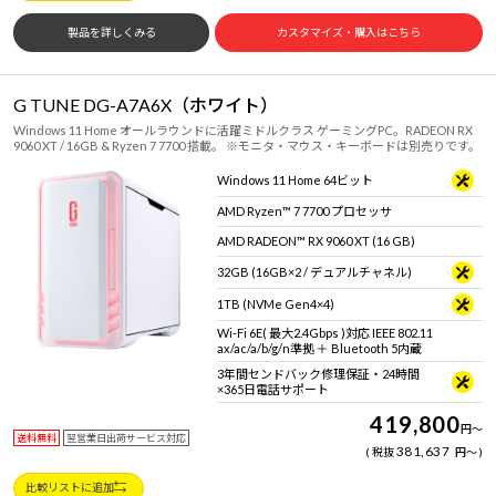
製品を詳しくみる
カスタマイズ・購入はこちら
G TUNE DG-A7A6X（ホワイト）
Windows 11 Home オールラウンドに活躍ミドルクラス ゲーミングPC。RADEON RX
9060 XT / 16GB & Ryzen 7 7700 搭載。 ※モニタ・マウス・キーボードは別売りです。
Windows 11 Home 64ビット
AMD Ryzen™ 7 7700 プロセッサ
AMD RADEON™ RX 9060 XT (16 GB)
32GB (16GB×2 / デュアルチャネル)
1TB (NVMe Gen4×4)
Wi-Fi 6E( 最大2.4Gbps )対応 IEEE 802.11
ax/ac/a/b/g/n準拠 ＋ Bluetooth 5内蔵
3年間センドバック修理保証・24時間
×365日電話サポート
419,800
円
～
送料無料
翌営業日出荷サービス対応
381,637
税抜
円
～
比較リストに追加