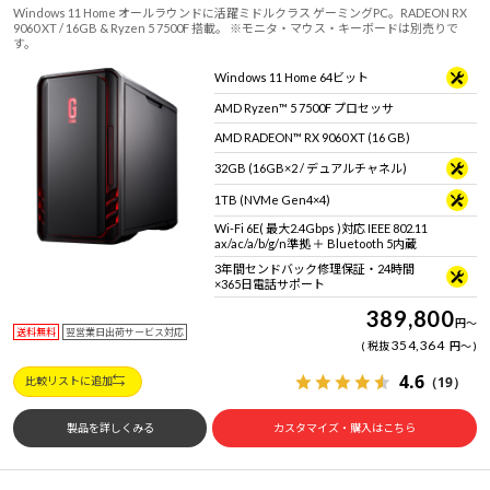
Windows 11 Home オールラウンドに活躍ミドルクラス ゲーミングPC。RADEON RX
9060 XT / 16GB & Ryzen 5 7500F 搭載。 ※モニタ・マウス・キーボードは別売りで
す。
Windows 11 Home 64ビット
AMD Ryzen™ 5 7500F プロセッサ
AMD RADEON™ RX 9060 XT (16 GB)
32GB (16GB×2 / デュアルチャネル)
1TB (NVMe Gen4×4)
Wi-Fi 6E( 最大2.4Gbps )対応 IEEE 802.11
ax/ac/a/b/g/n準拠 ＋ Bluetooth 5内蔵
3年間センドバック修理保証・24時間
×365日電話サポート
389,800
円
～
送料無料
翌営業日出荷サービス対応
354,364
税抜
円
～
4.6
（19）
比較リストに追加
製品を詳しくみる
カスタマイズ・購入はこちら