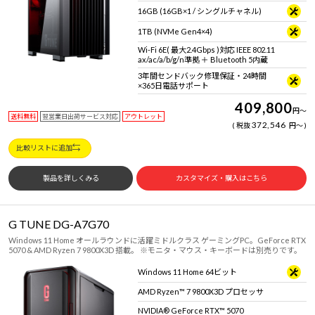
16GB (16GB×1 / シングルチャネル)
1TB (NVMe Gen4×4)
Wi-Fi 6E( 最大2.4Gbps )対応 IEEE 802.11
ax/ac/a/b/g/n準拠 ＋ Bluetooth 5内蔵
3年間センドバック修理保証・24時間
×365日電話サポート
409,800
円
～
送料無料
翌営業日出荷サービス対応
アウトレット
372,546
税抜
円
～
比較リストに追加
製品を詳しくみる
カスタマイズ・購入はこちら
G TUNE DG-A7G70
Windows 11 Home オールラウンドに活躍ミドルクラス ゲーミングPC。GeForce RTX
5070 & AMD Ryzen 7 9800X3D 搭載。 ※モニタ・マウス・キーボードは別売りです。
Windows 11 Home 64ビット
AMD Ryzen™ 7 9800X3D プロセッサ
NVIDIA® GeForce RTX™ 5070