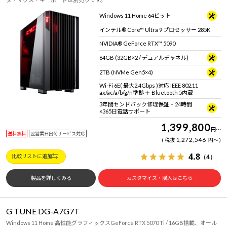
Windows 11 Home 64ビット
インテル® Core™ Ultra 9 プロセッサー 285K
NVIDIA® GeForce RTX™ 5090
64GB (32GB×2 / デュアルチャネル)
2TB (NVMe Gen5×4)
Wi-Fi 6E( 最大2.4Gbps )対応 IEEE 802.11
ax/ac/a/b/g/n準拠 ＋ Bluetooth 5内蔵
3年間センドバック修理保証・24時間
×365日電話サポート
1,399,800
円
～
送料無料
翌営業日出荷サービス対応
1,272,546
税抜
円
～
4.8
（4）
比較リストに追加
製品を詳しくみる
カスタマイズ・購入はこちら
G TUNE DG-A7G7T
Windows 11 Home 高性能グラフィックスGeForce RTX 5070 Ti / 16GB搭載、オール