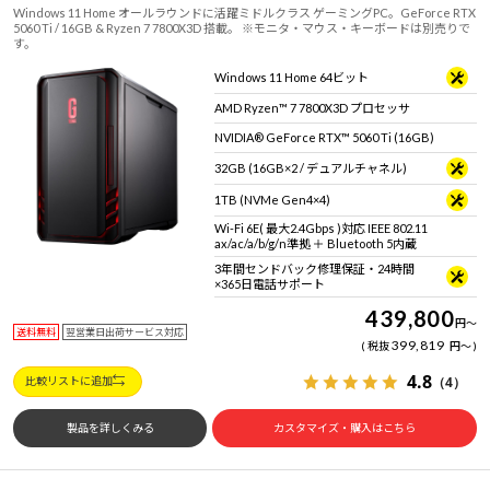
Windows 11 Home オールラウンドに活躍ミドルクラス ゲーミングPC。GeForce RTX
5060 Ti / 16GB & Ryzen 7 7800X3D 搭載。 ※モニタ・マウス・キーボードは別売りで
す。
Windows 11 Home 64ビット
AMD Ryzen™ 7 7800X3D プロセッサ
NVIDIA® GeForce RTX™ 5060 Ti (16GB)
32GB (16GB×2 / デュアルチャネル)
1TB (NVMe Gen4×4)
Wi-Fi 6E( 最大2.4Gbps )対応 IEEE 802.11
ax/ac/a/b/g/n準拠 ＋ Bluetooth 5内蔵
3年間センドバック修理保証・24時間
×365日電話サポート
439,800
円
～
送料無料
翌営業日出荷サービス対応
399,819
税抜
円
～
4.8
（4）
比較リストに追加
製品を詳しくみる
カスタマイズ・購入はこちら