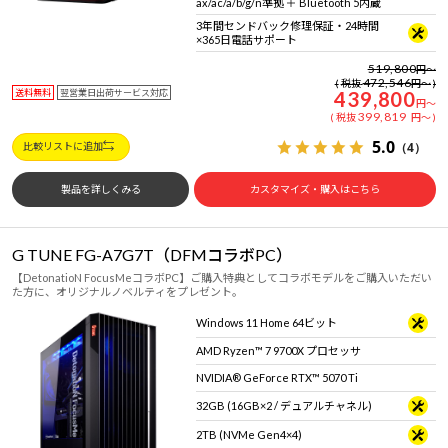
ax/ac/a/b/g/n準拠 ＋ Bluetooth 5内蔵
3年間センドバック修理保証・24時間
×365日電話サポート
519,800
円
～
472,546
税抜
円
～
送料無料
翌営業日出荷サービス対応
439,800
円
～
399,819
税抜
円
～
5.0
（4）
比較リストに追加
製品を詳しくみる
カスタマイズ・購入はこちら
G TUNE FG-A7G7T（DFMコラボPC）
【DetonatioN FocusMeコラボPC】ご購入特典としてコラボモデルをご購入いただい
た方に、オリジナルノベルティをプレゼント。
Windows 11 Home 64ビット
AMD Ryzen™ 7 9700X プロセッサ
NVIDIA® GeForce RTX™ 5070 Ti
32GB (16GB×2 / デュアルチャネル)
2TB (NVMe Gen4×4)