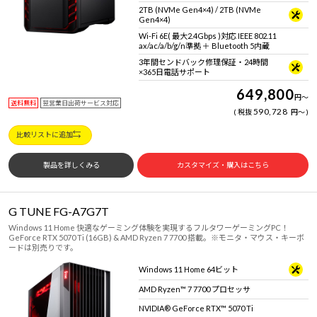
2TB (NVMe Gen4×4) / 2TB (NVMe
Gen4×4)
Wi-Fi 6E( 最大2.4Gbps )対応 IEEE 802.11
ax/ac/a/b/g/n準拠 ＋ Bluetooth 5内蔵
3年間センドバック修理保証・24時間
×365日電話サポート
649,800
円
～
送料無料
翌営業日出荷サービス対応
590,728
税抜
円
～
比較リストに追加
製品を詳しくみる
カスタマイズ・購入はこちら
G TUNE FG-A7G7T
Windows 11 Home 快適なゲーミング体験を実現するフルタワーゲーミングPC！
GeForce RTX 5070 Ti (16GB) & AMD Ryzen 7 7700 搭載。※モニタ・マウス・キーボ
ードは別売りです。
Windows 11 Home 64ビット
AMD Ryzen™ 7 7700 プロセッサ
NVIDIA® GeForce RTX™ 5070 Ti