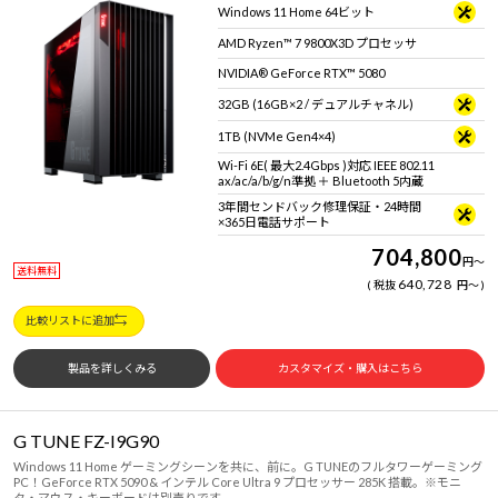
Windows 11 Home 64ビット
AMD Ryzen™ 7 9800X3D プロセッサ
NVIDIA® GeForce RTX™ 5080
32GB (16GB×2 / デュアルチャネル)
1TB (NVMe Gen4×4)
Wi-Fi 6E( 最大2.4Gbps )対応 IEEE 802.11
ax/ac/a/b/g/n準拠 ＋ Bluetooth 5内蔵
3年間センドバック修理保証・24時間
×365日電話サポート
704,800
円
～
送料無料
640,728
税抜
円
～
比較リストに追加
製品を詳しくみる
カスタマイズ・購入はこちら
G TUNE FZ-I9G90
Windows 11 Home ゲーミングシーンを共に、前に。G TUNEのフルタワーゲーミング
PC！GeForce RTX 5090 & インテル Core Ultra 9 プロセッサー 285K 搭載。※モニ
タ・マウス・キーボードは別売りです。