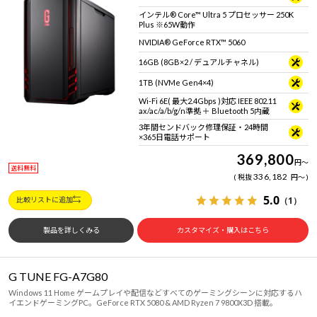
Windows 11
|
Copilot+ PC
Windows 11
|
Copilot+ PC
インテル® Core™ Ultra 5 プロセッサー 250K
Plus ※65W動作
NVIDIA® GeForce RTX™ 5060
16GB (8GB×2 / デュアルチャネル)
1TB (NVMe Gen4×4)
Wi-Fi 6E( 最大2.4Gbps )対応 IEEE 802.11
ax/ac/a/b/g/n準拠 ＋ Bluetooth 5内蔵
3年間センドバック修理保証・24時間
×365日電話サポート
369,800
円
～
送料無料
336,182
税抜
円
～
5.0
（1）
比較リストに追加
製品を詳しくみる
カスタマイズ・購入はこちら
G TUNE FG-A7G80
Windows 11 Home ゲームプレイや配信などすべてのゲーミングシーンに対応するハ
イエンドゲーミングPC。GeForce RTX 5080 & AMD Ryzen 7 9800X3D 搭載。