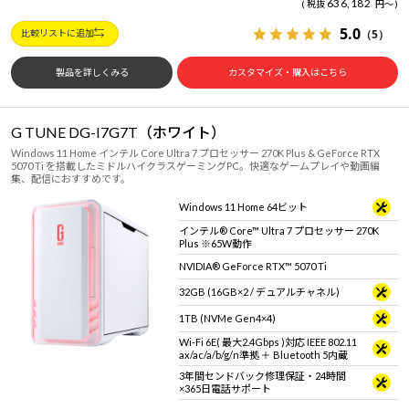
636,182
税抜
円
～
5.0
（5）
比較リストに追加
製品を詳しくみる
カスタマイズ・購入はこちら
G TUNE DG-I7G7T（ホワイト）
Windows 11 Home インテル Core Ultra 7 プロセッサー 270K Plus & GeForce RTX
5070 Ti を搭載したミドルハイクラスゲーミングPC。快適なゲームプレイや動画編
集、配信におすすめです。
Windows 11 Home 64ビット
インテル® Core™ Ultra 7 プロセッサー 270K
Plus ※65W動作
NVIDIA® GeForce RTX™ 5070 Ti
32GB (16GB×2 / デュアルチャネル)
1TB (NVMe Gen4×4)
Wi-Fi 6E( 最大2.4Gbps )対応 IEEE 802.11
ax/ac/a/b/g/n準拠 ＋ Bluetooth 5内蔵
3年間センドバック修理保証・24時間
×365日電話サポート