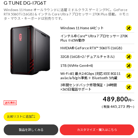
G TUNE DG-I7G6T
Windows 11 Home オールラウンドに活躍 ミドルクラス ゲーミングPC。GeForce
RTX 5060 Ti (16GB) & インテル Core Ultra 7 プロセッサー 270K Plus 搭載。 ※モニ
タ・マウス・キーボードは別売りです。
Windows 11 Home 64ビット
インテル® Core™ Ultra 7 プロセッサー 270K
Plus ※65W動作
NVIDIA® GeForce RTX™ 5060 Ti (16GB)
32GB (16GB×2 / デュアルチャネル)
1TB (NVMe Gen4×4)
Wi-Fi 6E( 最大2.4Gbps )対応 IEEE 802.11
ax/ac/a/b/g/n準拠 ＋ Bluetooth 5内蔵
3年間センドバック修理保証・24時間
×365日電話サポート
489,800
円
～
送料無料
445,273
税抜
円
～
比較リストに追加
製品を詳しくみる
カスタマイズ・購入はこちら