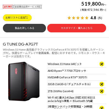
519,800
円
～
送料無料
翌営業日出荷サービス対応
472,546
税抜
円
～
4.8
（5）
比較リストに追加
製品を詳しくみる
カスタマイズ・購入はこちら
G TUNE DG-A7G7T
Windows 11 Home 高性能グラフィックスGeForce RTX 5070 Ti を搭載したゲーミン
グPC。快適なゲームプレイや動画編集、配信におすすめです。※モニタ・マウス・キ
ーボードは別売りです。
Windows 11 Home 64ビット
AMD Ryzen™ 7 7700 プロセッサ
NVIDIA® GeForce RTX™ 5070 Ti
32GB (16GB×2 / デュアルチャネル)
2TB (NVMe Gen4×4)
Wi-Fi 6E( 最大2.4Gbps )対応 IEEE 802.11
ax/ac/a/b/g/n準拠 ＋ Bluetooth 5内蔵
3年間センドバック修理保証・24時間