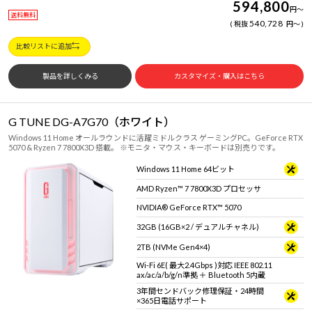
594,800
円
～
送料無料
540,728
税抜
円
～
比較リストに追加
製品を詳しくみる
カスタマイズ・購入はこちら
G TUNE DG-A7G70（ホワイト）
Windows 11 Home オールラウンドに活躍ミドルクラス ゲーミングPC。GeForce RTX
5070 & Ryzen 7 7800X3D 搭載。 ※モニタ・マウス・キーボードは別売りです。
Windows 11 Home 64ビット
AMD Ryzen™ 7 7800X3D プロセッサ
NVIDIA® GeForce RTX™ 5070
32GB (16GB×2 / デュアルチャネル)
2TB (NVMe Gen4×4)
Wi-Fi 6E( 最大2.4Gbps )対応 IEEE 802.11
ax/ac/a/b/g/n準拠 ＋ Bluetooth 5内蔵
3年間センドバック修理保証・24時間
×365日電話サポート