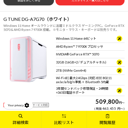
製品を詳しくみる
カスタマイズ・購入はこちら
G TUNE DG-A7G70（ホワイト）
Windows 11 Home オールラウンドに活躍ミドルクラス ゲーミングPC。GeForce RTX
5070 & AMD Ryzen 7 9700X 搭載。 ※モニタ・マウス・キーボードは別売りです。
Windows 11 Home 64ビット
AMD Ryzen™ 7 9700X プロセッサ
NVIDIA® GeForce RTX™ 5070
32GB (16GB×2 / デュアルチャネル)
2TB (NVMe Gen4×4)
Wi-Fi 6E( 最大2.4Gbps )対応 IEEE 802.11
ax/ac/a/b/g/n準拠 ＋ Bluetooth 5内蔵
3年間センドバック修理保証・24時間
×365日電話サポート
509,800
円
～
送料無料
翌営業日出荷サービス対応
463,455
税抜
円
～
比較リストに追加
詳細検索
比較リスト
閲覧履歴