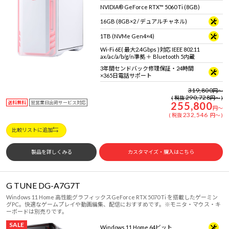
NVIDIA® GeForce RTX™ 5060 Ti (8GB)
16GB (8GB×2 / デュアルチャネル)
1TB (NVMe Gen4×4)
Wi-Fi 6E( 最大2.4Gbps )対応 IEEE 802.11
ax/ac/a/b/g/n準拠 ＋ Bluetooth 5内蔵
3年間センドバック修理保証・24時間
×365日電話サポート
319,800
円
～
290,728
税抜
円
～
送料無料
翌営業日出荷サービス対応
255,800
円
～
232,546
税抜
円
～
比較リストに追加
製品を詳しくみる
カスタマイズ・購入はこちら
G TUNE DG-A7G7T
Windows 11 Home 高性能グラフィックスGeForce RTX 5070 Ti を搭載したゲーミン
グPC。快適なゲームプレイや動画編集、配信におすすめです。※モニタ・マウス・キ
ーボードは別売りです。
SALE
Windows 11 Home 64ビット