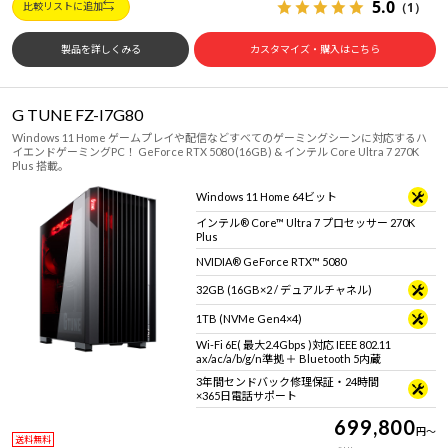
5.0
（1）
比較リストに追加
製品を詳しくみる
カスタマイズ・購入はこちら
G TUNE FZ-I7G80
Windows 11 Home ゲームプレイや配信などすべてのゲーミングシーンに対応するハ
イエンドゲーミングPC！ GeForce RTX 5080 (16GB) & インテル Core Ultra 7 270K
Plus 搭載。
Windows 11 Home 64ビット
インテル® Core™ Ultra 7 プロセッサー 270K
Plus
NVIDIA® GeForce RTX™ 5080
32GB (16GB×2 / デュアルチャネル)
1TB (NVMe Gen4×4)
Wi-Fi 6E( 最大2.4Gbps )対応 IEEE 802.11
ax/ac/a/b/g/n準拠 ＋ Bluetooth 5内蔵
3年間センドバック修理保証・24時間
×365日電話サポート
699,800
円
～
送料無料