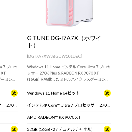
G TUNE DG-I7A7X（ホワイ
ト）
[DGI7A7XW8BGDW101DEC]
ra 7 プロセ
Windows 11 Home インテル Core Ultra 7 プロセ
 XT
ッサー 270K Plus & RADEON RX 9070 XT
ゲーミング
(16GB) を搭載したミドルハイクラスゲーミング
、配信にお
PC。快適なゲームプレイや動画編集、配信にお
すすめです。
Windows 11 Home 64ビット
インテル® Core™ Ultra 7 プロセッサー 270K Plus ※65W動作
インテル® Core™ Ultra 7 プロセッサー 270K Plus ※65W動作
AMD RADEON™ RX 9070 XT
32GB (16GB×2 / デュアルチャネル)