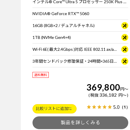
インテル® Core™ Ultra 5 プロセッサー 250K Plus ※65W動作
NVIDIA® GeForce RTX™ 5060
16GB (8GB×2 / デュアルチャネル)
1TB (NVMe Gen4×4)
Wi-Fi 6E( 最大2.4Gbps )対応 IEEE 802.11 ax/ac/a/b/g/n準拠 ＋ Bluetooth 5内蔵
3年間センドバック修理保証・24時間×365日電話サポート
送料無料
369,800
円
～
336,182
税抜
円
～
5.0
（1）
比較リストに追加
製品を詳しくみる