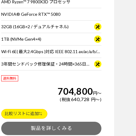
AMD Ryzen™ 7 9800X3D プロセッサ
NVIDIA® GeForce RTX™ 5080
32GB (16GB×2 / デュアルチャネル)
1TB (NVMe Gen4×4)
Wi-Fi 6E( 最大2.4Gbps )対応 IEEE 802.11 ax/ac/a/b/g/n準拠 ＋ Bluetooth 5内蔵
3年間センドバック修理保証・24時間×365日電話サポート
送料無料
704,800
円
～
640,728
税抜
円
～
比較リストに追加
製品を詳しくみる