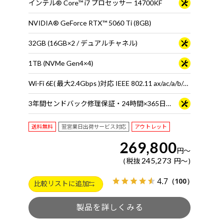
インテル® Core™ i7 プロセッサー 14700KF
NVIDIA® GeForce RTX™ 5060 Ti (8GB)
32GB (16GB×2 / デュアルチャネル)
1TB (NVMe Gen4×4)
Wi-Fi 6E( 最大2.4Gbps )対応 IEEE 802.11 ax/ac/a/b/g/n準拠 ＋ Bluetooth 5内蔵
3年間センドバック修理保証・24時間×365日電話サポート
送料無料
翌営業日出荷サービス対応
アウトレット
269,800
円
～
245,273
税抜
円
～
4.7
（100）
比較リストに追加
製品を詳しくみる