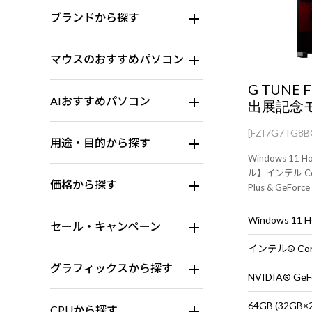
ブランドから探す
マウスのおすすめパソコン
G TUNE 
AIおすすめパソコン
出展記念
[FZI7G7TG8
用途・目的から探す
Windows 11
ル】インテル Cor
価格から探す
Plus & GeFo
ハイクラスゲー
や動画編集、配
Windows 11
セール・キャンペーン
グラフィックスから探す
NVIDIA® GeFo
64GB (32G
CPUから探す