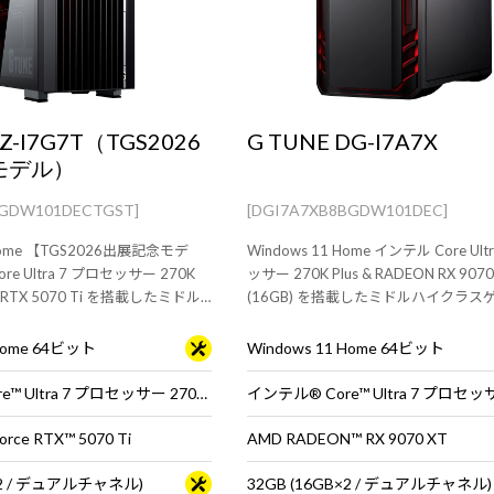
FZ-I7G7T（TGS2026
G TUNE DG-I7A7X
モデル）
BGDW101DECTGST]
[DGI7A7XB8BGDW101DEC]
 Home 【TGS2026出展記念モデ
Windows 11 Home インテル Core Ult
e Ultra 7 プロセッサー 270K
ッサー 270K Plus & RADEON RX 9070
rce RTX 5070 Ti を搭載したミドル
(16GB) を搭載したミドルハイクラス
ミングPC。快適なゲームプレイ
PC。快適なゲームプレイや動画編集
信におすすめです。
すすめです。
 Home 64ビット
Windows 11 Home 64ビット
インテル® Core™ Ultra 7 プロセッサー 270K Plus
rce RTX™ 5070 Ti
AMD RADEON™ RX 9070 XT
B×2 / デュアルチャネル)
32GB (16GB×2 / デュアルチャネル)