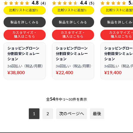
4.8
4.4
5
（4）
（5）
比較リストに追加
比較リストに追加
比較リストに追加
製品を詳しくみる
製品を詳しくみる
製品を詳しくみ
カスタマイズ・
カスタマイズ・
カスタマイズ
購入はこちら
購入はこちら
購入はこちら
ショッピングローン
ショッピングローン
ショッピングロー
分割目安シミュレー
分割目安シミュレー
分割目安シミュレ
ション
ション
ション
36回払い（税込/月額）
36回払い（税込/月額）
36回払い（税込/
¥38,800
¥22,400
¥19,400
54
全
件中
1～30件を表示
1
2
次のページへ
最後