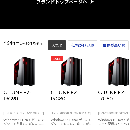
ブランドトップページへ
54
全
件中
1～30件を表示
人気順
価格が低い順
価格が高い順
SALE
G TUNE FZ-
G TUNE FZ-
G TUNE FZ-
I9G90
I9G80
I7G80
[FZI9G90G8BFDW104DEC]
[FZI9G80G8BFDW102DEC]
[FZI7G80G8BGDW10
Windows 11 Home ゲーミン
Windows 11 Home ゲーミン
Windows 11 Home
グシーンを共に、前に。G
グシーンを共に、前に。新
レイや配信などすべて
TUNEのフルタワーゲーミン
しくなったG TUNEのフルタ
ーミングシーンに対応