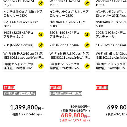
Windows 11 Home 64
Windows 11 Home 64
Windows 11 Home 64
グPC！GeForce RTX 5090 &
ワーゲーミングPC！
ハイエンドゲーミング
ビット
ビット
ビット
インテル Core Ultra 9 プロ
GeForce RTX 5080＆インテ
GeForce RTX 5080 (
セッサー 285K 搭載。※モニ
ル Core Ultra 9 プロセッサ
& インテル Core Ultra
インテル® Core™ Ultra 9 プ
インテル® Core™ Ultra 9 プ
インテル® Core™ Ultr
タ・マウス・キーボードは
ー 285K 搭載。※モニタ・マ
270K Plus 搭載。
ロセッサー 285K
ロセッサー 285K
ロセッサー 270K Plus
別売りです。
ウス・キーボードは別売り
です。
NVIDIA® GeForce RTX™
NVIDIA® GeForce RTX™
NVIDIA® GeForce R
5090
5080
5080
64GB (32GB×2 / デュ
32GB (16GB×2 / デュ
32GB (16GB×2 / デュ
アルチャネル)
アルチャネル)
アルチャネル)
2TB (NVMe Gen5×4)
2TB (NVMe Gen4×4)
1TB (NVMe Gen4×4)
Wi-Fi 6E( 最大2.4Gbps )対応
Wi-Fi 6E( 最大2.4Gbps )対応
Wi-Fi 6E( 最大2.4Gbp
IEEE 802.11 ax/ac/a/b/g/n準
IEEE 802.11 ax/ac/a/b/g/n準
IEEE 802.11 ax/ac/a/b
拠 ＋ Bluetooth 5内蔵
拠 ＋ Bluetooth 5内蔵
拠 ＋ Bluetooth 5内蔵
3年間センドバック修
3年間センドバック修
3年間センドバック修
理保証・24時間×365
理保証・24時間×365
理保証・24時間×365
日電話サポート
日電話サポート
日電話サポート
送料無料
送料無料
送料無料
翌営業日出荷サービス対応
翌営業日出荷サービス対応
1,399,800
699,8
809,800
円
～
円
～
736,182
税抜
円
～
689,800
1,272,546
636,18
税抜
円
～
税抜
円
～
627,091
税抜
円
～