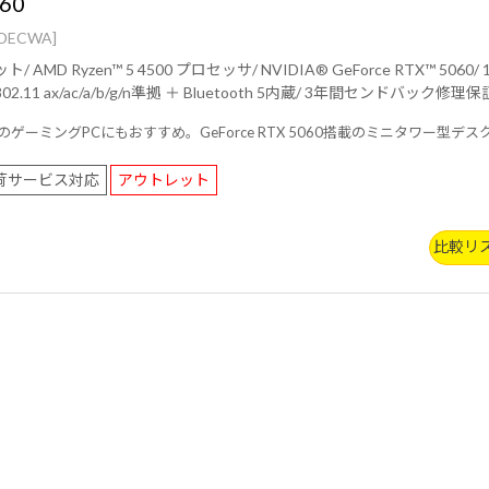
60
DECWA]
GB (NVMe)/ Wi-Fi 6E(
最大2.4Gbps )対応 IEEE 802.11 ax/ac/a/b/g/n準
e 初めてのゲーミングPCにもおすすめ。GeForce RTX 5060搭載のミニタ
荷サービス対応
アウトレット
比較リ