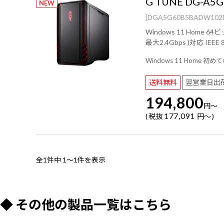
G TUNE DG-A5G
NEW
[DGA5G60B5BADW102
Windows 11 Home 64ビット/ AMD Ryzen™ 5 4500 プロセッサ/ NVIDIA® GeForce RTX™ 5060/ 16GB (8GB×2 / デュアルチャネル)/ 500
Windows 11 Hom
送料無料
翌営業日出
194,800
円
～
177,091
税抜
円
～
全1件中
1～1件を表示
◆ その他の製品一覧はこちら