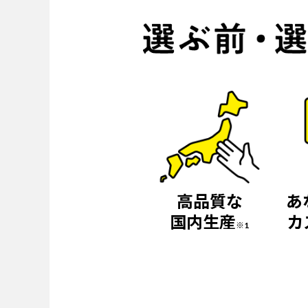
高品質な
あ
国内生産
カ
※1