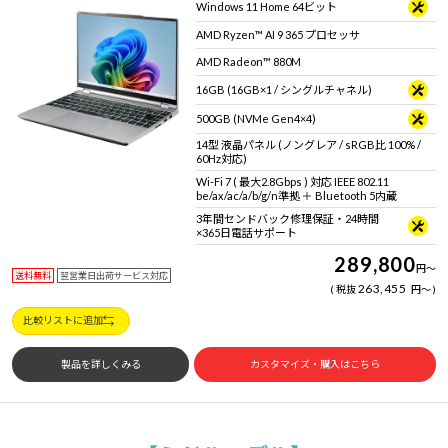
Windows 11 Home 64ビット
AMD Ryzen™ AI 9 365 プロセッサ
AMD Radeon™ 880M
16GB (16GB×1 / シングルチャネル)
500GB (NVMe Gen4×4)
14型 液晶パネル (ノングレア / sRGB比 100% /
60Hz対応)
Wi-Fi 7 ( 最大2.8Gbps ) 対応 IEEE 802.11
be/ax/ac/a/b/g/n準拠 ＋ Bluetooth 5内蔵
3年間センドバック修理保証・24時間
×365日電話サポート
289,800
円
～
送料無料
翌営業日出荷サービス対応
263,455
税抜
円
～
比較リストに追加
製品を詳しくみる
カスタマイズ・購入はこちら