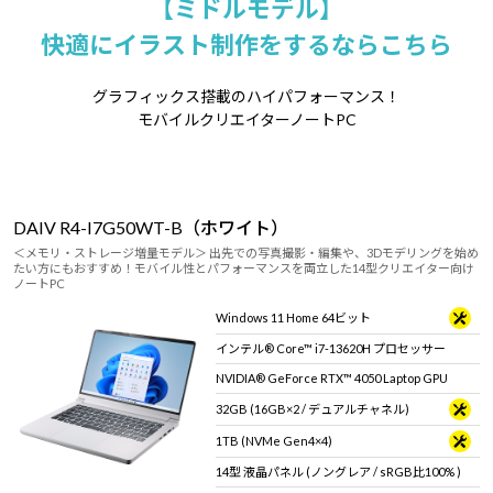
【ミドルモデル】
快適にイラスト制作をするならこちら
グラフィックス搭載のハイパフォーマンス！
モバイルクリエイターノートPC
DAIV R4-I7G50WT-B（ホワイト）
＜メモリ・ストレージ増量モデル＞ 出先での写真撮影・編集や、3Dモデリングを始め
たい方にもおすすめ！モバイル性とパフォーマンスを両立した14型クリエイター向け
ノートPC
Windows 11 Home 64ビット
インテル® Core™ i7-13620H プロセッサー
NVIDIA® GeForce RTX™ 4050 Laptop GPU
32GB (16GB×2 / デュアルチャネル)
1TB (NVMe Gen4×4)
14型 液晶パネル (ノングレア / sRGB比100% )