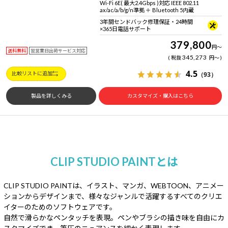
Wi-Fi 6E( 最大2.4Gbps )対応 IEEE 802.11
ax/ac/a/b/g/n準拠 ＋ Bluetooth 5内蔵
3年間センドバック修理保証・24時間
×365日電話サポート
379,800
円
～
送料無料
翌営業日出荷サービス対応
345,273
税抜
円
～
4.5
（93）
比較リストに追加
製品を詳しくみる
カスタマイズ・購入はこちら
CLIP STUDIO PAINTとは
CLIP STUDIO PAINTは、イラスト、マンガ、WEBTOON、アニメー
ションからデザインまで、
様々なジャンルで活躍するすべてのクリエ
イターのためのソフトウェアです。
自然で滑らかなペンタッチを表現。ペンやブラシの描き味を自由にカ