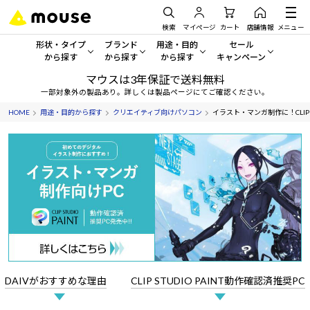
検索
マイページ
カート
店舗情報
メニュー
形状・タイプ
ブランド
用途・目的
セール
から探す
から探す
から探す
キャンペーン
マウスは3年保証で送料無料
形状・タイプから探す をすべてみる
mouse
一般向けパソコン
セール・キャンペーン
一部対象外の製品あり。詳しくは製品ページにてご確認ください。
HOME
用途・目的から探す
クリエイティブ向けパソコン
イラスト・マンガ制作に！CLIP S
デスクトップPC
G TUNE
ゲーミングPC・ゲーム向けパソコン
期間限定セール
人気モデルが期間限定・お買
ノートPC
NEXTGEAR
クリエイティブ向け
アウトレットパソコン
すべて新品の旧モデル製品な
タブレット
DAIV
ビジネス向けパソコン
おすすめ目玉パソコン
サーバー
MousePro
学習向けパソコン
今イチオシのパソコンをピッ
ワークステーション
iiyama
スペック/パーツ別
Windows 11
|
Copilot+ PC
DAIVがおすすめな理由
CLIP STUDIO PAINT
動作確認済推奨PC
Windows 11
|
Copilot+ PC
ディスプレイ
AIおすすめパソコン