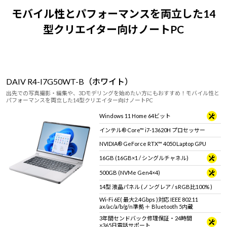
モバイル性とパフォーマンスを両立した14
型クリエイター向けノートPC
DAIV R4-I7G50WT-B（ホワイト）
出先での写真撮影・編集や、3Dモデリングを始めたい方にもおすすめ！モバイル性と
パフォーマンスを両立した14型クリエイター向けノートPC
Windows 11 Home 64ビット
インテル® Core™ i7-13620H プロセッサー
NVIDIA® GeForce RTX™ 4050 Laptop GPU
16GB (16GB×1 / シングルチャネル)
500GB (NVMe Gen4×4)
14型 液晶パネル (ノングレア / sRGB比100% )
Wi-Fi 6E( 最大2.4Gbps )対応 IEEE 802.11
ax/ac/a/b/g/n準拠 ＋ Bluetooth 5内蔵
3年間センドバック修理保証・24時間
×365日電話サポート