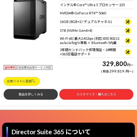
インテル® Core™ Ultra 5 プロセッサー 225
NVIDIA® GeForce RTX™ 5060
16GB (8GB×2 / デュアルチャネル)
1TB (NVMe Gen4×4)
Wi-Fi 6E( 最大2.4Gbps )対応 IEEE 802.11
ax/ac/a/b/g/n準拠 ＋ Bluetooth 5内蔵
3年間センドバック修理保証・24時間
×365日電話サポート
329,800
円
～
送料無料
翌営業日出荷サービス対応
299,819
税抜
円
～
比較リストに追加
製品を詳しくみる
カスタマイズ・購入はこちら
Director Suite 365 について