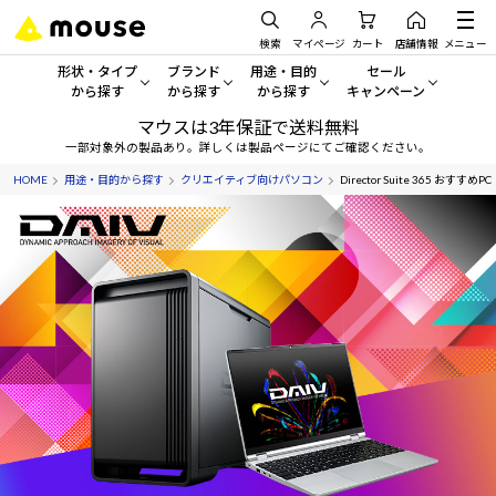
検索
マイページ
カート
店舗情報
メニュー
形状・タイプ
ブランド
用途・目的
セール
から探す
から探す
から探す
キャンペーン
マウスは3年保証で送料無料
形状・タイプから探す をすべてみる
mouse
一般向けパソコン
セール・キャンペーン
一部対象外の製品あり。詳しくは製品ページにてご確認ください。
HOME
用途・目的から探す
クリエイティブ向けパソコン
Director Suite 365 おすすめPC
デスクトップPC
G TUNE
ゲーミングPC・ゲーム向けパソコン
期間限定セール
人気モデルが期間限定・お買
ノートPC
NEXTGEAR
クリエイティブ向け
アウトレットパソコン
すべて新品の旧モデル製品な
タブレット
DAIV
ビジネス向けパソコン
おすすめ目玉パソコン
サーバー
MousePro
学習向けパソコン
今イチオシのパソコンをピッ
ワークステーション
iiyama
スペック/パーツ別
Windows 11
|
Copilot+ PC
Windows 11
|
Copilot+ PC
ディスプレイ
AIおすすめパソコン