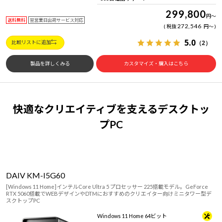
299,800
円
～
送料無料
翌営業日出荷サービス対応
272,546
税抜
円
～
5.0
（2）
比較リストに追加
製品を詳しくみる
カスタマイズ・購入はこちら
快適なクリエイティブを支えるデスクトッ
プPC
DAIV KM-I5G60
[Windows 11 Home]インテルCore Ultra 5 プロセッサー 225搭載モデル。GeForce
RTX 5060搭載でWEBデザインやDTMにおすすめのクリエイター向けミニタワー型デ
スクトップPC
Windows 11 Home 64ビット