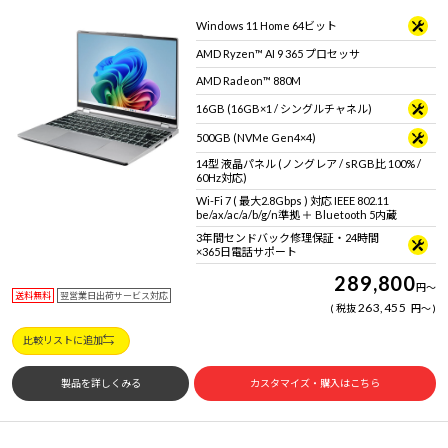
Windows 11 Home 64ビット
AMD Ryzen™ AI 9 365 プロセッサ
AMD Radeon™ 880M
16GB (16GB×1 / シングルチャネル)
500GB (NVMe Gen4×4)
14型 液晶パネル (ノングレア / sRGB比 100% /
60Hz対応)
Wi-Fi 7 ( 最大2.8Gbps ) 対応 IEEE 802.11
be/ax/ac/a/b/g/n準拠 ＋ Bluetooth 5内蔵
3年間センドバック修理保証・24時間
×365日電話サポート
289,800
円
～
送料無料
翌営業日出荷サービス対応
263,455
税抜
円
～
比較リストに追加
製品を詳しくみる
カスタマイズ・購入はこちら