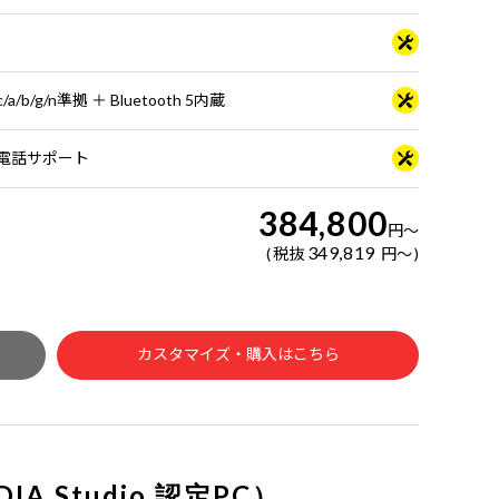
ac/a/b/g/n準拠 ＋ Bluetooth 5内蔵
日電話サポート
384,800
円
～
349,819
税抜
円
～
カスタマイズ・購入はこちら
DIA Studio 認定PC）