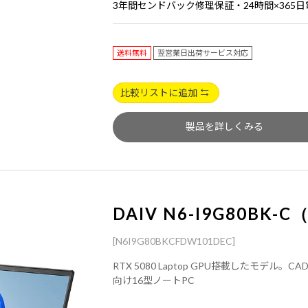
3年間センドバック修理保証・24時間×365
送料無料
翌営業日出荷サービス対応
比較リストに追加
製品を詳しくみる
DAIV N6-I9G80BK-C
[N6I9G80BKCFDW101DEC]
RTX 5080 Laptop GPU搭載したモ
向け16型ノートPC