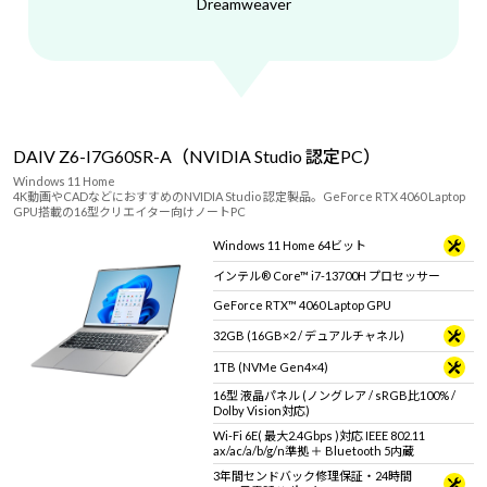
Dreamweaver
DAIV Z6-I7G60SR-A（NVIDIA Studio 認定PC）
Windows 11 Home
4K動画やCADなどにおすすめのNVIDIA Studio 認定製品。GeForce RTX 4060 Laptop
GPU搭載の16型クリエイター向けノートPC
Windows 11 Home 64ビット
インテル® Core™ i7-13700H プロセッサー
GeForce RTX™ 4060 Laptop GPU
32GB (16GB×2 / デュアルチャネル)
1TB (NVMe Gen4×4)
16型 液晶パネル (ノングレア / sRGB比100% /
Dolby Vision対応)
Wi-Fi 6E( 最大2.4Gbps )対応 IEEE 802.11
ax/ac/a/b/g/n準拠 ＋ Bluetooth 5内蔵
3年間センドバック修理保証・24時間