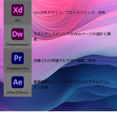
UI/UXをデザイン、プロトタイピング、共有
XD
モダンでレスポンシブなWebページの設計と開
発
Dreamweaver
洗練された映画やビデオの編集、制作
Premiere Pro
業界標準のモーショングラフィックスとビジュ
アル効果
After Effects