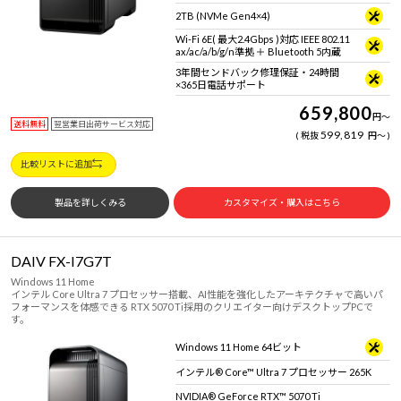
2TB (NVMe Gen4×4)
Wi-Fi 6E( 最大2.4Gbps )対応 IEEE 802.11
ax/ac/a/b/g/n準拠 ＋ Bluetooth 5内蔵
3年間センドバック修理保証・24時間
×365日電話サポート
659,800
円
～
送料無料
翌営業日出荷サービス対応
599,819
税抜
円
～
比較リストに追加
製品を詳しくみる
カスタマイズ・購入はこちら
DAIV FX-I7G7T
Windows 11 Home
インテル Core Ultra 7 プロセッサー搭載、AI性能を強化したアーキテクチャで高いパ
フォーマンスを体感できる RTX 5070 Ti採用のクリエイター向けデスクトップPCで
す。
Windows 11 Home 64ビット
インテル® Core™ Ultra 7 プロセッサー 265K
NVIDIA® GeForce RTX™ 5070 Ti