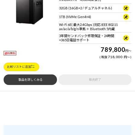
32GB (16GB×2 / デュアルチャネル)
1TB (NVMe Gen4×4)
Wi-Fi 6E( 最大2.4Gbps )対応 IEEE 802.11
ax/ac/a/b/g/n準拠 ＋ Bluetooth 5内蔵
3年間センドバック修理保証・24時間
×365日電話サポート
789,800
円
～
送料無料
718,000
税抜
円
～
比較リストに追加
製品を詳しくみる
販売終了