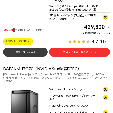
120Hz対応 )
Wi-Fi 6E( 最大2.4Gbps )対応 IEEE 802.11
ax/ac/a/b/g/n準拠 ＋ Bluetooth 5内蔵
3年間センドバック修理保証・24時間
×365日電話サポート
429,800
円
～
送料無料
翌営業日出荷サービス対応
390,728
税抜
円
～
4.7
（38）
比較リストに追加
製品を詳しくみる
カスタマイズ・購入はこちら
DAIV KM-I7G70（NVIDIA Studio 認定PC）
[Windows 11 Home]インテル Core Ultra 7 プロセッサー 265搭載モデル。NVIDIA
GeForce RTX 5070 搭載で幅広いクリエイティブにおすすめなミニタワー型デスクト
ップPC
Windows 11 Home 64ビット
インテル® Core™ Ultra 7 プロセッサー
265
NVIDIA® GeForce RTX™ 5070
32GB (16GB×2 / デュアルチャネル)