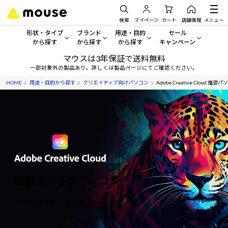
検索
マイページ
カート
店舗情報
メニュー
形状・タイプ
ブランド
用途・目的
セール
から探す
から探す
から探す
キャンペーン
マウスは3年保証で送料無料
形状・タイプから探す をすべてみる
mouse
一般向けパソコン
セール・キャンペーン
一部対象外の製品あり。詳しくは製品ページにてご確認ください。
HOME
用途・目的から探す
クリエイティブ向けパソコン
Adobe Creative Cloud 推奨パ
デスクトップPC
G TUNE
ゲーミングPC・ゲーム向けパソコン
期間限定セール
人気モデルが期間限定・お買
ノートPC
NEXTGEAR
クリエイティブ向け
アウトレットパソコン
すべて新品の旧モデル製品な
タブレット
DAIV
ビジネス向けパソコン
おすすめ目玉パソコン
サーバー
MousePro
学習向けパソコン
今イチオシのパソコンをピッ
推奨スペックパソコン
ワークステーション
iiyama
スペック/パーツ別
Windows 11
|
Copilot+ PC
※ アプリケーションは付属しません。
Windows 11
|
Copilot+ PC
ディスプレイ
AIおすすめパソコン