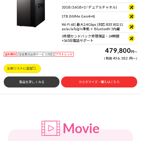
32GB (16GB×2 / デュアルチャネル)
1TB (NVMe Gen4×4)
Wi-Fi 6E( 最大2.4Gbps )対応 IEEE 802.11
ax/ac/a/b/g/n準拠 ＋ Bluetooth 5内蔵
3年間センドバック修理保証・24時間
×365日電話サポート
479,800
円
～
送料無料
翌営業日出荷サービス対応
アウトレット
436,182
税抜
円
～
比較リストに追加
製品を詳しくみる
カスタマイズ・購入はこちら
Movie