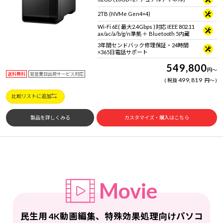
2TB (NVMe Gen4×4)
Wi-Fi 6E( 最大2.4Gbps )対応 IEEE 802.11
ax/ac/a/b/g/n準拠 ＋ Bluetooth 5内蔵
3年間センドバック修理保証・24時間
×365日電話サポート
549,800
円
～
送料無料
翌営業日出荷サービス対応
499,819
税抜
円
～
比較リストに追加
製品を詳しくみる
カスタマイズ・購入はこちら
Movie
民生用 4K動画編集、特殊効果処理向けパソコ