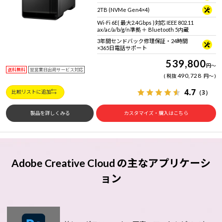
2TB (NVMe Gen4×4)
Wi-Fi 6E( 最大2.4Gbps )対応 IEEE 802.11
ax/ac/a/b/g/n準拠 ＋ Bluetooth 5内蔵
3年間センドバック修理保証・24時間
×365日電話サポート
539,800
円
～
送料無料
翌営業日出荷サービス対応
490,728
税抜
円
～
4.7
（3）
比較リストに追加
製品を詳しくみる
カスタマイズ・購入はこちら
Adobe Creative Cloud の主なアプリケーシ
ョン