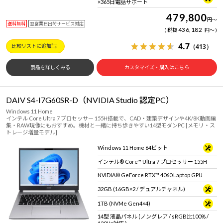
×365日電話サポート
479,800
円
～
送料無料
翌営業日出荷サービス対応
436,182
税抜
円
～
4.7
（413）
比較リストに追加
製品を詳しくみる
カスタマイズ・購入はこちら
DAIV S4-I7G60SR-D（NVIDIA Studio 認定PC）
Windows 11 Home
インテル Core Ultra 7 プロセッサー 155H搭載で、CAD・建築デザインや4K/8K動画編
集・RAW現像にもおすすめ。機材と一緒に持ち歩きやすい14型モダンPC [メモリ・ス
トレージ増量モデル]
Windows 11 Home 64ビット
インテル® Core™ Ultra 7 プロセッサー 155H
NVIDIA® GeForce RTX™ 4060 Laptop GPU
32GB (16GB×2 / デュアルチャネル)
1TB (NVMe Gen4×4)
14型 液晶パネル (ノングレア / sRGB比100% /