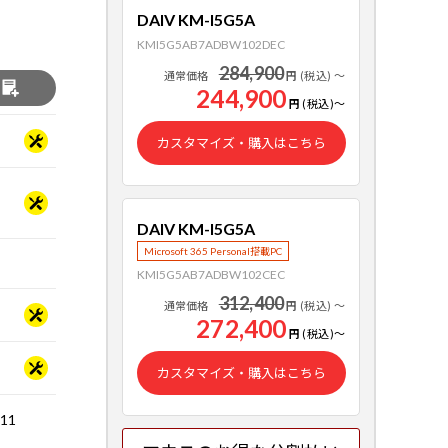
DAIV KM-I5G5A
KMI5G5AB7ADBW102DEC
284,900
通常価格
円
(税込)
～
る
244,900
円
(税込)
～
カスタマイズ・購入はこちら
DAIV KM-I5G5A
Microsoft 365 Personal搭載PC
KMI5G5AB7ADBW102CEC
312,400
通常価格
円
(税込)
～
272,400
円
(税込)
～
カスタマイズ・購入はこちら
.11