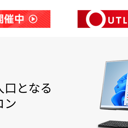
入口となる
コン