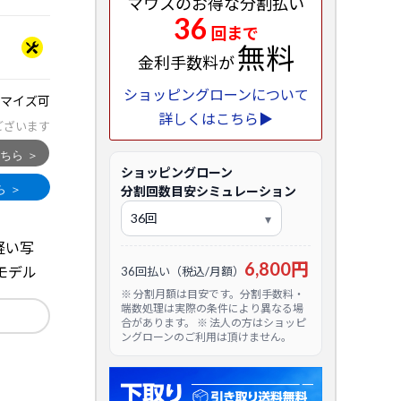
マウスのお得な分割払い
36
回まで
無料
金利手数料が
ショッピングローンについて
マイズ可
詳しくはこちら▶
ございます
ショッピングローン
分割回数目安シミュレーション
載で軽い写
6,800円
モデル
36回払い（税込/月額）
※ 分割月額は目安です。分割手数料・
端数処理は実際の条件により異なる場
合があります。 ※ 法人の方はショッピ
ングローンのご利用は頂けません。