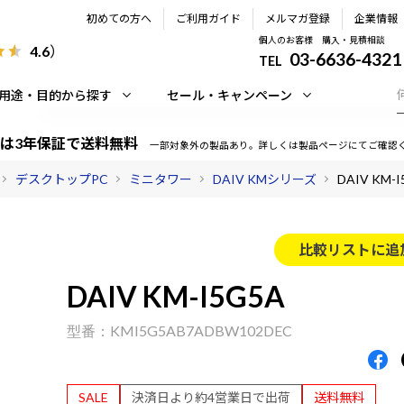
初めての方へ
ご利用ガイド
メルマガ登録
企業情報
個人のお客様 購入・見積相談
4.6
）
03-6636-4321
TEL
用途・目的から探す
セール・キャンペーン
は3年保証で送料無料
一部対象外の製品あり。詳しくは製品ページにてご確認
デスクトップPC
ミニタワー
DAIV KMシリーズ
DAIV KM-
比較リストに追
DAIV KM-I5G5A
KMI5G5AB7ADBW102DEC
SALE
決済日より約4営業日で出荷
送料無料