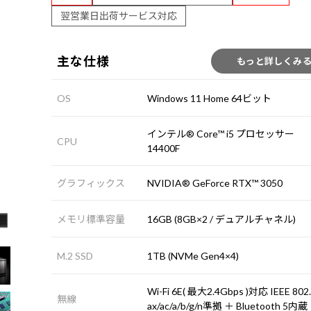
翌営業日出荷サービス対応
主な仕様
もっと詳しくみ
OS
Windows 11 Home 64ビット
インテル® Core™ i5 プロセッサー
CPU
14400F
グラフィックス
NVIDIA® GeForce RTX™ 3050
メモリ標準容量
16GB (8GB×2 / デュアルチャネル)
M.2 SSD
1TB (NVMe Gen4×4)
Wi-Fi 6E( 最大2.4Gbps )対応 IEEE 802
無線
ax/ac/a/b/g/n準拠 ＋ Bluetooth 5内蔵