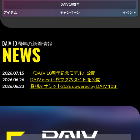
Windows 11
|
Copilot+ PC
Windows 11
|
Copilot+ PC
DAIV 10周年
アイテム
キャンペーン
イベント
NEWS
2026.07.15
『DAIV 10周年記念モデル』公開
2026.06.26
DAIV meets 柊マグネタイト を公開
2026.06.23
将棋AIサミット2026 powered by DAIV 10th
Anniversary に協賛
2026.02.26
DAIV 10周年のインタビュー記事を掲載
2026.02.25
『OS無償アップグレードキャンペーン』開始
2026.02.24
『DAIV 10周年 記念クーポン 第1弾』開始
2026.02.24
『DAIV 10周年 限定セットモデル』公開
2026.02.24
DAIV ブランドトップをリニューアル
2026.02.24
DAIV 10周年に合わせたロゴを公開
2026.02.24
『DAIV 10周年特設LP』公開