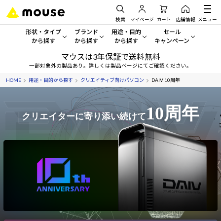
検索
マイページ
カート
店舗情報
メニュー
形状・タイプ
ブランド
用途・目的
セール
から探す
から探す
から探す
キャンペーン
マウスは3年保証で送料無料
形状・タイプから探す をすべてみる
mouse
一般向けパソコン
セール・キャンペーン
一部対象外の製品あり。詳しくは製品ページにてご確認ください。
HOME
用途・目的から探す
クリエイティブ向けパソコン
DAIV 10周年
デスクトップPC
G TUNE
ゲーミングPC・ゲーム向けパソコン
期間限定セール
人気モデルが期間限定・お買
ノートPC
NEXTGEAR
クリエイティブ向け
10周年
クリエイターに寄り添い続けて
アウトレットパソコン
すべて新品の旧モデル製品な
タブレット
DAIV
ビジネス向けパソコン
おすすめ目玉パソコン
サーバー
MousePro
学習向けパソコン
今イチオシのパソコンをピッ
ワークステーション
iiyama
スペック/パーツ別
Windows 11
|
Copilot+ PC
Windows 11
|
Copilot+ PC
ディスプレイ
AIおすすめパソコン