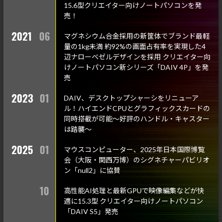
15.6型クリエイター向けノートパソコンを発
売！
2021
06
マグネシウム合金採用の新筐体でブランド最軽
量の1kg未満 約92%の画面占有率を実現した
4
辺ナローベゼルデザインを採用 クリエイター向
けノートパソコン新シリーズ「DAIV 4P」を発
売
2023
01
DAIV、デスクトップシャーシをリニューア
ル！ハイエンドCPUとグラフィックスカードの
同時搭載が可能
～好評のハンドル・キャスター
は踏襲～
2025
01
マウスコンピューター、2025年日本国際博覧
会（大阪・関西万博）のシグネチャーパビリオ
ン「null2」に協賛
10
高性能AI処理と最新GPUで映像編集などが快
適に15.3型 クリエイター向けノートパソコン
「DAIV S5」発売