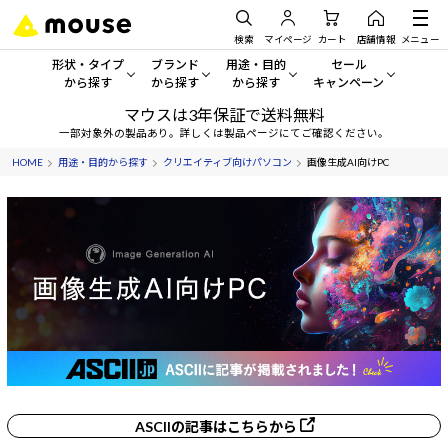
検索
マイページ
カート
店舗情報
メニュー
形状・タイプ
ブランド
用途・目的
セール
から探す
から探す
から探す
キャンペーン
マウスは3年保証で送料無料
形状・タイプから探す をすべてみる
mouse
一般向けパソコン
セール・キャンペーン
一部対象外の製品あり。詳しくは製品ページにてご確認ください。
HOME
用途・目的から探す
クリエイティブ向けパソコン
画像生成AI向けPC
デスクトップPC
G TUNE
ゲーミングPC・ゲーム向けパソコン
期間限定セール
人気モデルが期間限定・お買
ノートPC
NEXTGEAR
クリエイティブ向け
アウトレットパソコン
すべて新品の旧モデル製品な
タブレット
DAIV
ビジネス向けパソコン
おすすめ目玉パソコン
サーバー
MousePro
学習向けパソコン
今イチオシのパソコンをピッ
ワークステーション
iiyama
スペック/パーツ別
Windows 11
|
Copilot+ PC
Windows 11
|
Copilot+ PC
ディスプレイ
AIおすすめパソコン
ASCIIの記事はこちらから