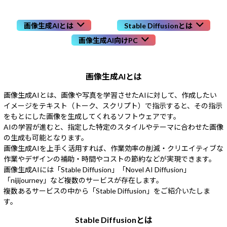
Windows 11
|
Copilot+ PC
Windows 11
|
Copilot+ PC
画像生成AIとは
Stable Diffusionとは
画像生成AI向けPC
画像生成AIとは
画像生成AIとは、画像や写真を学習させたAIに対して、作成したい
イメージをテキスト（トーク、スクリプト）で指示すると、
その指示
をもとにした画像を生成してくれるソフトウェアです。
AIの学習が進むと、指定した特定のスタイルやテーマに合わせた画像
の生成も可能となります。
画像生成AIを上手く活用すれば、作業効率の削減・クリエイティブな
作業やデザインの補助・時間やコストの節約などが実現できます。
画像生成AIには「Stable Diffusion」「Novel AI Diffusion」
「nijijourney」など複数のサービスが存在します。
複数あるサービスの中から「Stable Diffusion」をご紹介いたしま
す。
Stable Diffusionとは