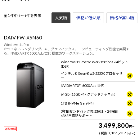
1
全
件中
1～1件を表示
人気順
価格が低い順
価格が高い順
DAIV FW-X5N60
Windows 11 Pro
かつてないレンダリング、AI、グラフィックス、コンピューティング性能を実現す
る、NVIDIA RTX 6000 Ada 世代 搭載のワークステーション。
Windows 11 Pro for Workstations 64ビット
(DSP)
インテル® Xeon® w5-2555X プロセッサ
ー
NVIDIA RTX™ 6000 Ada 世代
64GB (16GB×4 / クアッドチャネル)
1TB (NVMe Gen4×4)
3年間センドバック修理保証・24時間
×365日電話サポート
3,499,800
円
～
送料無料
3,181,637
税抜
円
～