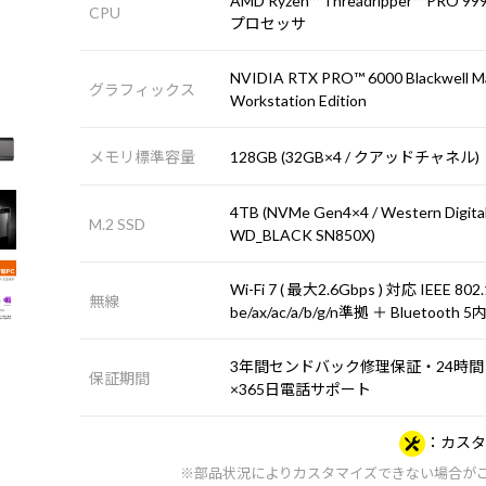
AMD Ryzen™ Threadripper™ PRO 9
CPU
プロセッサ
NVIDIA RTX PRO™ 6000 Blackwell 
グラフィックス
Workstation Edition
メモリ標準容量
128GB (32GB×4 / クアッドチャネル)
4TB (NVMe Gen4×4 / Western Digita
M.2 SSD
WD_BLACK SN850X)
Wi-Fi 7 ( 最大2.6Gbps ) 対応 IEEE 802
無線
be/ax/ac/a/b/g/n準拠 ＋ Bluetooth 
3年間センドバック修理保証・24時間
保証期間
×365日電話サポート
カスタ
※部品状況によりカスタマイズできない場合が