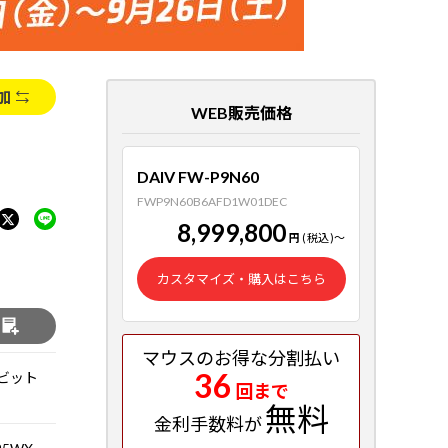
加
WEB販売価格
DAIV FW-P9N60
FWP9N60B6AFD1W01DEC
8,999,800
円
(税込)
～
カスタマイズ・購入はこちら
る
マウスのお得な分割払い
36
 64ビット
回まで
無料
金利手数料が