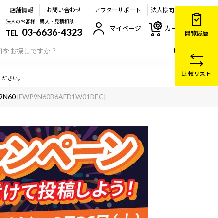
店舗情報
お問い合わせ
アフターサポート
法人様向け
法人のお客様 購入・見積相談
マイページ
カート
03-6636-4323
TEL
閲覧履歴
比較リスト
ください。
9N60
[FWP9N60B6AFD1W01DEC]