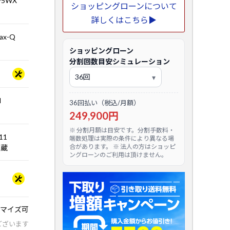
995WX
ショッピングローンについて
詳しくはこちら▶
Max-Q
ショッピングローン
分割回数目安シミュレーション
l
36回払い（税込/月額）
249,900円
※ 分割月額は目安です。分割手数料・
.11
端数処理は実際の条件により異なる場
合があります。 ※ 法人の方はショッピ
5内蔵
ングローンのご利用は頂けません。
マイズ可
ございます