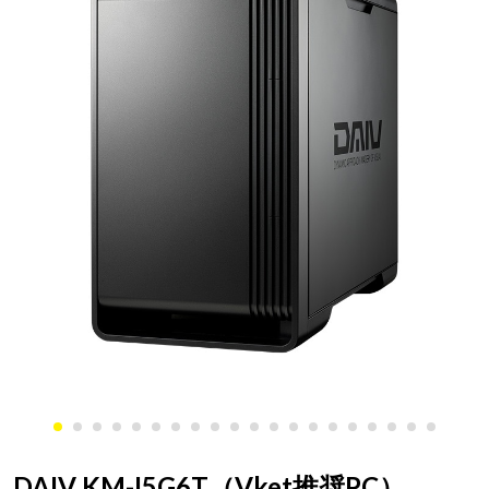
DAIV KM-I5G6T（Vket推奨PC）