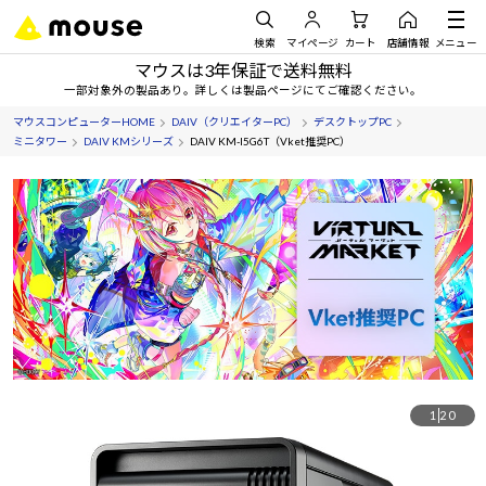
検索
マイページ
カート
店舗情報
メニュー
マウスは3年保証で送料無料
一部対象外の製品あり。詳しくは製品ページにてご確認ください。
マウスコンピューターHOME
DAIV（クリエイターPC）
デスクトップPC
ミニタワー
DAIV KMシリーズ
DAIV KM-I5G6T（Vket推奨PC）
1
20