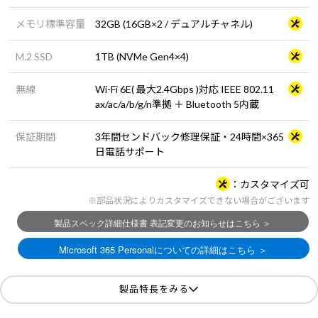
メモリ標準容量
32GB (16GB×2 / デュアルチャネル)
M.2 SSD
1TB (NVMe Gen4×4)
無線
Wi-Fi 6E( 最大2.4Gbps )対応 IEEE 802.11
ax/ac/a/b/g/n準拠 ＋ Bluetooth 5内蔵
保証期間
3年間センドバック修理保証・24時間×365
日電話サポート
カスタマイズ可
※部品状況によりカスタマイズできない場合がございます
製品特長をみる