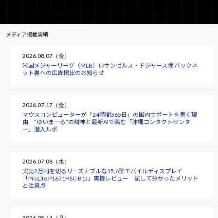
メディア掲載実績
2026.08.07（金）
米国メジャーリーグ（MLB）ロサンゼルス・ドジャース戦 バックネ
ット裏への広告掲出のお知らせ
2026.07.17（金）
マウスコンピューターが「24時間365日」の国内サポートを貫く理
由 “ゆいまーる”の精神と最新AIで臨む「沖縄コンタクトセンタ
ー」潜入ルポ
2026.07.08（水）
実売2万円を切るリーズナブルな15.6型モバイルディスプレイ
「ProLite P1671HSC-B1J」実機レビュー 試して分かったメリット
と注意点
2026.05.11（月）