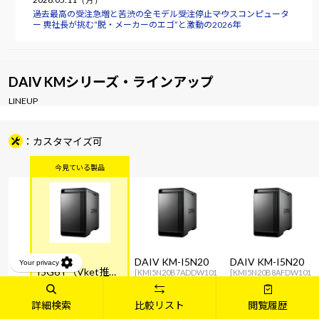
過去最高の受注急増と苦渋の全モデル受注停止――マウスコンピュータ
ー 軣社長が挑む“脱・メーカーのエゴ”と激動の2026年
DAIV KMシリーズ・ラインアップ
LINEUP
カスタマイズ可
DAIV KM-
DAIV KM-I5N20
DAIV KM-I5N20
I5G6T（Vket推奨
[KMI5N20B7ADDW101
[KMI5N20B8AFDW101
PC）
[KMI5G6TB8AFDW104
DEC]
DEC]
DECVKET]
詳細検索
比較リスト
閲覧履歴
Windows 11 Home
Windows 11 Home
Windows 11 Home