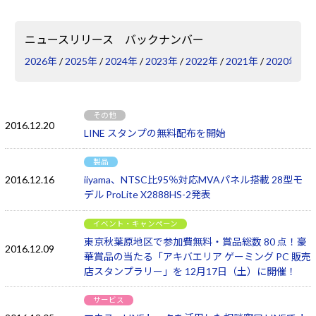
Windows 11
|
Copilot+ PC
Windows 11
|
Copilot+ PC
ニュースリリース バックナンバー
2026年
/
2025年
/
2024年
/
2023年
/
2022年
/
2021年
/
2020年
/
2
その他
2016.12.20
LINE スタンプの無料配布を開始
製品
2016.12.16
iiyama、NTSC比95％対応MVAパネル搭載 28型モ
デル ProLite X2888HS-2発表
イベント・キャンペーン
東京秋葉原地区で参加費無料・賞品総数 80 点！豪
2016.12.09
華賞品の当たる「アキバエリア ゲーミング PC 販売
店スタンプラリー」を 12月17日（土）に開催！
サービス