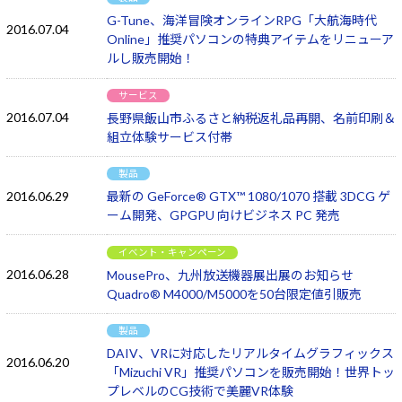
G-Tune、海洋冒険オンラインRPG「大航海時代
2016.07.04
Online」推奨パソコンの特典アイテムをリニューア
ルし販売開始！
サービス
2016.07.04
長野県飯山市ふるさと納税返礼品再開、名前印刷＆
組立体験サービス付帯
製品
2016.06.29
最新の GeForce® GTX™ 1080/1070 搭載 3DCG ゲ
ーム開発、GPGPU 向けビジネス PC 発売
イベント・キャンペーン
2016.06.28
MousePro、九州放送機器展出展のお知らせ
Quadro® M4000/M5000を50台限定値引販売
製品
DAIV、VRに対応したリアルタイムグラフィックス
2016.06.20
「Mizuchi VR」推奨パソコンを販売開始！世界トッ
プレベルのCG技術で美麗VR体験