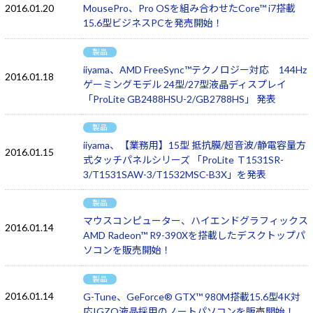
2016.01.20
MousePro、Pro OSを組み合わせたCore™ i7搭載
15.6型ビジネスPCを発売開始！
製品
iiyama、AMD FreeSync™テクノロジー対応 144Hz
2016.01.18
ゲーミングモデル 24型/27型液晶ディスプレイ
「ProLite GB2488HSU-2/GB2788HS」 発表
製品
iiyama、【業務用】15型 抵抗膜/超音波/静電容量方
2016.01.15
式タッチパネルシリーズ 「ProLite Ｔ1531SR-
3/T1531SAW-3/T1532MSC-B3X」を発表
製品
マウスコンピューター、ハイエンドグラフィックス
2016.01.14
AMD Radeon™ R9-390Xを搭載したデスクトップパ
ソコンを販売開始！
製品
2016.01.14
G-Tune、GeForce® GTX™ 980M搭載15.6型4K対
応IGZO液晶採用のノートパソコンを販売開始！