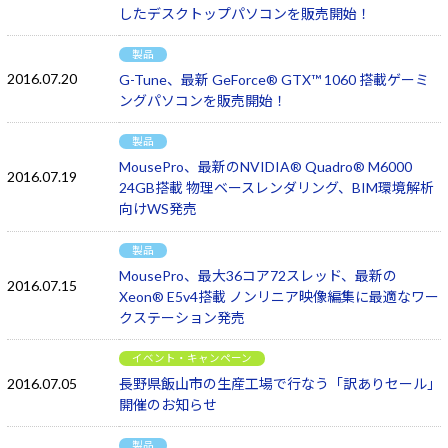
したデスクトップパソコンを販売開始！
製品
2016.07.20
G-Tune、最新 GeForce® GTX™ 1060 搭載ゲーミ
ングパソコンを販売開始！
製品
MousePro、最新のNVIDIA® Quadro® M6000
2016.07.19
24GB搭載 物理ベースレンダリング、BIM環境解析
向けWS発売
製品
MousePro、最大36コア72スレッド、最新の
2016.07.15
Xeon® E5v4搭載 ノンリニア映像編集に最適なワー
クステーション発売
イベント・キャンペーン
2016.07.05
長野県飯山市の生産工場で行なう「訳ありセール」
開催のお知らせ
製品