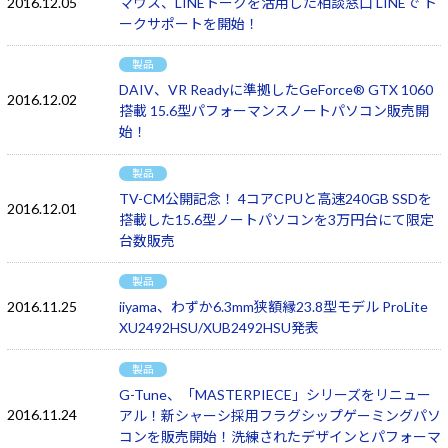
2016.12.05
マウス、LINEトークを活用した相談窓口 LINEで ト
ークサポートを開始！
製品
DAIV、VR Readyに準拠したGeForce® GTX 1060
2016.12.02
搭載 15.6型パフォーマンスノートパソコン販売開
始！
製品
TV-CM公開記念！ 4コアCPUと高速240GB SSDを
2016.12.01
搭載した15.6型ノートパソコンを3万円台にて限定
台数販売
製品
2016.11.25
iiyama、わずか6.3mm狭額縁23.8型モデル ProLite
XU2492HSU/XUB2492HSU発表
製品
G-Tune、「MASTERPIECE」シリーズをリニュー
2016.11.24
アル！新シャーシ採用フラグシップゲーミングパソ
コンを販売開始！洗練されたデザインとパフォーマ