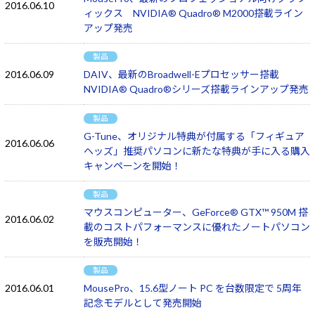
2016.06.10
ィックス NVIDIA® Quadro® M2000搭載ライン
アップ発売
製品
2016.06.09
DAIV、最新のBroadwell-Eプロセッサー搭載
NVIDIA® Quadro®シリーズ搭載ラインアップ発売
製品
G-Tune、オリジナル特典が付属する「フィギュア
2016.06.06
ヘッズ」推奨パソコンに新たな特典が手に入る購入
キャンペーンを開始！
製品
マウスコンピューター、GeForce® GTX™ 950M 搭
2016.06.02
載のコストパフォーマンスに優れたノートパソコン
を販売開始！
製品
2016.06.01
MousePro、15.6型ノート PC を台数限定で 5周年
記念モデルとして発売開始