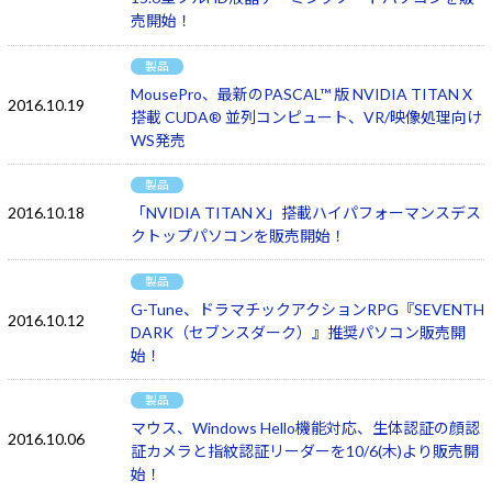
売開始！
製品
MousePro、最新のPASCAL™ 版 NVIDIA TITAN X
2016.10.19
搭載 CUDA® 並列コンピュート、VR/映像処理向け
WS発売
製品
2016.10.18
「NVIDIA TITAN X」搭載ハイパフォーマンスデス
クトップパソコンを販売開始！
製品
G-Tune、ドラマチックアクションRPG『SEVENTH
2016.10.12
DARK（セブンスダーク）』推奨パソコン販売開
始！
製品
マウス、Windows Hello機能対応、生体認証の顔認
2016.10.06
証カメラと指紋認証リーダーを10/6(木)より販売開
始！