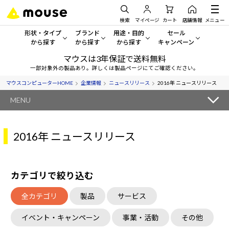
検索
マイページ
カート
店舗情報
メニュー
形状・タイプ
ブランド
用途・目的
セール
から探す
から探す
から探す
キャンペーン
マウスは3年保証で送料無料
形状・タイプから探す をすべてみる
mouse
一般向けパソコン
セール・キャンペーン
一部対象外の製品あり。詳しくは製品ページにてご確認ください。
マウスコンピューターHOME
企業情報
ニュースリリース
2016年 ニュースリリース
デスクトップPC
G TUNE
ゲーミングPC・ゲーム向けパソコン
期間限定セール
人気モデルが期間限定・お買
MENU
ノートPC
NEXTGEAR
クリエイティブ向け
アウトレットパソコン
すべて新品の旧モデル製品な
2016年 ニュースリリース
タブレットPC
DAIV
ビジネス向けパソコン
おすすめ目玉パソコン
サーバー
MousePro
学習向けパソコン
今イチオシのパソコンをピッ
カテゴリで絞り込む
ワークステーション
iiyama
スペック/パーツ別
Windows 11
|
Copilot+ PC
全カテゴリ
製品
サービス
Windows 11
|
Copilot+ PC
ディスプレイ
AIおすすめパソコン
イベント・キャンペーン
事業・活動
その他