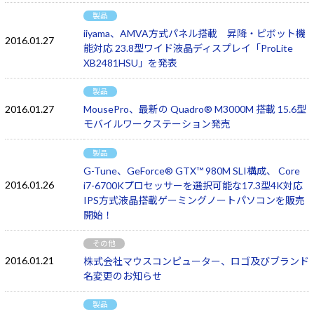
製品
iiyama、AMVA方式パネル搭載 昇降・ピボット機
2016.01.27
能対応 23.8型ワイド液晶ディスプレイ「ProLite
XB2481HSU」を発表
製品
2016.01.27
MousePro、最新の Quadro® M3000M 搭載 15.6型
モバイルワークステーション発売
製品
G-Tune、GeForce® GTX™ 980M SLI構成、 Core
2016.01.26
i7-6700Kプロセッサーを選択可能な17.3型4K対応
IPS方式液晶搭載ゲーミングノートパソコンを販売
開始！
その他
2016.01.21
株式会社マウスコンピューター、ロゴ及びブランド
名変更のお知らせ
製品