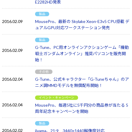
E2282HD発表
製品
2016.02.09
MousePro、最新の Skylake Xeon-E3v5 CPU搭載 デ
ュアルGPU対応ワークステーション発売
製品
G-Tune、PC用オンラインアクションゲーム「機動
2016.02.09
戦士ガンダムオンライン」推奨パソコンを販売開
始！
その他
2016.02.04
G-Tune、公式キャラクター「G-Tuneちゃん」のア
ニメ調MMDモデルを無償配布開始！
イベント・キャンペーン
2016.02.04
MousePro、毎週5社に5千円分の商品券が当たる 5
周年記念キャンペーンを開始
製品
2016.02.02
iiyama、21:9 3440×1440解像度対応