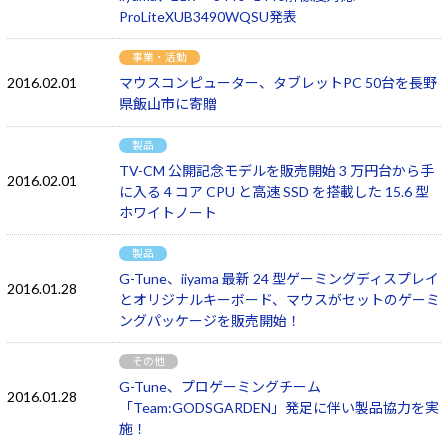
ProLiteXUB3490WQSU発表
事業・活動
2016.02.01
マウスコンピューター、タブレットPC 50台を長野
県飯山市に寄贈
製品
TV-CM 公開記念モデルを販売開始 3 万円台から手
2016.02.01
に入る 4 コア CPU と高速 SSD を搭載した 15.6 型
ホワイトノート
製品
G-Tune、iiyama 最新 24 型ゲーミングディスプレイ
2016.01.28
とオリジナルキーボード、マウスがセットのゲーミ
ングパッケージを販売開始！
その他
G-Tune、プロゲーミングチーム
2016.01.28
「Team:GODSGARDEN」発足に伴い製品協力を実
施！