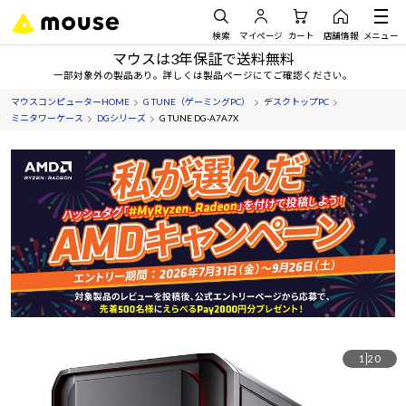
検索
マイページ
カート
店舗情報
メニュー
マウスは3年保証で送料無料
一部対象外の製品あり。詳しくは製品ページにてご確認ください。
マウスコンピューターHOME
G TUNE（ゲーミングPC）
デスクトップPC
ミニタワーケース
DGシリーズ
G TUNE DG-A7A7X
1
20