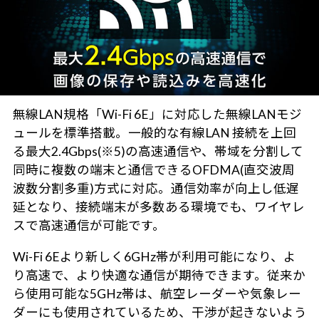
無線LAN規格「Wi-Fi 6E」に対応した無線LANモジ
ュールを標準搭載。一般的な有線LAN 接続を上回
る最大2.4Gbps(※5)の高速通信や、帯域を分割して
同時に複数の端末と通信できるOFDMA(直交波周
波数分割多重)方式に対応。通信効率が向上し低遅
延となり、接続端末が多数ある環境でも、ワイヤレ
スで高速通信が可能です。
Wi-Fi 6Eより新しく6GHz帯が利用可能になり、よ
り高速で、より快適な通信が期待できます。従来か
ら使用可能な5GHz帯は、航空レーダーや気象レー
ダーにも使用されているため、干渉が起きないよう