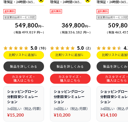
理保証・24時間×365
理保証・24時間×365
理保証・24時間×365
日電話サポート
日電話サポート
日電話サポート
送料無料
送料無料
送料無料
翌営業日出荷サービス対応
翌営業日出荷サービス対
549,800
369,800
509,8
円
～
円
～
499,819
336,182
463,45
税抜
円
～
税抜
円
～
税抜
5.0
5.0
4
（10）
（2）
比較リストに追加
比較リストに追加
比較リストに追加
製品を詳しくみる
製品を詳しくみる
製品を詳しくみ
カスタマイズ・
カスタマイズ・
カスタマイズ
購入はこちら
購入はこちら
購入はこちら
ショッピングローン
ショッピングローン
ショッピングロー
分割目安シミュレー
分割目安シミュレー
分割目安シミュレ
ション
ション
ション
36回払い（税込/月額）
36回払い（税込/月額）
36回払い（税込/
¥15,200
¥10,200
¥14,100