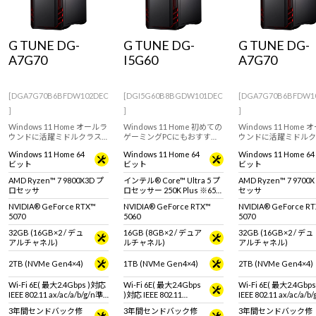
Windows 11
|
Copilot+ PC
Windows 11
|
Copilot+ PC
G TUNE DG-
G TUNE DG-
G TUNE DG-
A7G70
I5G60
A7G70
[DGA7G70B6BFDW102DEC
[DGI5G60B8BGDW101DEC
[DGA7G70B6BFDW1
]
]
]
Windows 11 Home オールラ
Windows 11 Home 初めての
Windows 11 Home
ウンドに活躍ミドルクラス
ゲーミングPCにもおすす
ウンドに活躍ミドルク
ゲーミングPC。GeForce
め。インテル Core Ultra 5
ゲーミングPC。GeFor
Windows 11 Home 64
Windows 11 Home 64
Windows 11 Home 64
RTX 5070 & AMD Ryzen 7
プロセッサー 250K Plus と
RTX 5070 & AMD Ryze
ビット
ビット
ビット
9800X3D 搭載。 ※モニタ・
GeForce RTX 5060搭載のミ
9700X 搭載。 ※モニ
マウス・キーボードは別売
ニタワー型デスクトップ
ウス・キーボードは別
AMD Ryzen™ 7 9800X3D プ
インテル® Core™ Ultra 5 プ
AMD Ryzen™ 7 9700
りです。
PC。※モニタ・マウス・キ
です。
ロセッサ
ロセッサー 250K Plus ※65W
セッサ
ーボードは別売りです。
動作
NVIDIA® GeForce RTX™
NVIDIA® GeForce RTX™
NVIDIA® GeForce R
5070
5060
5070
32GB (16GB×2 / デュ
16GB (8GB×2 / デュア
32GB (16GB×2 / デュ
アルチャネル)
ルチャネル)
アルチャネル)
2TB (NVMe Gen4×4)
1TB (NVMe Gen4×4)
2TB (NVMe Gen4×4)
Wi-Fi 6E( 最大2.4Gbps )対応
Wi-Fi 6E( 最大2.4Gbps
Wi-Fi 6E( 最大2.4Gbp
IEEE 802.11 ax/ac/a/b/g/n準
)対応 IEEE 802.11
IEEE 802.11 ax/ac/a/b
拠 ＋ Bluetooth 5内蔵
ax/ac/a/b/g/n準拠 ＋
拠 ＋ Bluetooth 5内蔵
3年間センドバック修
3年間センドバック修
3年間センドバック修
Bluetooth 5内蔵