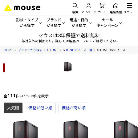
検索
マイページ
カート
店舗情報
メニュー
形状・タイプ
ブランド
用途・目的
セール
から探す
から探す
から探す
キャンペーン
マウスは3年保証で送料無料
形状・タイプから探す をすべてみる
mouse
一般向けパソコン
セール・キャンペーン
一部対象外の製品あり。詳しくは製品ページにてご確認ください。
HOME
ブランドから探す
G TUNE
G TUNEシリーズ一覧
G TUNE DGシリーズ
デスクトップPC
G TUNE
ゲーミングPC・ゲーム向けパソコン
期間限定セール
人気モデルが期間限定・お買
ミニタワーブラック
ノートPC
NEXTGEAR
クリエイティブ向け
アウトレットパソコン
すべて新品の旧モデル製品な
タブレット
DAIV
ビジネス向けパソコン
おすすめ目玉パソコン
111
全
件中
1～30件を表示
サーバー
MousePro
学習向けパソコン
今イチオシのパソコンをピッ
人気順
価格が低い順
価格が高い順
ワークステーション
iiyama
スペック/パーツ別
Windows 11
|
Copilot+ PC
Windows 11
|
Copilot+ PC
ディスプレイ
AIおすすめパソコン