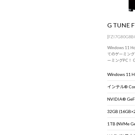
G TUNE F
[FZI7G80G8
Windows 1
てのゲーミング
ーミングPC！ GeF
テル Core Ultra
Windows 11
NVIDIA® GeF
32GB (16G
1TB (NVMe G