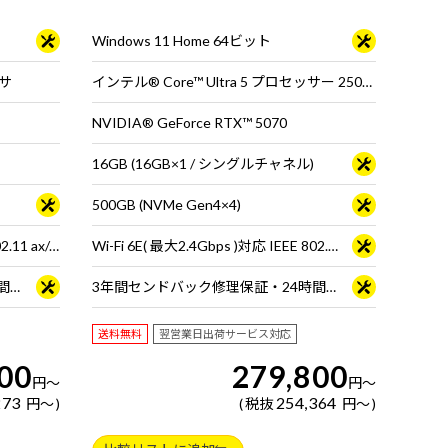
・キーボー
載。 ※モニタ・マウス・キーボードは別売りで
す。
Windows 11 Home 64ビット
ッサ
インテル® Core™ Ultra 5 プロセッサー 250K Plus ※65W動作
NVIDIA® GeForce RTX™ 5070
16GB (16GB×1 / シングルチャネル)
500GB (NVMe Gen4×4)
Wi-Fi 6E( 最大2.4Gbps )対応 IEEE 802.11 ax/ac/a/b/g/n準拠 ＋ Bluetooth 5内蔵
Wi-Fi 6E( 最大2.4Gbps )対応 IEEE 802.11 ax/ac/a/b/g/n準拠 ＋ Bluetooth 5内蔵
3年間センドバック修理保証・24時間×365日電話サポート
3年間センドバック修理保証・24時間×365日電話サポート
送料無料
翌営業日出荷サービス対応
800
279,800
円
～
円
～
273
254,364
円
～
税抜
円
～