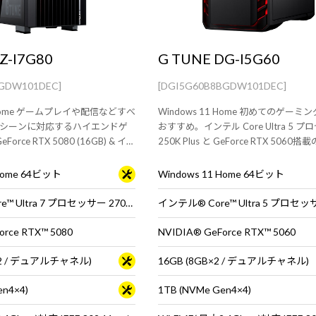
Z-I7G80
G TUNE DG-I5G60
BGDW101DEC]
[DGI5G60B8BGDW101DEC]
1 Home ゲームプレイや配信などすべ
Windows 11 Home 初めてのゲーミ
シーンに対応するハイエンドゲ
おすすめ。インテル Core Ultra 5 
orce RTX 5080 (16GB) & イン
250K Plus と GeForce RTX 506
 7 270K Plus 搭載。
ー型デスクトップPC。※モニタ・マ
ボードは別売りです。
 Home 64ビット
Windows 11 Home 64ビット
インテル® Core™ Ultra 7 プロセッサー 270K Plus
orce RTX™ 5080
NVIDIA® GeForce RTX™ 5060
B×2 / デュアルチャネル)
16GB (8GB×2 / デュアルチャネル)
en4×4)
1TB (NVMe Gen4×4)