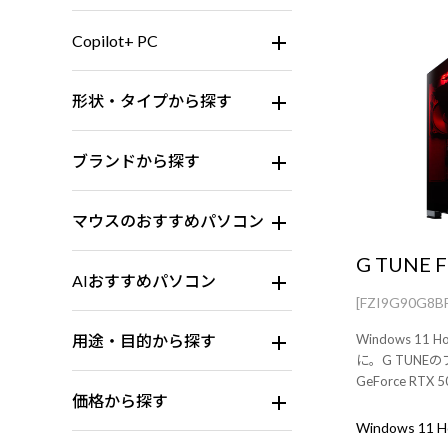
Copilot+ PC
形状・タイプから探す
ブランドから探す
マウスのおすすめパソコン
G TUNE F
AIおすすめパソコン
[FZI9G90G8B
用途・目的から探す
Windows 1
に。G TUNE
GeForce RTX 
価格から探す
セッサー 285
ボードは別売り
Windows 11