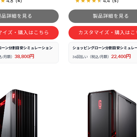
4.8
4.4
（4）
（5）
マイズ・購入はこちら
カスタマイズ・購入はこ
ローン分割目安シミュレーション
ショッピングローン分割目安シミュレ
38,800円
22,400円
込/月額）
36回払い（税込/月額）