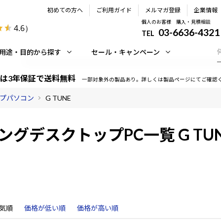
初めての方へ
ご利用ガイド
メルマガ登録
企業情報
個人のお客様 購入・見積相談
4.6
）
03-6636-4321
TEL
用途・目的から探す
セール・キャンペーン
は3年保証で送料無料
一部対象外の製品あり。詳しくは製品ページにてご確認
プパソコン
G TUNE
ングデスクトップPC一覧 G TU
気順
価格が低い順
価格が高い順