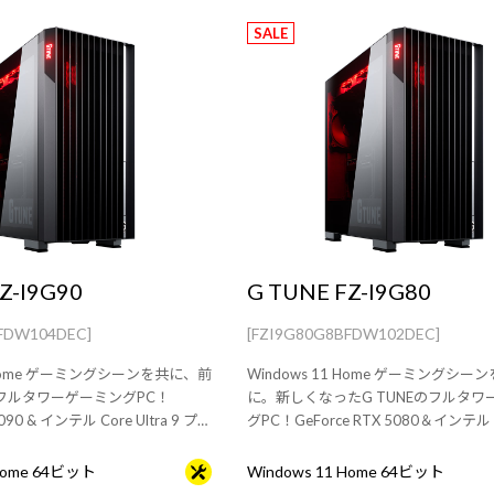
SALE
Z-I9G90
G TUNE FZ-I9G80
FDW104DEC]
[FZI9G80G8BFDW102DEC]
1 Home ゲーミングシーンを共に、前
Windows 11 Home ゲーミングシ
のフルタワーゲーミングPC！
に。新しくなったG TUNEのフルタワ
5090 & インテル Core Ultra 9 プロ
グPC！GeForce RTX 5080＆インテル 
K 搭載。※モニタ・マウス・キー
Ultra 9 プロセッサー 285K 搭載。
です。
ウス・キーボードは別売りです。
 Home 64ビット
Windows 11 Home 64ビット