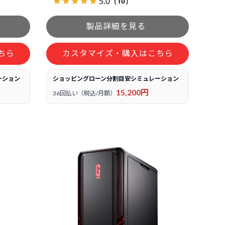
5.0
（10）
ちら
カスタマイズ・購入はこちら
ーション
ショッピングローン分割目安シミュレーション
15,200円
36回払い（税込/月額）