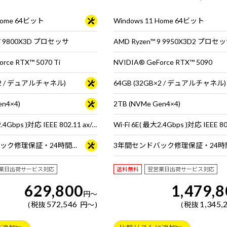
イにおすすめです。※モニタ・
プロセッサ 搭載。※モニタ・マウス
ードは別売りです。
ドは別売りです。
 Home 64ビット
Windows 11 Home 64ビット
 7 9800X3D プロセッサ
AMD Ryzen™ 9 9950X3D2 プロセ
rce RTX™ 5070 Ti
NVIDIA® GeForce RTX™ 5090
B×2 / デュアルチャネル)
64GB (32GB×2 / デュアルチャネル)
en4×4)
2TB (NVMe Gen4×4)
Wi-Fi 6E( 最大2.4Gbps )対応 IEEE 802.11 ax/ac/a/b/g/n準拠 ＋ Bluetooth 5内蔵
3年間センドバック修理保証・24時間×365日電話サポート
業日出荷サービス対応
送料無料
翌営業日出荷サービス対応
629,800
1,479,
円
～
572,546
1,345,
税抜
円
～
税抜