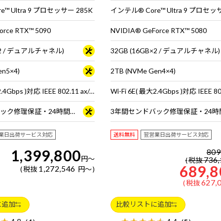
™ Ultra 9 プロセッサー 285K
インテル® Core™ Ultra 9 プロセッ
orce RTX™ 5090
NVIDIA® GeForce RTX™ 5080
B×2 / デュアルチャネル)
32GB (16GB×2 / デュアルチャネル)
en5×4)
2TB (NVMe Gen4×4)
Wi-Fi 6E( 最大2.4Gbps )対応 IEEE 802.11 ax/ac/a/b/g/n準拠 ＋ Bluetooth 5内蔵
3年間センドバック修理保証・24時間×365日電話サポート
業日出荷サービス対応
送料無料
翌営業日出荷サービス対応
1,399,800
809
円
～
736,
税抜
689,8
1,272,546
税抜
円
～
627,
税抜
に追加
比較リストに追加