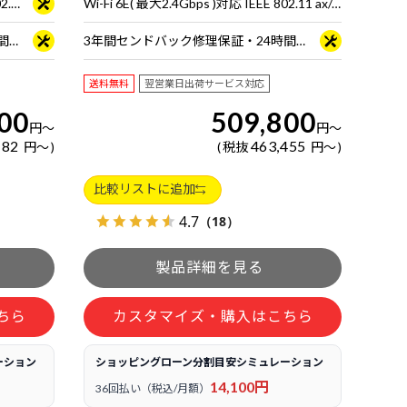
Wi-Fi 6E( 最大2.4Gbps )対応 IEEE 802.11 ax/ac/a/b/g/n準拠 ＋ Bluetooth 5内蔵
Wi-Fi 6E( 最大2.4Gbps )対応 IEEE 802.11 ax/ac/a/b/g/n準拠 ＋ Bluetooth 5内蔵
3年間センドバック修理保証・24時間×365日電話サポート
3年間センドバック修理保証・24時間×365日電話サポート
送料無料
翌営業日出荷サービス対応
00
509,800
円
～
円
～
182
463,455
円
～
税抜
円
～
比較リストに追加
4.7
（18）
ちら
カスタマイズ・購入はこちら
ーション
ショッピングローン分割目安シミュレーション
14,100円
36回払い（税込/月額）