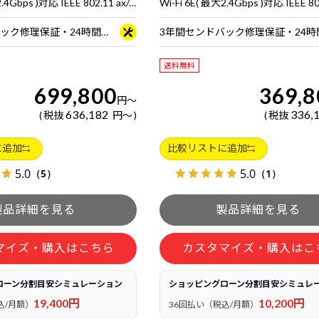
Wi-Fi 6E( 最大2.4Gbps )対応 IEEE 802.11 ax/ac/a/b/g/n準拠 ＋ Bluetooth 5内蔵
3年間センドバック修理保証・24時間×365日電話サポート
送料無料
699,800
369,8
円
～
636,182
336,
税抜
円
～
税抜
に追加
比較リストに追加
5.0
5.0
（5）
（1）
マイズ・購入はこちら
カスタマイズ・購入はこ
ローン分割目安シミュレーション
ショッピングローン分割目安シミュレ
19,400円
10,200円
込/月額）
36回払い（税込/月額）