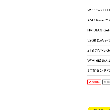
適なゲームプレ
マウス・キーボ
Windows 11
AMD Ryzen™
NVIDIA® GeFo
32GB (16G
2TB (NVMe G
送料無料
翌営