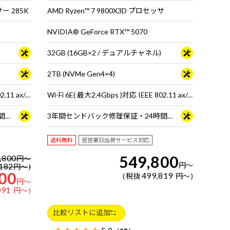
サー 285K
AMD Ryzen™ 7 9800X3D プロセッサ
NVIDIA® GeForce RTX™ 5070
32GB (16GB×2 / デュアルチャネル)
2TB (NVMe Gen4×4)
Wi-Fi 6E( 最大2.4Gbps )対応 IEEE 802.11 ax/ac/a/b/g/n準拠 ＋ Bluetooth 5内蔵
Wi-Fi 6E( 最大2.4Gbps )対応 IEEE 802.11 ax/ac/a/b/g/n準拠 ＋ Bluetooth 5内蔵
3年間センドバック修理保証・24時間×365日電話サポート
3年間センドバック修理保証・24時間×365日電話サポート
送料無料
翌営業日出荷サービス対応
549,800
,800
円
～
円
～
182
円
～
00
499,819
税抜
円
～
円
～
091
円
～
比較リストに追加