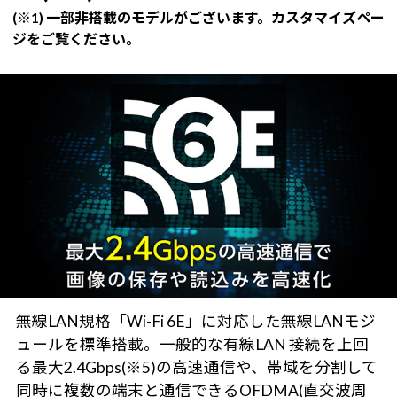
(※1) 一部非搭載のモデルがございます。カスタマイズペー
ジをご覧ください。
無線LAN規格「Wi-Fi 6E」に対応した無線LANモジ
ュールを標準搭載。一般的な有線LAN 接続を上回
る最大2.4Gbps(※5)の高速通信や、帯域を分割して
同時に複数の端末と通信できるOFDMA(直交波周