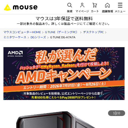
検索
マイページ
カート
店舗情報
メニュー
マウスは3年保証で送料無料
一部対象外の製品あり。詳しくは製品ページにてご確認ください。
マウスコンピューターHOME
G TUNE（ゲーミングPC）
デスクトップPC
ミニタワーケース
DGシリーズ
G TUNE DG-A7A7A
1
20