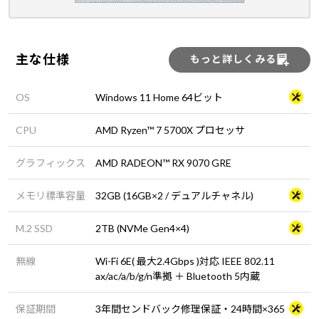
主な仕様
もっと詳しくみる
OS
Windows 11 Home 64ビット
CPU
AMD Ryzen™ 7 5700X プロセッサ
グラフィックス
AMD RADEON™ RX 9070 GRE
メモリ標準容量
32GB (16GB×2 / デュアルチャネル)
M.2 SSD
2TB (NVMe Gen4×4)
無線
Wi-Fi 6E( 最大2.4Gbps )対応 IEEE 802.11
ax/ac/a/b/g/n準拠 ＋ Bluetooth 5内蔵
保証期間
3年間センドバック修理保証・24時間×365