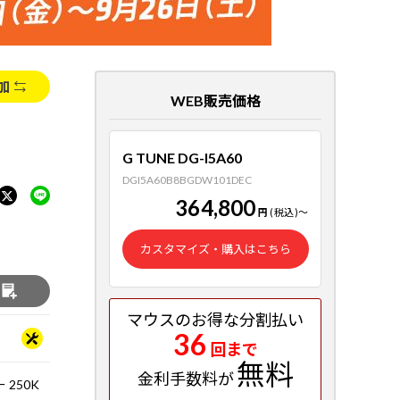
加
WEB販売価格
G TUNE DG-I5A60
DGI5A60B8BGDW101DEC
364,800
円
(税込)
～
カスタマイズ・購入はこちら
る
マウスのお得な分割払い
36
回まで
無料
金利手数料が
 250K