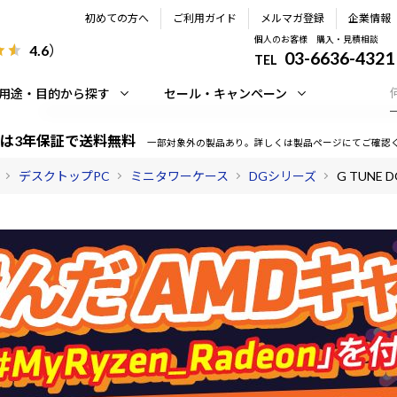
初めての方へ
ご利用ガイド
メルマガ登録
企業情報
個人のお客様 購入・見積相談
4.6
）
03-6636-4321
TEL
用途・目的から探す
セール・キャンペーン
は3年保証で送料無料
一部対象外の製品あり。詳しくは製品ページにてご確認
デスクトップPC
ミニタワーケース
DGシリーズ
G TUNE D