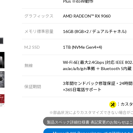
Plus ※65W動作
グラフィックス
AMD RADEON™ RX 9060
メモリ標準容量
16GB (8GB×2 / デュアルチャネル)
M.2 SSD
1TB (NVMe Gen4×4)
Wi-Fi 6E( 最大2.4Gbps )対応 IEEE 802
無線
ax/ac/a/b/g/n準拠 ＋ Bluetooth 5内蔵
3年間センドバック修理保証・24時間
保証期間
×365日電話サポート
カスタ
※部品状況によりカスタマイズできない場合が