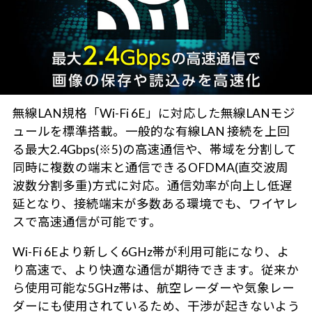
無線LAN規格「Wi-Fi 6E」に対応した無線LANモジ
ュールを標準搭載。一般的な有線LAN 接続を上回
る最大2.4Gbps(※5)の高速通信や、帯域を分割して
同時に複数の端末と通信できるOFDMA(直交波周
波数分割多重)方式に対応。通信効率が向上し低遅
延となり、接続端末が多数ある環境でも、ワイヤレ
スで高速通信が可能です。
Wi-Fi 6Eより新しく6GHz帯が利用可能になり、よ
り高速で、より快適な通信が期待できます。従来か
ら使用可能な5GHz帯は、航空レーダーや気象レー
ダーにも使用されているため、干渉が起きないよう