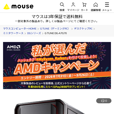
検索
マイページ
カート
店舗情報
メニュー
マウスは3年保証で送料無料
一部対象外の製品あり。詳しくは製品ページにてご確認ください。
マウスコンピューターHOME
G TUNE（ゲーミングPC）
デスクトップPC
ミニタワーケース
DGシリーズ
G TUNE DG-A7G70
1
20