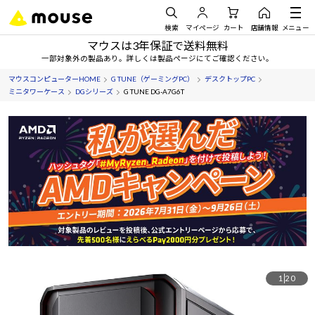
検索
マイページ
カート
店舗情報
メニュー
マウスは3年保証で送料無料
一部対象外の製品あり。詳しくは製品ページにてご確認ください。
マウスコンピューターHOME
G TUNE（ゲーミングPC）
デスクトップPC
ミニタワーケース
DGシリーズ
G TUNE DG-A7G6T
1
20