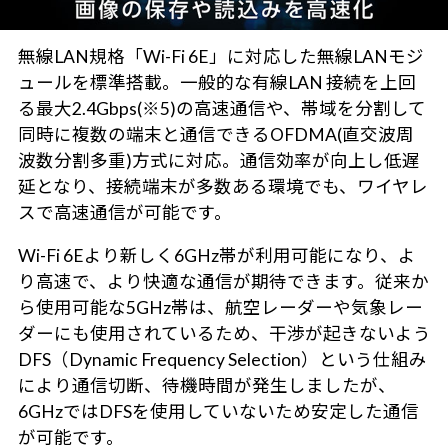
無線LAN規格「Wi-Fi 6E」に対応した無線LANモジ
ュールを標準搭載。一般的な有線LAN 接続を上回
る最大2.4Gbps(※5)の高速通信や、帯域を分割して
同時に複数の端末と通信できるOFDMA(直交波周
波数分割多重)方式に対応。通信効率が向上し低遅
延となり、接続端末が多数ある環境でも、ワイヤレ
スで高速通信が可能です。
Wi-Fi 6Eより新しく6GHz帯が利用可能になり、よ
り高速で、より快適な通信が期待できます。従来か
ら使用可能な5GHz帯は、航空レーダーや気象レー
ダーにも使用されているため、干渉が起きないよう
DFS（Dynamic Frequency Selection）という仕組み
により通信切断、待機時間が発生しましたが、
6GHzではDFSを使用していないため安定した通信
が可能です。