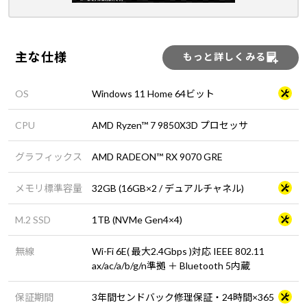
主な仕様
もっと詳しくみる
OS
Windows 11 Home 64ビット
CPU
AMD Ryzen™ 7 9850X3D プロセッサ
グラフィックス
AMD RADEON™ RX 9070 GRE
メモリ標準容量
32GB (16GB×2 / デュアルチャネル)
M.2 SSD
1TB (NVMe Gen4×4)
無線
Wi-Fi 6E( 最大2.4Gbps )対応 IEEE 802.11
ax/ac/a/b/g/n準拠 ＋ Bluetooth 5内蔵
保証期間
3年間センドバック修理保証・24時間×365