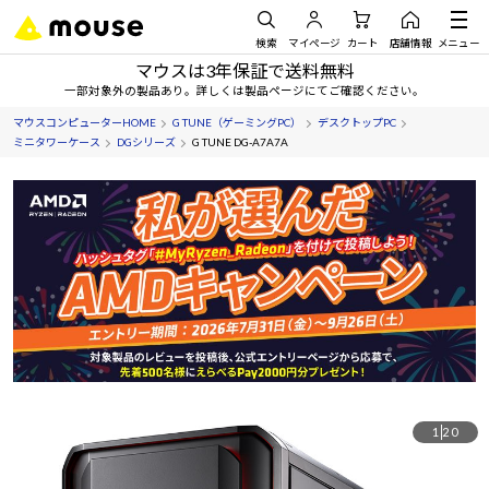
検索
マイページ
カート
店舗情報
メニュー
マウスは3年保証で送料無料
一部対象外の製品あり。詳しくは製品ページにてご確認ください。
マウスコンピューターHOME
G TUNE（ゲーミングPC）
デスクトップPC
ミニタワーケース
DGシリーズ
G TUNE DG-A7A7A
1
20