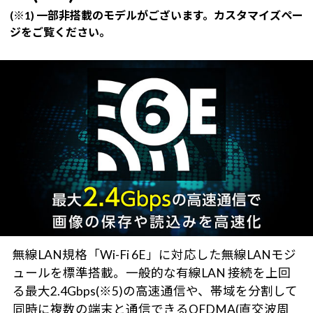
(※1) 一部非搭載のモデルがございます。カスタマイズペー
ジをご覧ください。
無線LAN規格「Wi-Fi 6E」に対応した無線LANモジ
ュールを標準搭載。一般的な有線LAN 接続を上回
る最大2.4Gbps(※5)の高速通信や、帯域を分割して
同時に複数の端末と通信できるOFDMA(直交波周